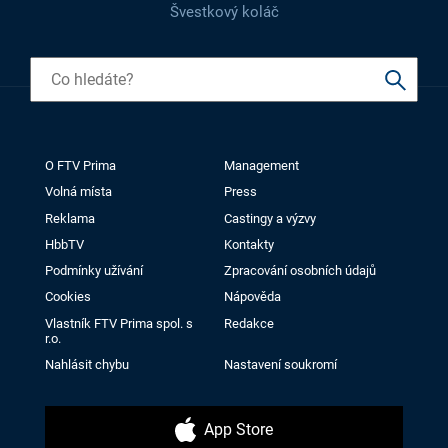
Švestkový koláč
O FTV Prima
Management
Volná místa
Press
Reklama
Castingy a výzvy
HbbTV
Kontakty
Podmínky užívání
Zpracování osobních údajů
Cookies
Nápověda
Vlastník FTV Prima spol. s
Redakce
r.o.
Nahlásit chybu
Nastavení soukromí
App Store