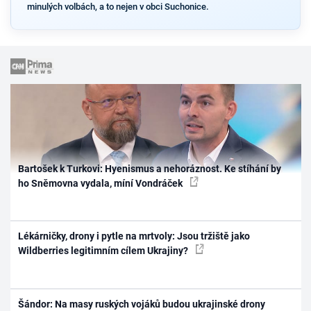
minulých volbách, a to nejen v obci Suchonice.
Bartošek k Turkovi: Hyenismus a nehoráznost. Ke stíhání by
ho Sněmovna vydala, míní Vondráček
Lékárničky, drony i pytle na mrtvoly: Jsou tržiště jako
Wildberries legitimním cílem Ukrajiny?
Šándor: Na masy ruských vojáků budou ukrajinské drony