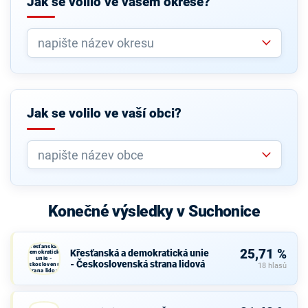
Jak se volilo ve vašem okrese?
Jak se volilo ve vaší obci?
Konečné výsledky v Suchonice
Křesťanská a
25,71 %
Křesťanská a demokratická unie
demokratická
unie -
- Československá strana lidová
Československá
18 hlasů
strana lidová