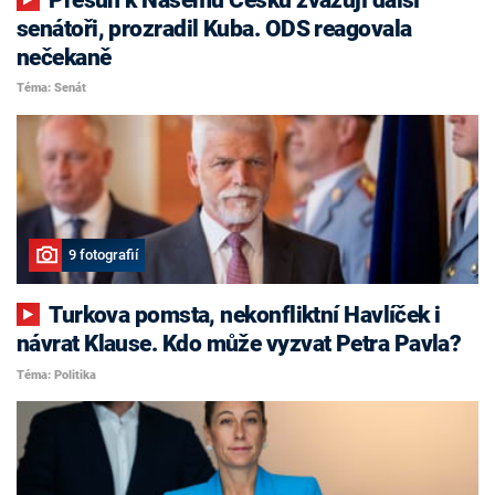
senátoři, prozradil Kuba. ODS reagovala
nečekaně
Téma: Senát
9 fotografií
Turkova pomsta, nekonfliktní Havlíček i
návrat Klause. Kdo může vyzvat Petra Pavla?
Téma: Politika