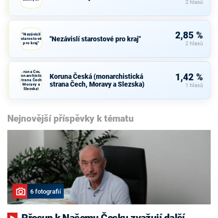
2 hlasů
2,85 %
"Nezávislí
"Nezávislí starostové pro kraj"
starostové
pro kraj"
2 hlasů
Koruna Česká
1,42 %
Koruna Česká (monarchistická
(monarchistická
strana Čech,
strana Čech, Moravy a Slezska)
Moravy a
1 hlasů
Slezska)
Nejnovější příspěvky k tématu
6 fotografií
Přesun k Našemu Česku zvažují další