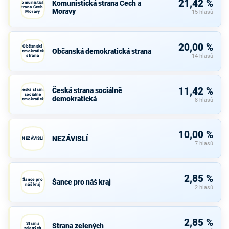
21,42 %
Komunistická strana Čech a
Komunistická
strana Čech a
Moravy
Moravy
15 hlasů
20,00 %
Občanská
Občanská demokratická strana
demokratická
strana
14 hlasů
11,42 %
Česká strana sociálně
Česká strana
sociálně
demokratická
demokratická
8 hlasů
10,00 %
NEZÁVISLÍ
NEZÁVISLÍ
7 hlasů
2,85 %
Šance pro
Šance pro náš kraj
náš kraj
2 hlasů
2,85 %
Strana
Strana zelených
zelených