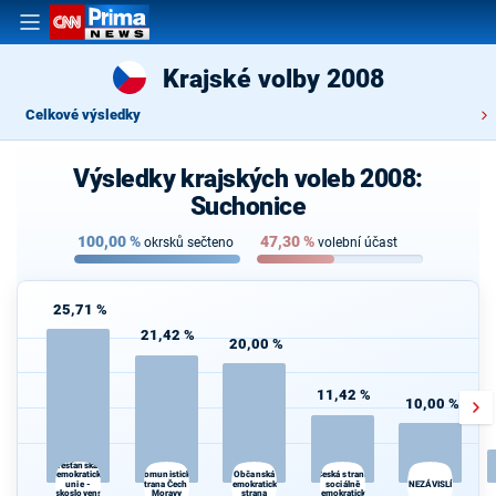
Krajské volby 2008
Celkové výsledky
Výsledky krajských voleb 2008:
Suchonice
100,00
%
47,30
%
okrsků sečteno
volební účast
25,71 %
21,42 %
20,00 %
11,42 %
10,00 %
Křesťanská a
Komunistická
Česká strana
demokratická
Občanská
unie -
strana Čech a
demokratická
sociálně
NEZÁVISLÍ
Československá
Moravy
strana
demokratická