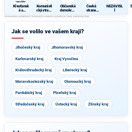
strana lidová
Křesťansk
Komunisti
Občanská
Česká
NEZÁVISL
á a
cká strana
demokrati
strana
Í
demokrati
Čech a
cká strana
sociálně
cká unie -
Moravy
demokrati
Českoslov
cká
enská
Jak se volilo ve vašem kraji?
strana
lidová
Jihočeský kraj
Jihomoravský kraj
Karlovarský kraj
Kraj Vysočina
Královéhradecký kraj
Liberecký kraj
Moravskoslezský kraj
Olomoucký kraj
Pardubický kraj
Plzeňský kraj
Středočeský kraj
Ústecký kraj
Zlínský kraj