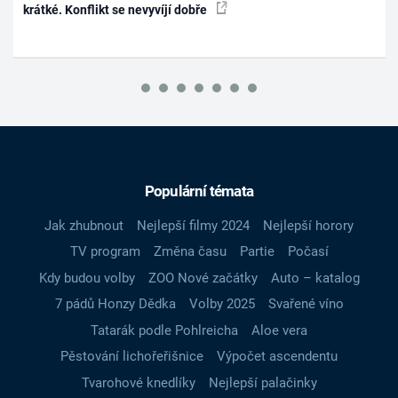
krátké. Konflikt se nevyvíjí dobře
Populární témata
Jak zhubnout
Nejlepší filmy 2024
Nejlepší horory
TV program
Změna času
Partie
Počasí
Kdy budou volby
ZOO Nové začátky
Auto – katalog
7 pádů Honzy Dědka
Volby 2025
Svařené víno
Tatarák podle Pohlreicha
Aloe vera
Pěstování lichořeřišnice
Výpočet ascendentu
Tvarohové knedlíky
Nejlepší palačinky