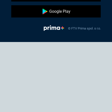
Google Play
© FTV Prima spol. s r.o.