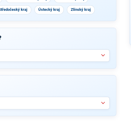
Středočeský kraj
Ústecký kraj
Zlínský kraj
?