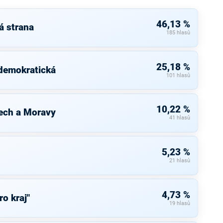
46,13 %
á strana
185 hlasů
25,18 %
 demokratická
101 hlasů
10,22 %
ech a Moravy
41 hlasů
5,23 %
21 hlasů
4,73 %
ro kraj"
19 hlasů