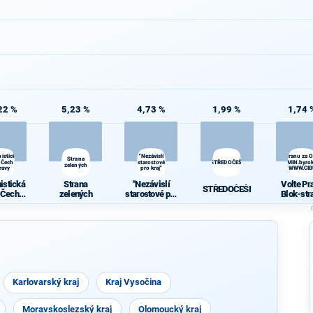
22 %
5,23 %
4,73 %
1,99 %
1,74 
istická
"Nezávislí
Volte Pravý Blok-stranu za 
Strana
 Čech a
starostové
STŘEDOČEŠI
daně,VYROVN.rozp.,MIN.byrok
zelených
ravy
pro kraj"
demokr. WWW.CI
istická
Strana
"Nezávislí
Volte Pr
STŘEDOČEŠI
 Čech a
zelených
starostové pro
Blok-str
ravy
kraj"
za
ODVOLAT.
t.,NÍZ
daně,VY
N.rozp.,M
yrokr.,SP
just.,PŘ
demokr
Karlovarský kraj
Kraj Vysočina
WWW.CIB
A.NE
Moravskoslezský kraj
Olomoucký kraj