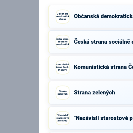
Občanská
Občanská demokratick
demokratická
strana
Česká strana
Česká strana sociálně
sociálně
demokratická
Komunistická
Komunistická strana Č
strana Čech a
Moravy
Strana zelených
Strana
zelených
"Nezávislí
"Nezávislí starostové p
starostové
pro kraj"