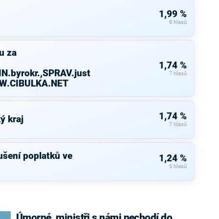
1,99 %
8 hlasů
u za
1,74 %
N.byrokr.,SPRAV.just
7 hlasů
WW.CIBULKA.NET
1,74 %
ý kraj
7 hlasů
rušení poplatků ve
1,24 %
5 hlasů
Úmorné, ministři s námi nechodí do