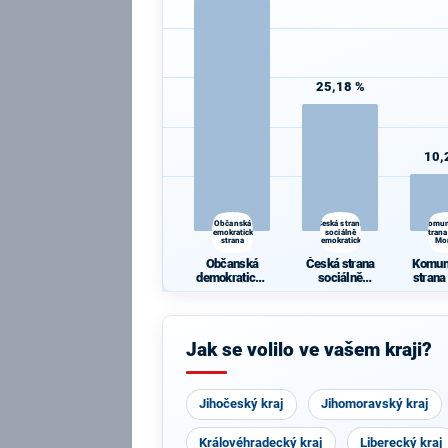
25,18 %
10,
Občanská
Česká strana
Komun
demokratická
sociálně
strana
strana
demokratická
Mo
Občanská
Česká strana
Komun
demokratická
sociálně
strana
strana
demokratická
Mo
Jak se volilo ve vašem kraji?
Jihočeský kraj
Jihomoravský kraj
Královéhradecký kraj
Liberecký kraj