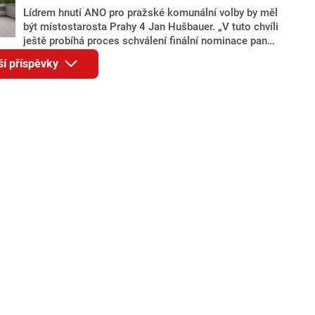
Lídrem hnutí ANO pro pražské komunální volby by měl
být místostarosta Prahy 4 Jan Hušbauer. „V tuto chvíli
ještě probíhá proces schválení finální nominace pana
Jana Hušbauera Výborem hnutí ANO,“ uvedl pro
ší příspěvky
redakci místopředseda pražského ANO Martin
Benkovič. O Hušbauerovi se spekulovalo jako o
náhradníkovi v čele pražské kandidátky poté, co
rezignoval po sérii nejasností v majetkových
přiznáních a pořizování bytů Ondřej Prokop. Zároveň
ale stále není jasné, kdo bude za ANO kandidovat ve
dvou ze tří pražských obvodů do horní komory
parlamentu. ANO má v Praze dlouhodobě horší
výsledky než ve zbytku republiky.