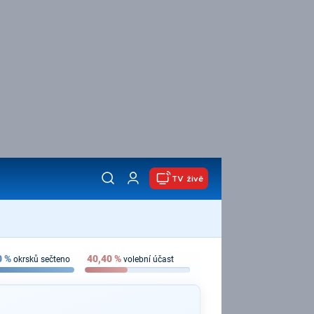
TV živě
0
%
40,40
%
okrsků sečteno
volební účast