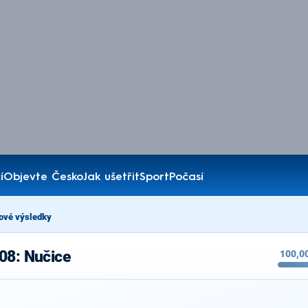
í
Objevte Česko
Jak ušetřit
Sport
Počasí
ové výsledky
08: Nučice
100,0