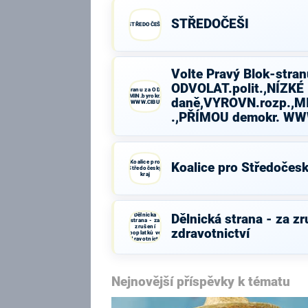
STŘEDOČEŠI
STŘEDOČEŠI
Volte Pravý Blok-stran
ODVOLAT.polit.,NÍZKÉ
Volte Pravý Blok-stranu za ODVOLAT.polit.,NÍZKÉ
daně,VYROVN.rozp.,MIN.byrokr.,SPRAV.just.,PŘÍMOU
daně,VYROVN.rozp.,MI
demokr. WWW.CIBULKA.NET
.,PŘÍMOU demokr. W
Koalice pro
Koalice pro Středočesk
Středočeský
kraj
Dělnická
Dělnická strana - za z
strana - za
zrušení
zdravotnictví
poplatků ve
zdravotnictví
Nejnovější příspěvky k tématu