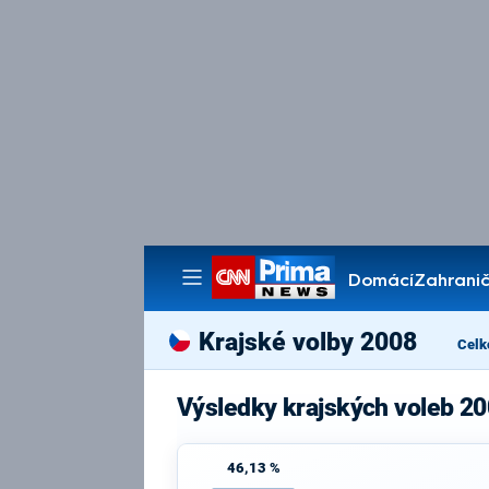
Domácí
Zahranič
Pořady
Krajské volby 2008
Celk
Výsledky krajských voleb 20
46,13 %