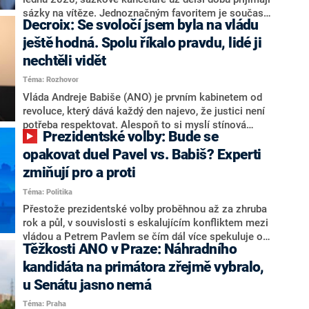
nepřítel, ale soupeř.
sázky na vítěze. Jednoznačným favoritem je současná
Decroix: Se svoločí jsem byla na vládu
hlava státu Petr Pavel. Daleko za ním pak bookmakeři
zmiňují dva výrazné politiky ANO, tedy premiéra
ještě hodná. Spolu říkalo pravdu, lidé ji
Andreje Babiše a ministra průmyslu Karla Havlíčka.
nechtěli vidět
Oblíbeným tipem samotných sázkařů je poslanec za
Téma: Rozhovor
Motoristy Filip Turek. Politolog Jan Kubáček nicméně
o případné kandidatuře kohokoliv ze zmíněné trojice
Vláda Andreje Babiše (ANO) je prvním kabinetem od
značně pochybuje. Podle něj současná koalice dosud
revoluce, který dává každý den najevo, že justici není
nemá osobu, která by Pavlovi mohla konkurovat.
potřeba respektovat. Alespoň to si myslí stínová
Prezidentské volby: Bude se
ministryně spravedlnosti ODS Eva Decroix. V
rozhovoru pro CNN Prima NEWS si nebrala servítky
opakovat duel Pavel vs. Babiš? Experti
ohledně politického výkonu svého nástupce Jeronýma
zmiňují pro a proti
Tejce (za ANO) či vládní zmocněnkyně pro lidská
Téma: Politika
práva Taťány Malé (ANO). Označením „svoloč“ na
adresu vlády prý byla ještě hodná. Decroix se také
Přestože prezidentské volby proběhnou až za zhruba
vrátila k volební porážce koalice Spolu či promluvila o
rok a půl, v souvislosti s eskalujícím konfliktem mezi
hnutí Naše Česko Martina Kuby.
vládou a Petrem Pavlem se čím dál více spekuluje o
Těžkosti ANO v Praze: Náhradního
tom, koho by do bitvy o Hrad mohla vyslat současná
koalice. Někteří političtí komentátoři znovu vytahují
kandidáta na primátora zřejmě vybralo,
jméno premiéra Andreje Babiše (ANO). Jak moc je
u Senátu jasno nemá
pravděpodobné, že se v prezidentských volbách 2028
Téma: Praha
bude znovu opakovat souboj z roku 2023?