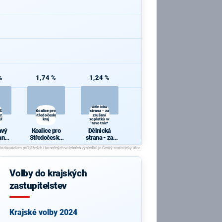
%
1,74 %
1,24 %
Dělnická
ODVOLAT.polit.,NÍZKÉ
Koalice pro
strana - za
r.,SPRAV.just.,PŘÍMOU
Středočeský
zrušení
BULKA.NET
kraj
poplatků ve
zdravotnictví
avý
Koalice pro
Dělnická
anu
Středočeský
strana - za
kraj
zrušení
poli
poplatků ve
KÉ
zdravotnictví
ROV
Volby do krajských
IN.b
RAV.
zastupitelstev
ÍMOU
.
ULK
T
Krajské volby 2024