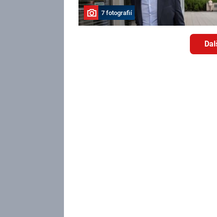
7 fotografií
Dal