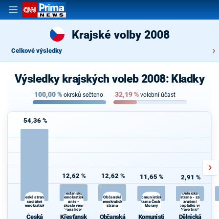
Krajské volby 2008
Celkové výsledky
Výsledky krajských voleb 2008: Kladky
100,00
%
32,19
%
okrsků sečteno
volební účast
54,36 %
12,62 %
12,62 %
11,65 %
2,91 %
Křesťanská a
Dělnická
demokratická
Komunistická
Česká strana
Občanská
strana - za
sociálně
unie -
demokratická
strana Čech a
zrušení
demokratická
Československá
strana
Moravy
poplatků ve
strana lidová
zdravotnictví
Česká
Křesťansk
Občanská
Komunisti
Dělnická