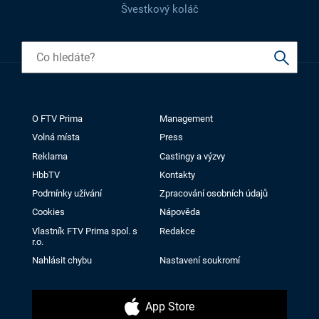
Švestkový koláč
O FTV Prima
Management
Volná místa
Press
Reklama
Castingy a výzvy
HbbTV
Kontakty
Podmínky užívání
Zpracování osobních údajů
Cookies
Nápověda
Vlastník FTV Prima spol. s
Redakce
r.o.
Nahlásit chybu
Nastavení soukromí
App Store