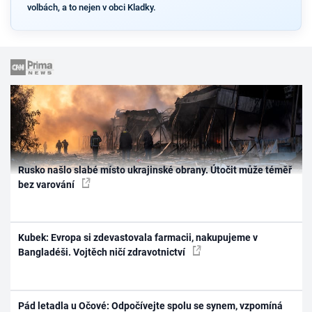
volbách, a to nejen v obci Kladky.
Rusko našlo slabé místo ukrajinské obrany. Útočit může téměř
bez varování
Kubek: Evropa si zdevastovala farmacii, nakupujeme v
Bangladéši. Vojtěch ničí zdravotnictví
Pád letadla u Očové: Odpočívejte spolu se synem, vzpomíná