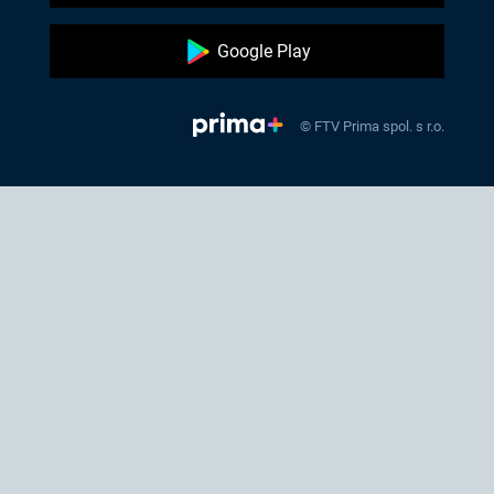
Google Play
© FTV Prima spol. s r.o.