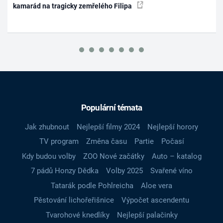
kamarád na tragicky zemřelého Filipa
Populární témata
Jak zhubnout
Nejlepší filmy 2024
Nejlepší horory
TV program
Změna času
Partie
Počasí
Kdy budou volby
ZOO Nové začátky
Auto – katalog
7 pádů Honzy Dědka
Volby 2025
Svařené víno
Tatarák podle Pohlreicha
Aloe vera
Pěstování lichořeřišnice
Výpočet ascendentu
Tvarohové knedlíky
Nejlepší palačinky