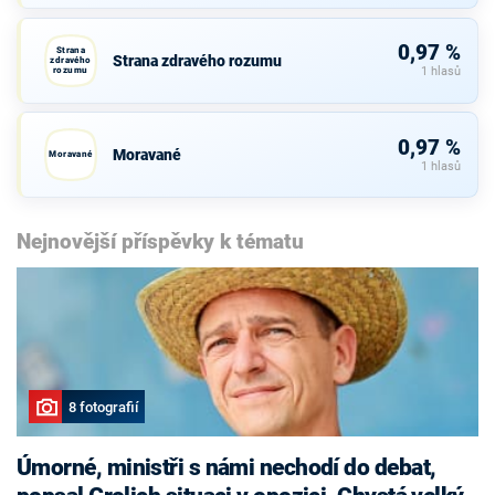
0,97 %
Strana
Strana zdravého rozumu
zdravého
rozumu
1 hlasů
0,97 %
Moravané
Moravané
1 hlasů
Nejnovější příspěvky k tématu
8 fotografií
Úmorné, ministři s námi nechodí do debat,