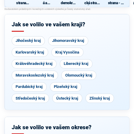
strana
á a
demokrati
cká strana
strana - za
sociálně
demokrati
cká strana
Čech a
zrušení
demokrati
cká unie -
Moravy
poplatků
cká
Českoslov
ve
enská
zdravotnic
Jak se volilo ve vašem kraji?
strana
tví
lidová
Jihočeský kraj
Jihomoravský kraj
Karlovarský kraj
Kraj Vysočina
Královéhradecký kraj
Liberecký kraj
Moravskoslezský kraj
Olomoucký kraj
Pardubický kraj
Plzeňský kraj
Středočeský kraj
Ústecký kraj
Zlínský kraj
Jak se volilo ve vašem okrese?