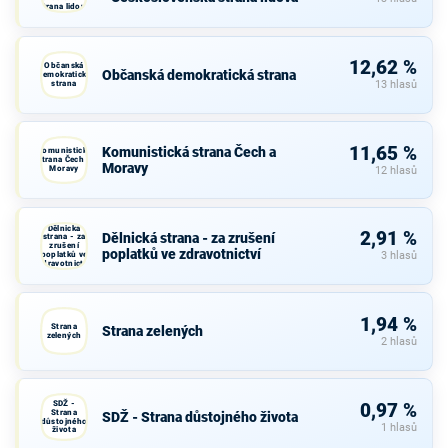
strana lidová
12,62 %
Občanská
Občanská demokratická strana
demokratická
strana
13 hlasů
11,65 %
Komunistická strana Čech a
Komunistická
strana Čech a
Moravy
Moravy
12 hlasů
Dělnická
2,91 %
Dělnická strana - za zrušení
strana - za
zrušení
poplatků ve zdravotnictví
poplatků ve
3 hlasů
zdravotnictví
1,94 %
Strana
Strana zelených
zelených
2 hlasů
SDŽ -
0,97 %
Strana
SDŽ - Strana důstojného života
důstojného
1 hlasů
života