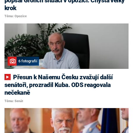
popsal Grolich situaci v opozici. Chystá velký
krok
Téma: Opozice
6 fotografií
Přesun k Našemu Česku zvažují další
senátoři, prozradil Kuba. ODS reagovala
nečekaně
Téma: Senát