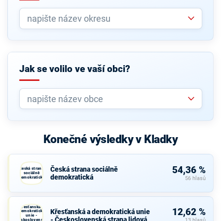
Jak se volilo ve vaší obci?
Konečné výsledky v Kladky
54,36 %
Česká strana sociálně
Česká strana
sociálně
demokratická
demokratická
56 hlasů
Křesťanská a
12,62 %
Křesťanská a demokratická unie
demokratická
unie -
- Československá strana lidová
Československá
13 hlasů