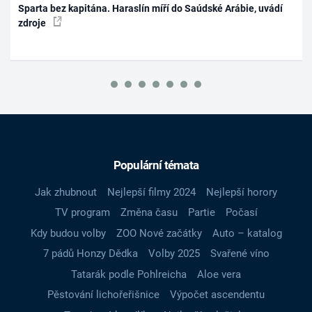
Sparta bez kapitána. Haraslín míří do Saúdské Arábie, uvádí
zdroje
Populární témata
Jak zhubnout
Nejlepší filmy 2024
Nejlepší horory
TV program
Změna času
Partie
Počasí
Kdy budou volby
ZOO Nové začátky
Auto – katalog
7 pádů Honzy Dědka
Volby 2025
Svařené víno
Tatarák podle Pohlreicha
Aloe vera
Pěstování lichořeřišnice
Výpočet ascendentu