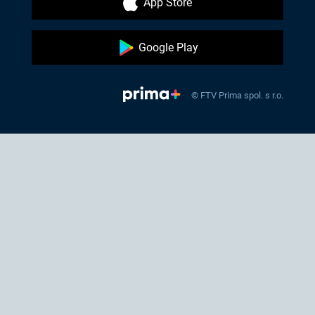
App Store
Google Play
© FTV Prima spol. s r.o.