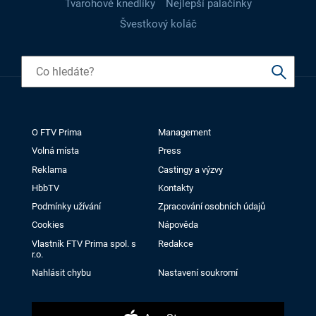
Tvarohové knedlíky
Nejlepší palačinky
Švestkový koláč
O FTV Prima
Management
Volná místa
Press
Reklama
Castingy a výzvy
HbbTV
Kontakty
Podmínky užívání
Zpracování osobních údajů
Cookies
Nápověda
Vlastník FTV Prima spol. s
Redakce
r.o.
Nahlásit chybu
Nastavení soukromí