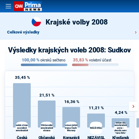
Krajské volby 2008
Celkové výsledky
Výsledky krajských voleb 2008: Sudkov
100,00
%
35,83
%
okrsků sečteno
volební účast
35,45 %
21,51 %
16,36 %
11,21 %
4,24 %
Křesťanská a
Občanská
Volte Pravý Blok-s
Česká strana
Komunistická
demokratická
sociálně
demokratická
strana Čech a
NEZÁVISLÍ
daně,VYROVN.rozp.,M
unie -
demokratická
strana
Moravy
Československá
demokr
strana lidová
Česká
Občanská
Komunisti
NEZÁVISL
Křesťansk