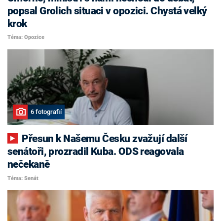
popsal Grolich situaci v opozici. Chystá velký
krok
Téma: Opozice
6 fotografií
Přesun k Našemu Česku zvažují další
senátoři, prozradil Kuba. ODS reagovala
nečekaně
Téma: Senát