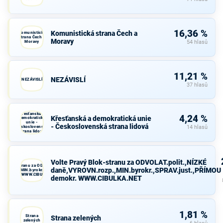
16,36 %
Komunistická strana Čech a
Komunistická
strana Čech a
Moravy
Moravy
54 hlasů
11,21 %
NEZÁVISLÍ
NEZÁVISLÍ
37 hlasů
Křesťanská a
4,24 %
Křesťanská a demokratická unie
demokratická
unie -
- Československá strana lidová
Československá
14 hlasů
strana lidová
Volte Pravý Blok-stranu za ODVOLAT.polit.,NÍZKÉ
avý Blok-stranu za ODVOLAT.polit.,NÍZKÉ
daně,VYROVN.rozp.,MIN.byrokr.,SPRAV.just.,PŘÍMOU
VN.rozp.,MIN.byrokr.,SPRAV.just.,PŘÍMOU
demokr. WWW.CIBULKA.NET
demokr. WWW.CIBULKA.NET
1,81 %
Strana
Strana zelených
zelených