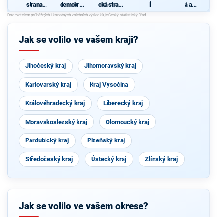
strana
demokrati
cká strana
Í
á a
sociálně
cká strana
Čech a
demokrati
demokrati
Moravy
cká unie -
cká
Českoslov
O
enská
p
Jak se volilo ve vašem kraji?
strana
lidová
O
Jihočeský kraj
Jihomoravský kraj
k
j
Karlovarský kraj
Kraj Vysočina
U
Královéhradecký kraj
Liberecký kraj
Moravskoslezský kraj
Olomoucký kraj
Pardubický kraj
Plzeňský kraj
Středočeský kraj
Ústecký kraj
Zlínský kraj
Jak se volilo ve vašem okrese?