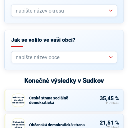
Jak se volilo ve vaší obci?
Konečné výsledky v Sudkov
35,45 %
Česká strana sociálně
Česká strana
sociálně
demokratická
demokratická
117 hlasů
21,51 %
Občanská
Občanská demokratická strana
demokratická
strana
71 hlasů