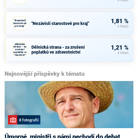
6 hlasů
1,81 %
"Nezávislí
"Nezávislí starostové pro kraj"
starostové
pro kraj"
6 hlasů
Dělnická
1,21 %
Dělnická strana - za zrušení
strana - za
zrušení
poplatků ve zdravotnictví
poplatků ve
4 hlasů
zdravotnictví
Nejnovější příspěvky k tématu
8 fotografií
Úmorné, ministři s námi nechodí do debat,