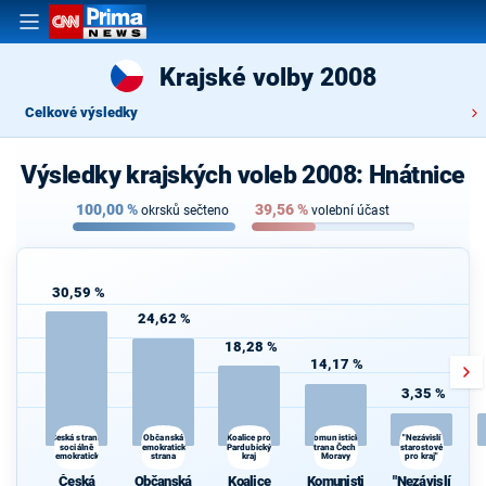
Krajské volby 2008
Celkové výsledky
Výsledky krajských voleb 2008: Hnátnice
100,00
%
39,56
%
okrsků sečteno
volební účast
30,59 %
24,62 %
18,28 %
14,17 %
3,35 %
Občanská
Komunistická
Česká strana
Koalice pro
"Nezávislí
sociálně
demokratická
Pardubický
strana Čech a
starostové
demokratická
strana
kraj
Moravy
pro kraj"
Česká
Občanská
Koalice
Komunisti
"Nezávislí