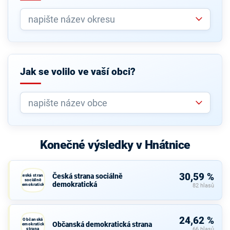
Jak se volilo ve vaší obci?
Konečné výsledky v Hnátnice
30,59 %
Česká strana sociálně
Česká strana
sociálně
demokratická
demokratická
82 hlasů
24,62 %
Občanská
Občanská demokratická strana
demokratická
strana
66 hlasů