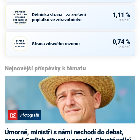
Dělnická
1,11 %
Dělnická strana - za zrušení
strana - za
zrušení
poplatků ve zdravotnictví
poplatků ve
3 hlasů
zdravotnictví
0,74 %
Strana
Strana zdravého rozumu
zdravého
rozumu
2 hlasů
Nejnovější příspěvky k tématu
8 fotografií
Úmorné, ministři s námi nechodí do debat,