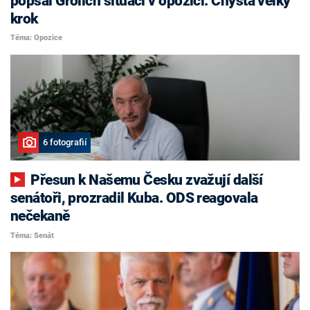
popsal Grolich situaci v opozici. Chystá velký
krok
Téma: Opozice
6 fotografií
Přesun k Našemu Česku zvažují další
senátoři, prozradil Kuba. ODS reagovala
nečekaně
Téma: Senát