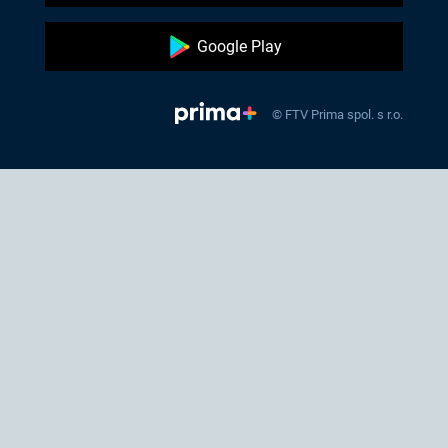
Google Play
© FTV Prima spol. s r.o.