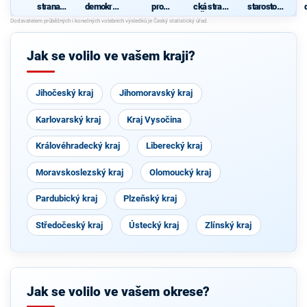
strana
demokrati
pro
cká strana
starostové
sociálně
cká strana
Pardubick
Čech a
pro kraj"
ž
demokrati
ý kraj
Moravy
cká
p
Jak se volilo ve vašem kraji?
Jihočeský kraj
Jihomoravský kraj
Karlovarský kraj
Kraj Vysočina
Královéhradecký kraj
Liberecký kraj
Moravskoslezský kraj
Olomoucký kraj
Pardubický kraj
Plzeňský kraj
Středočeský kraj
Ústecký kraj
Zlínský kraj
Jak se volilo ve vašem okrese?