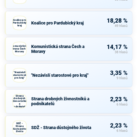
18,28 %
Koalice pro
Koalice pro Pardubický kraj
Pardubický
kraj
49 hlasů
14,17 %
Komunistická strana Čech a
Komunistická
strana Čech a
Moravy
Moravy
38 hlasů
3,35 %
"Nezávislí
"Nezávislí starostové pro kraj"
starostové
pro kraj"
9 hlasů
Strana
2,23 %
Strana drobných živnostníků a
drobných
živnostníků
podnikatelů
a
6 hlasů
podnikatelů
SDŽ -
2,23 %
Strana
SDŽ - Strana důstojného života
důstojného
6 hlasů
života