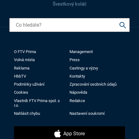
Švestkový koláč
O FTV Prima
Management
Volná místa
Press
Reklama
Castingy a výzvy
HbbTV
Kontakty
Podmínky užívání
Zpracování osobních údajů
Cookies
Nápověda
Vlastník FTV Prima spol. s
Redakce
r.o.
Nahlásit chybu
Nastavení soukromí
App Store