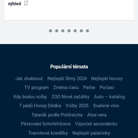
výhled
Populární témata
Jak zhubnout
Nejlepší filmy 2024
Nejlepší horory
TV program
Změna času
Partie
Počasí
Kdy budou volby
ZOO Nové začátky
Auto – katalog
7 pádů Honzy Dědka
Volby 2025
Svařené víno
Tatarák podle Pohlreicha
Aloe vera
Pěstování lichořeřišnice
Výpočet ascendentu
Tvarohové knedlíky
Nejlepší palačinky