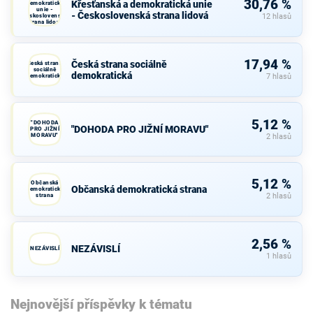
30,76 %
Křesťanská a demokratická unie
demokratická
unie -
- Československá strana lidová
Československá
12 hlasů
strana lidová
17,94 %
Česká strana sociálně
Česká strana
sociálně
demokratická
demokratická
7 hlasů
5,12 %
"DOHODA
"DOHODA PRO JIŽNÍ MORAVU"
PRO JIŽNÍ
MORAVU"
2 hlasů
5,12 %
Občanská
Občanská demokratická strana
demokratická
strana
2 hlasů
2,56 %
NEZÁVISLÍ
NEZÁVISLÍ
1 hlasů
Nejnovější příspěvky k tématu