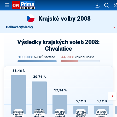
Krajské volby 2008
Celkové výsledky
Výsledky krajských voleb 2008:
Chvalatice
100,00
%
44,90
%
okrsků sečteno
volební účast
38,46 %
30,76 %
17,94 %
5,12 %
5,12 %
Křesťanská a
demokratická
"DOHODA
Komunistická
Česká strana
Občanská
strana Čech a
unie -
sociálně
PRO JIŽNÍ
demokratická
Moravy
Československá
demokratická
MORAVU"
strana