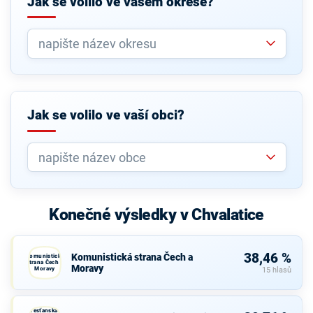
Jak se volilo ve vašem okrese?
Jak se volilo ve vaší obci?
Konečné výsledky v Chvalatice
38,46 %
Komunistická strana Čech a
Komunistická
strana Čech a
Moravy
Moravy
15 hlasů
Křesťanská a