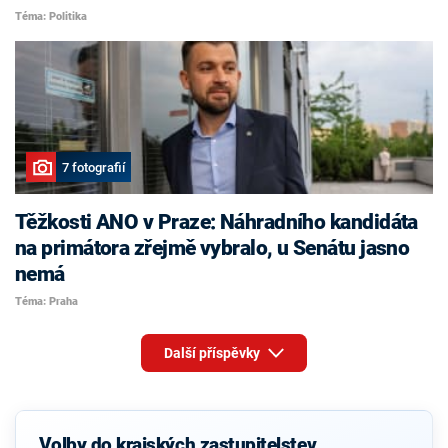
Téma: Politika
7 fotografií
Těžkosti ANO v Praze: Náhradního kandidáta
na primátora zřejmě vybralo, u Senátu jasno
nemá
Téma: Praha
Další příspěvky
Volby do krajských zastupitelstev