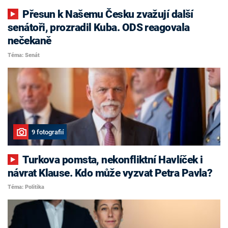
Přesun k Našemu Česku zvažují další
senátoři, prozradil Kuba. ODS reagovala
nečekaně
Téma: Senát
9 fotografií
Turkova pomsta, nekonfliktní Havlíček i
návrat Klause. Kdo může vyzvat Petra Pavla?
Téma: Politika