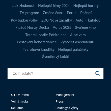
Jak zhubnout
Nejlepší filmy 2024
Nejlepší horory
TV program
Změna času
Partie
Počasí
Kdy budou volby
ZOO Nové začátky
Auto – katalog
7 pádů Honzy Dědka
Volby 2025
Svařené víno
Tatarák podle Pohlreicha
Aloe vera
Pěstování lichořeřišnice
Výpočet ascendentu
Tvarohové knedlíky
Nejlepší palačinky
Švestkový koláč
O FTV Prima
Management
Volná místa
Press
Reklama
Castingy a výzvy