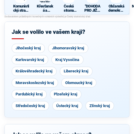
strana lidová
Komunisti
Křesťansk
Česká
"DOHODA
Občanská
N
cká strana
á a
strana
PRO JIŽNÍ
demokrati
Čech a
demokrati
sociálně
MORAVU"
cká strana
Moravy
cká unie -
demokrati
Českoslov
cká
enská
Jak se volilo ve vašem kraji?
strana
lidová
Jihočeský kraj
Jihomoravský kraj
Karlovarský kraj
Kraj Vysočina
Královéhradecký kraj
Liberecký kraj
Moravskoslezský kraj
Olomoucký kraj
Pardubický kraj
Plzeňský kraj
Středočeský kraj
Ústecký kraj
Zlínský kraj