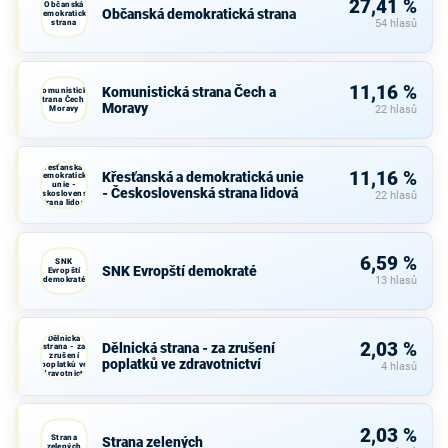
27,41 %
Občanská
Občanská demokratická strana
demokratická
strana
54 hlasů
11,16 %
Komunistická strana Čech a
Komunistická
strana Čech a
Moravy
Moravy
22 hlasů
Křesťanská a
11,16 %
Křesťanská a demokratická unie
demokratická
unie -
- Československá strana lidová
Československá
22 hlasů
strana lidová
6,59 %
SNK
SNK Evropští demokraté
Evropští
demokraté
13 hlasů
Dělnická
2,03 %
Dělnická strana - za zrušení
strana - za
zrušení
poplatků ve zdravotnictví
poplatků ve
4 hlasů
zdravotnictví
2,03 %
Strana
Strana zelených
zelených