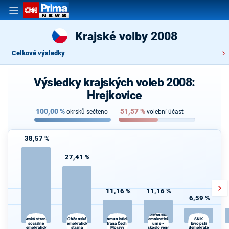
Krajské volby 2008
Celkové výsledky
Výsledky krajských voleb 2008:
Hrejkovice
100,00
%
51,57
%
okrsků sečteno
volební účast
38,57 %
27,41 %
11,16 %
11,16 %
6,59 %
Křesťanská a
Občanská
demokratická
Česká strana
Komunistická
SNK
sociálně
demokratická
strana Čech a
unie -
Evropští
demokratická
strana
Moravy
Československá
demokraté