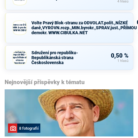
4 hlasů
Volte Pravý Blok-stranu za ODVOLAT.polit.,NÍZKÉ
avý Blok-stranu za ODVOLAT.polit.,NÍZKÉ
daně,VYROVN.rozp.,MIN.byrokr.,SPRAV.just.,PŘÍMOU
VN.rozp.,MIN.byrokr.,SPRAV.just.,PŘÍMOU
demokr. WWW.CIBULKA.NET
demokr. WWW.CIBULKA.NET
Sdružení pro republiku-
Sdružení pro
0,50 %
republiku-
Republikánská strana
Republikánská
strana
1 hlasů
Československa
Československa
Nejnovější příspěvky k tématu
8 fotografií