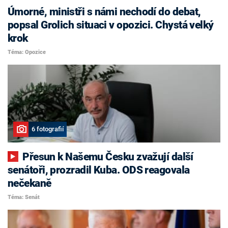
Úmorné, ministři s námi nechodí do debat,
popsal Grolich situaci v opozici. Chystá velký
krok
Téma: Opozice
6 fotografií
Přesun k Našemu Česku zvažují další
senátoři, prozradil Kuba. ODS reagovala
nečekaně
Téma: Senát