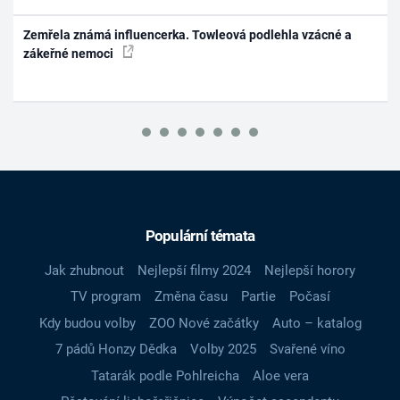
Zemřela známá influencerka. Towleová podlehla vzácné a
zákeřné nemoci
Populární témata
Jak zhubnout
Nejlepší filmy 2024
Nejlepší horory
TV program
Změna času
Partie
Počasí
Kdy budou volby
ZOO Nové začátky
Auto – katalog
7 pádů Honzy Dědka
Volby 2025
Svařené víno
Tatarák podle Pohlreicha
Aloe vera