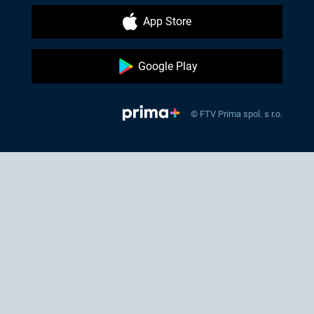
App Store
Google Play
© FTV Prima spol. s r.o.