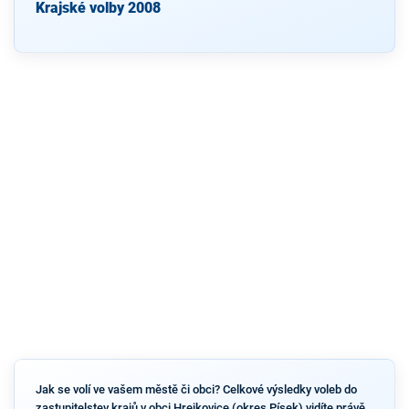
Krajské volby 2008
Jak se volí ve vašem městě či obci? Celkové výsledky voleb do
zastupitelstev krajů v obci Hrejkovice (okres Písek) vidíte právě