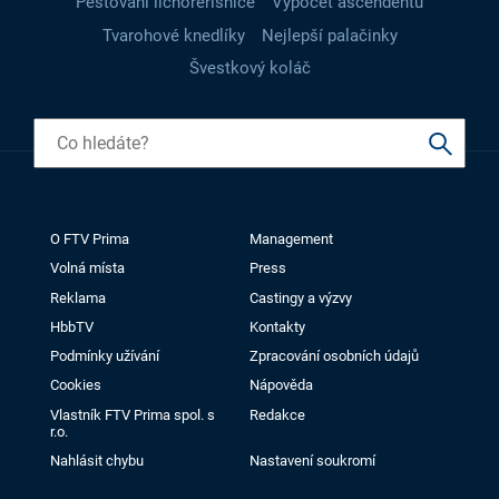
Pěstování lichořeřišnice
Výpočet ascendentu
Tvarohové knedlíky
Nejlepší palačinky
Švestkový koláč
O FTV Prima
Management
Volná místa
Press
Reklama
Castingy a výzvy
HbbTV
Kontakty
Podmínky užívání
Zpracování osobních údajů
Cookies
Nápověda
Vlastník FTV Prima spol. s
Redakce
r.o.
Nahlásit chybu
Nastavení soukromí