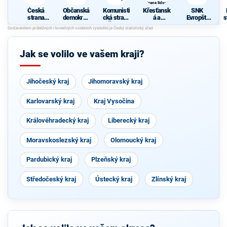
strana lidová
z
Česká
Občanská
Komunisti
Křesťansk
SNK
strana
demokrati
cká strana
á a
Evropští
s
sociálně
cká strana
Čech a
demokrati
demokraté
demokrati
Moravy
cká unie -
cká
Českoslov
enská
z
Jak se volilo ve vašem kraji?
strana
lidová
Jihočeský kraj
Jihomoravský kraj
Karlovarský kraj
Kraj Vysočina
Královéhradecký kraj
Liberecký kraj
Moravskoslezský kraj
Olomoucký kraj
Pardubický kraj
Plzeňský kraj
Středočeský kraj
Ústecký kraj
Zlínský kraj