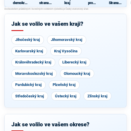
demokrati
strana
kraj
pro
Strana
cká strana
sociálně
Královéhra
důstojného
d
demokrati
decký kraj
života
cká
Jak se volilo ve vašem kraji?
Jihočeský kraj
Jihomoravský kraj
Karlovarský kraj
Kraj Vysočina
Královéhradecký kraj
Liberecký kraj
Moravskoslezský kraj
Olomoucký kraj
Pardubický kraj
Plzeňský kraj
Středočeský kraj
Ústecký kraj
Zlínský kraj
Jak se volilo ve vašem okrese?