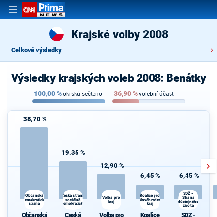
Krajské volby 2008
Celkové výsledky
Výsledky krajských voleb 2008: Benátky
100,00
%
36,90
%
okrsků sečteno
volební účast
38,70 %
19,35 %
12,90 %
6,45 %
6,45 %
SDŽ -
Česká strana
Koalice pro
Občanská
Volba pro
Strana
demokratická
sociálně
Královéhradecký
kraj
důstojného
strana
demokratická
kraj
života
Občanská
Česká
Volba pro
Koalice
SDŽ -