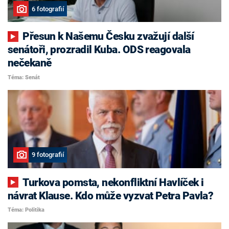
6 fotografií
Přesun k Našemu Česku zvažují další
senátoři, prozradil Kuba. ODS reagovala
nečekaně
Téma: Senát
9 fotografií
Turkova pomsta, nekonfliktní Havlíček i
návrat Klause. Kdo může vyzvat Petra Pavla?
Téma: Politika