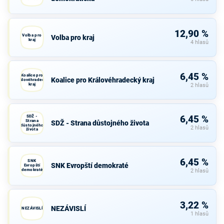
12,90 %
Volba pro
Volba pro kraj
kraj
4 hlasů
6,45 %
Koalice pro
Koalice pro Královéhradecký kraj
Královéhradecký
kraj
2 hlasů
SDŽ -
6,45 %
Strana
SDŽ - Strana důstojného života
důstojného
2 hlasů
života
6,45 %
SNK
SNK Evropští demokraté
Evropští
demokraté
2 hlasů
3,22 %
NEZÁVISLÍ
NEZÁVISLÍ
1 hlasů