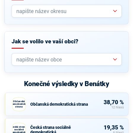
Jak se volilo ve vaší obci?
Konečné výsledky v Benátky
38,70 %
Občanská
Občanská demokratická strana
demokratická
strana
12 hlasů
19,35 %
Česká strana sociálně
Česká strana
sociálně
demokratická
demokratická
6 hlasů