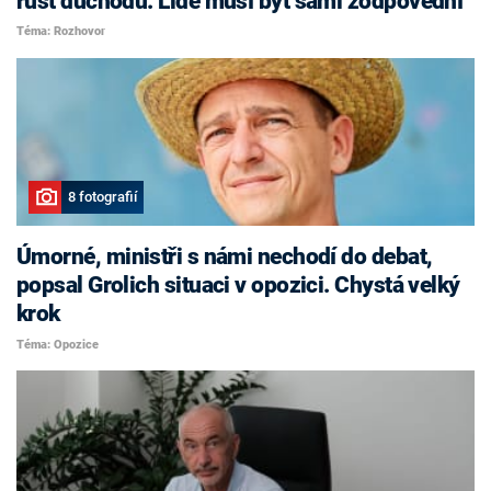
růst důchodů. Lidé musí být sami zodpovědní
Téma: Rozhovor
8 fotografií
Úmorné, ministři s námi nechodí do debat,
popsal Grolich situaci v opozici. Chystá velký
krok
Téma: Opozice