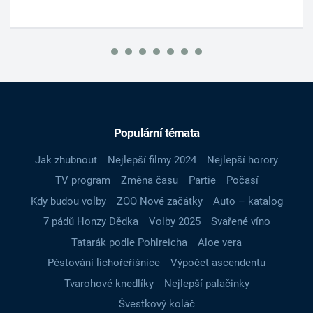
Populární témata
Jak zhubnout
Nejlepší filmy 2024
Nejlepší horory
TV program
Změna času
Partie
Počasí
Kdy budou volby
ZOO Nové začátky
Auto – katalog
7 pádů Honzy Dědka
Volby 2025
Svařené víno
Tatarák podle Pohlreicha
Aloe vera
Pěstování lichořeřišnice
Výpočet ascendentu
Tvarohové knedlíky
Nejlepší palačinky
Švestkový koláč