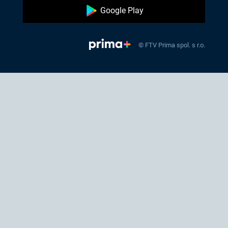
Google Play
© FTV Prima spol. s r.o.