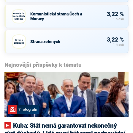
3,22 %
Komunistická strana Čech a
Komunistická
strana Čech a
Moravy
Moravy
1 hlasů
3,22 %
Strana
Strana zelených
zelených
1 hlasů
Nejnovější příspěvky k tématu
7 fotografií
Kuba: Stát nemá garantovat nekonečný