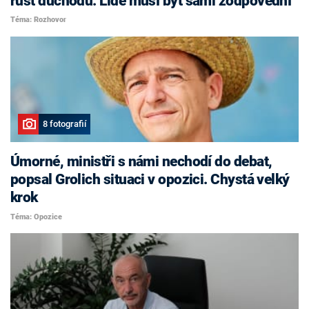
růst důchodů. Lidé musí být sami zodpovědní
Téma: Rozhovor
8 fotografií
Úmorné, ministři s námi nechodí do debat,
popsal Grolich situaci v opozici. Chystá velký
krok
Téma: Opozice