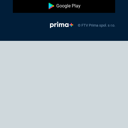
Google Play
© FTV Prima spol. s r.o.