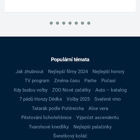
Populární témata
Jak zhubnout
Nejlepší filmy 2024
Nejlepší horory
TV program
Změna času
Partie
Počasí
Kdy budou volby
ZOO Nové začátky
Auto – katalog
7 pádů Honzy Dědka
Volby 2025
Svařené víno
Tatarák podle Pohlreicha
Aloe vera
Pěstování lichořeřišnice
Výpočet ascendentu
Tvarohové knedlíky
Nejlepší palačinky
Švestkový koláč