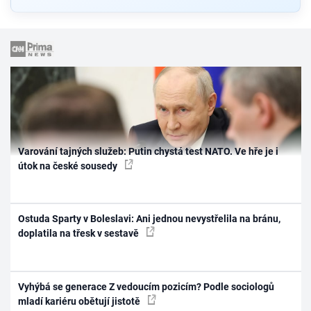
Varování tajných služeb: Putin chystá test NATO. Ve hře je i
útok na české sousedy
Ostuda Sparty v Boleslavi: Ani jednou nevystřelila na bránu,
doplatila na třesk v sestavě
Vyhýbá se generace Z vedoucím pozicím? Podle sociologů
mladí kariéru obětují jistotě