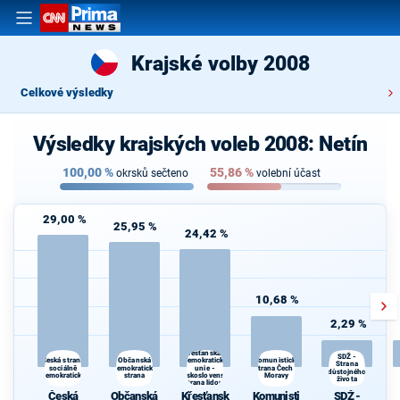
Krajské volby 2008
Celkové výsledky
Výsledky krajských voleb 2008: Netín
100,00
%
55,86
%
okrsků sečteno
volební účast
29,00 %
25,95 %
24,42 %
10,68 %
2,29 %
Křesťanská a
SDŽ -
Občanská
Komunistická
Česká strana
demokratická
Strana
sociálně
demokratická
unie -
strana Čech a
důstojného
demokratická
strana
Československá
Moravy
života
strana lidová
Česká
Občanská
Křesťansk
Komunisti
SDŽ -