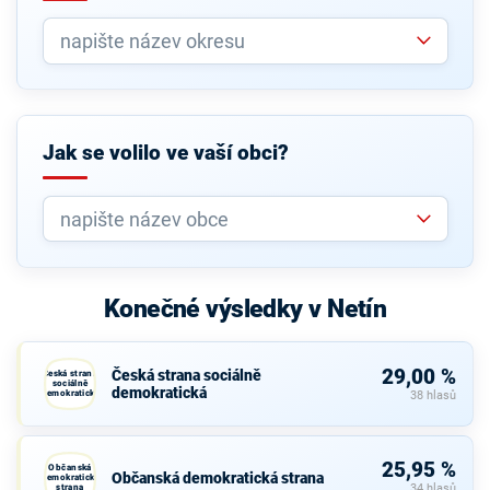
Jak se volilo ve vaší obci?
Konečné výsledky v Netín
29,00 %
Česká strana sociálně
Česká strana
sociálně
demokratická
demokratická
38 hlasů
25,95 %
Občanská
Občanská demokratická strana
demokratická
strana
34 hlasů