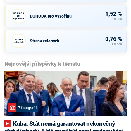
1,52 %
DOHODA
DOHODA pro Vysočinu
pro
Vysočinu
2 hlasů
0,76 %
Strana
Strana zelených
zelených
1 hlasů
Nejnovější příspěvky k tématu
7 fotografií
Kuba: Stát nemá garantovat nekonečný