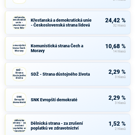
Křesťanská a
24,42 %
Křesťanská a demokratická unie
demokratická
unie -
- Československá strana lidová
Československá
32 hlasů
strana lidová
10,68 %
Komunistická strana Čech a
Komunistická
strana Čech a
Moravy
Moravy
14 hlasů
SDŽ -
2,29 %
Strana
SDŽ - Strana důstojného života
důstojného
3 hlasů
života
2,29 %
SNK
SNK Evropští demokraté
Evropští
demokraté
3 hlasů
Dělnická
1,52 %
Dělnická strana - za zrušení
strana - za
zrušení
poplatků ve zdravotnictví
poplatků ve
2 hlasů
zdravotnictví