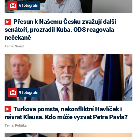
6 fotografií
Přesun k Našemu Česku zvažují další
senátoři, prozradil Kuba. ODS reagovala
nečekaně
Téma: Senát
9 fotografií
Turkova pomsta, nekonfliktní Havlíček i
návrat Klause. Kdo může vyzvat Petra Pavla?
Téma: Politika