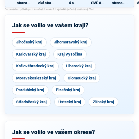
strana
cká strana
á a
OVÉ A
strana - za
d
sociálně
Čech a
demokrati
NEZÁVISL
zrušení
c
demokrati
Moravy
cká unie -
Í PRO
poplatků
cká
Českoslov
ZLÍNSKÝ
ve
enská
KRAJ
zdravotnic
Jak se volilo ve vašem kraji?
strana
tví
lidová
Jihočeský kraj
Jihomoravský kraj
Karlovarský kraj
Kraj Vysočina
Královéhradecký kraj
Liberecký kraj
Moravskoslezský kraj
Olomoucký kraj
Pardubický kraj
Plzeňský kraj
Středočeský kraj
Ústecký kraj
Zlínský kraj
Jak se volilo ve vašem okrese?