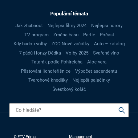
Populární témata
Jak zhubnout
Nejlepší filmy 2024
Nejlepší horory
TV program
Změna času
Partie
Počasí
Kdy budou volby
ZOO Nové začátky
Auto – katalog
7 pádů Honzy Dědka
Volby 2025
Svařené víno
Tatarák podle Pohlreicha
Aloe vera
Pěstování lichořeřišnice
Výpočet ascendentu
Tvarohové knedlíky
Nejlepší palačinky
Švestkový koláč
O FTV Prima
Management