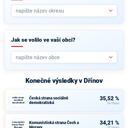
Jak se volilo ve vaší obci?
Konečné výsledky v Dřínov
35,52 %
Česká strana sociálně
Česká strana
sociálně
demokratická
demokratická
54 hlasů
34,21 %
Komunistická strana Čech a
Komunistická
strana Čech a
Moravy
Moravy
52 hlasů