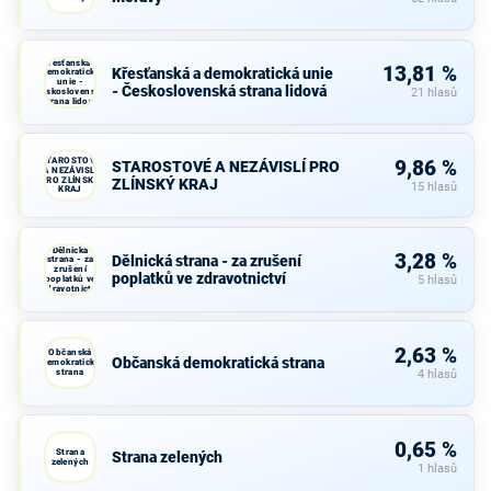
Křesťanská a
13,81 %
Křesťanská a demokratická unie
demokratická
unie -
- Československá strana lidová
Československá
21 hlasů
strana lidová
STAROSTOVÉ
9,86 %
STAROSTOVÉ A NEZÁVISLÍ PRO
A NEZÁVISLÍ
PRO ZLÍNSKÝ
ZLÍNSKÝ KRAJ
15 hlasů
KRAJ
Dělnická
3,28 %
Dělnická strana - za zrušení
strana - za
zrušení
poplatků ve zdravotnictví
poplatků ve
5 hlasů
zdravotnictví
2,63 %
Občanská
Občanská demokratická strana
demokratická
strana
4 hlasů
0,65 %
Strana
Strana zelených
zelených
1 hlasů