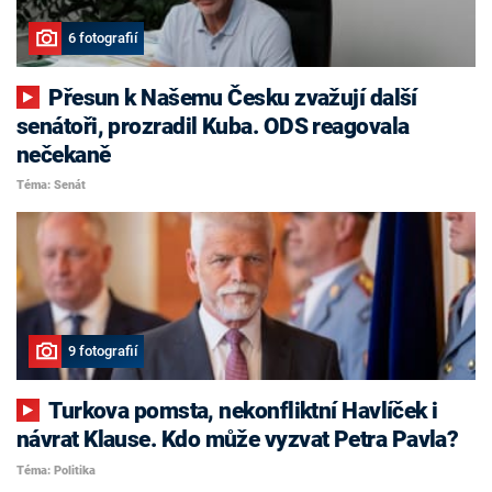
6 fotografií
Přesun k Našemu Česku zvažují další
senátoři, prozradil Kuba. ODS reagovala
nečekaně
Téma: Senát
9 fotografií
Turkova pomsta, nekonfliktní Havlíček i
návrat Klause. Kdo může vyzvat Petra Pavla?
Téma: Politika