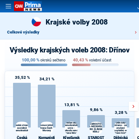
Krajské volby 2008
Celkové výsledky
Výsledky krajských voleb 2008: Dřínov
100,00
%
40,43
%
okrsků sečteno
volební účast
35,52 %
34,21 %
13,81 %
9,86 %
3,28 %
Křesťanská a
Dělnická
STAROSTOVÉ
Komunistická
Česká strana
demokratická
strana - za
A NEZÁVISLÍ
sociálně
strana Čech a
unie -
zrušení
d
PRO ZLÍNSKÝ
demokratická
Moravy
Československá
poplatků ve
KRAJ
strana lidová
zdravotnictví
Česká
Komunisti
Křesťansk
STAROST
Dělnická