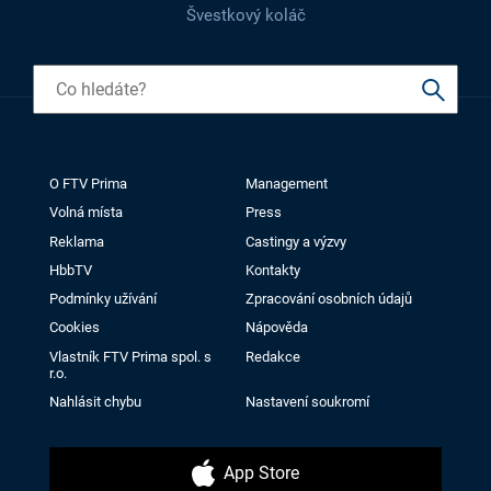
Švestkový koláč
O FTV Prima
Management
Volná místa
Press
Reklama
Castingy a výzvy
HbbTV
Kontakty
Podmínky užívání
Zpracování osobních údajů
Cookies
Nápověda
Vlastník FTV Prima spol. s
Redakce
r.o.
Nahlásit chybu
Nastavení soukromí
App Store