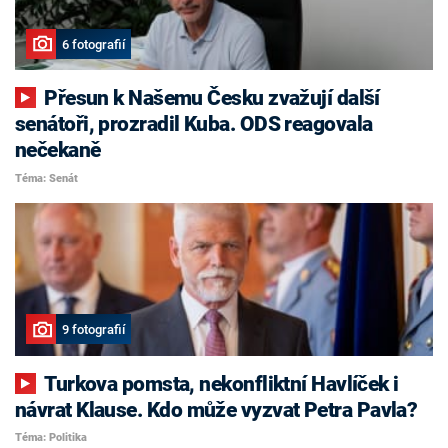
6 fotografií
Přesun k Našemu Česku zvažují další
senátoři, prozradil Kuba. ODS reagovala
nečekaně
Téma: Senát
9 fotografií
Turkova pomsta, nekonfliktní Havlíček i
návrat Klause. Kdo může vyzvat Petra Pavla?
Téma: Politika