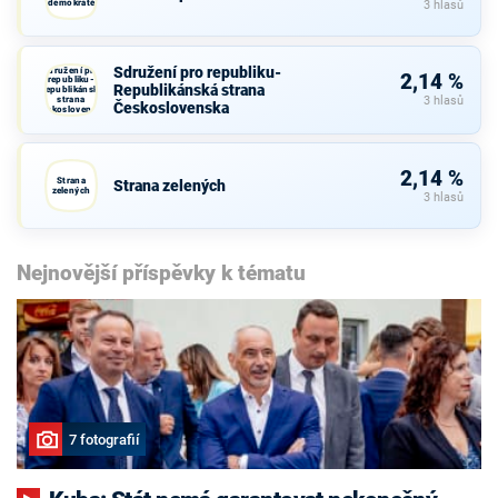
demokraté
3 hlasů
Sdružení pro republiku-
Sdružení pro
2,14 %
republiku-
Republikánská strana
Republikánská
strana
3 hlasů
Československa
Československa
2,14 %
Strana
Strana zelených
zelených
3 hlasů
Nejnovější příspěvky k tématu
7 fotografií