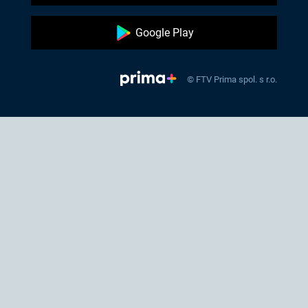
Google Play
© FTV Prima spol. s r.o.