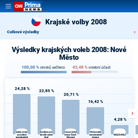
Krajské volby 2008
Celkové výsledky
Výsledky krajských voleb 2008: Nové
Město
100,00
%
43,48
%
okrsků sečteno
volební účast
24,28 %
22,85 %
20,71 %
16,42 %
4,28 %
Koalice pro
Občanská
Česká strana
Komunistická
sociálně
Královéhradecký
strana Čech a
demokratická
NEZÁVISLÍ
demokratická
kraj
Moravy
strana