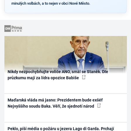
minulých volbách, a to nejen v obci Nové Město.
Nikdy nezpochybňujte voliče ANO, smál se Staněk. Dle
průzkumu mají za lídra opozice Babiše
Maďarská vláda má jasno: Prezidentem bude exšéf
Nejvyššího soudu Baka. Věří, že sjednotí národ
Peklo, píší média o požáru u jezera Lago di Garda. Prchají