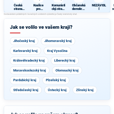
z
Česká
Koalice
Komunisti
Občanská
NEZÁVISL
strana
pro
cká strana
demokrati
Í
s
sociálně
Královéhra
Čech a
cká strana
demokrati
decký kraj
Moravy
cká
z
Jak se volilo ve vašem kraji?
Jihočeský kraj
Jihomoravský kraj
Karlovarský kraj
Kraj Vysočina
Královéhradecký kraj
Liberecký kraj
Moravskoslezský kraj
Olomoucký kraj
Pardubický kraj
Plzeňský kraj
Středočeský kraj
Ústecký kraj
Zlínský kraj