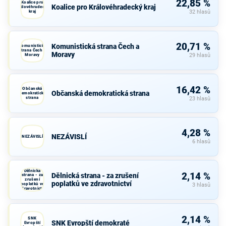
22,85 %
Koalice pro
Koalice pro Královéhradecký kraj
Královéhradecký
kraj
32 hlasů
20,71 %
Komunistická strana Čech a
Komunistická
strana Čech a
Moravy
Moravy
29 hlasů
16,42 %
Občanská
Občanská demokratická strana
demokratická
strana
23 hlasů
4,28 %
NEZÁVISLÍ
NEZÁVISLÍ
6 hlasů
Dělnická
2,14 %
Dělnická strana - za zrušení
strana - za
zrušení
poplatků ve zdravotnictví
poplatků ve
3 hlasů
zdravotnictví
2,14 %
SNK
SNK Evropští demokraté
Evropští