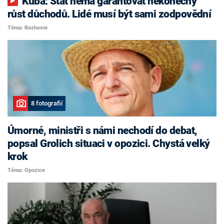
Kuba: Stát nemá garantovat nekonečný
růst důchodů. Lidé musí být sami zodpovědní
Téma: Rozhovor
8 fotografií
Úmorné, ministři s námi nechodí do debat,
popsal Grolich situaci v opozici. Chystá velký
krok
Téma: Opozice