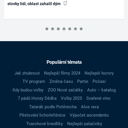
stovky lidí, oblast zahalil dým
Populární témata
Jak zhubnout
Nejlepší filmy 2024
Nejlepší horory
TV program
Změna času
Partie
Počasí
Kdy budou volby
ZOO Nové začátky
Auto – katalog
7 pádů Honzy Dědka
Volby 2025
Svařené víno
Tatarák podle Pohlreicha
Aloe vera
Pěstování lichořeřišnice
Výpočet ascendentu
Tvarohové knedlíky
Nejlepší palačinky