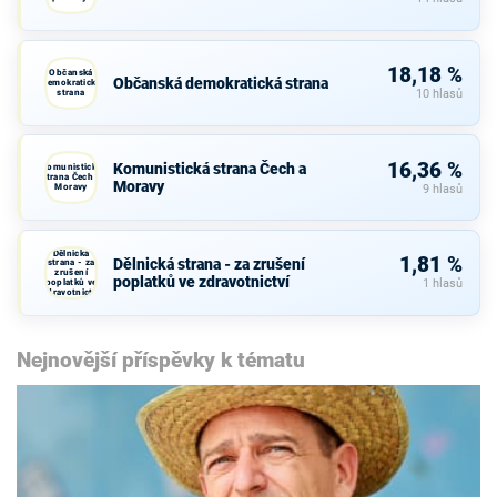
18,18 %
Občanská
Občanská demokratická strana
demokratická
strana
10 hlasů
16,36 %
Komunistická strana Čech a
Komunistická
strana Čech a
Moravy
Moravy
9 hlasů
Dělnická
1,81 %
Dělnická strana - za zrušení
strana - za
zrušení
poplatků ve zdravotnictví
poplatků ve
1 hlasů
zdravotnictví
Nejnovější příspěvky k tématu