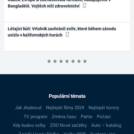
Bangladéši. Vojtěch ničí zdravotnictví
Létající kůň: Vrtulník zachránil zvíře, které během závodu
uvízlo v kalifornských horách
Populární témata
Jak zhubnout
Nejlepší filmy 2024
Nejlepší horory
TV program
Změna času
Partie
Počasí
Kdy budou volby
ZOO Nové začátky
Auto – katalog