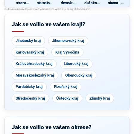
strana
starostové
demokrati
cká strana
strana - za
sociálně
pro kraj"
cká strana
Čech a
zrušení
demokrati
Moravy
poplatků
cká
ve
zdravotnic
Jak se volilo ve vašem kraji?
tví
Jihočeský kraj
Jihomoravský kraj
Karlovarský kraj
Kraj Vysočina
Královéhradecký kraj
Liberecký kraj
Moravskoslezský kraj
Olomoucký kraj
Pardubický kraj
Plzeňský kraj
Středočeský kraj
Ústecký kraj
Zlínský kraj
Jak se volilo ve vašem okrese?