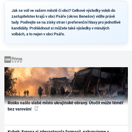
Jak se volí ve vašem městě či obci? Celkové výsledky voleb do
zastupitelstev krajů v obci Psáře (okres Benešov) vidíte právě
tady. Podívejte se na zisky stran i preferenční hlasy pro jednotlivé
kandidáty. Prohlédnout si můžete také výsledky v minulých
volbách, a to nejen v obci Psáře.
Rusko našlo slabé místo ukrajinské obrany. Útočit může téměř
bez varování
Kubek: Evropa si zdevastovala farmacii, nakupujeme v