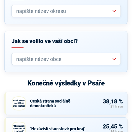
Jak se volilo ve vaší obci?
Konečné výsledky v Psáře
38,18 %
Česká strana sociálně
Česká strana
sociálně
demokratická
demokratická
21 hlasů
25,45 %
"Nezávislí
"Nezávislí starostové pro kraj"
starostové
pro kraj"
14 hlasů