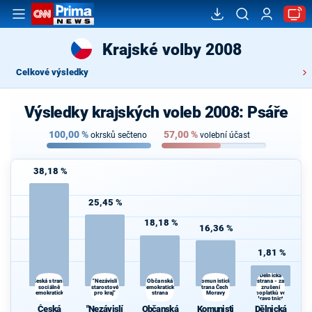
Krajské volby 2008
Celkové výsledky
Výsledky krajských voleb 2008: Psáře
100,00
%
57,00
%
okrsků sečteno
volební účast
38,18 %
25,45 %
18,18 %
16,36 %
1,81 %
Dělnická
"Nezávislí
Komunistická
Česká strana
Občanská
strana - za
sociálně
starostové
demokratická
strana Čech a
zrušení
demokratická
pro kraj"
strana
Moravy
poplatků ve
zdravotnictví
Česká
"Nezávislí
Občanská
Komunisti
Dělnická