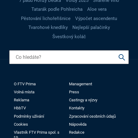
7 pádů Honzy Dědka
Volby 2025
Svařené víno
Tatarák podle Pohlreicha
Aloe vera
Pěstování lichořeřišnice
Výpočet ascendentu
Tvarohové knedlíky
Nejlepší palačinky
Švestkový koláč
O FTV Prima
Management
Volná místa
Press
Reklama
Castingy a výzvy
HbbTV
Kontakty
Podmínky užívání
Zpracování osobních údajů
Cookies
Nápověda
Vlastník FTV Prima spol. s
Redakce
r.o.