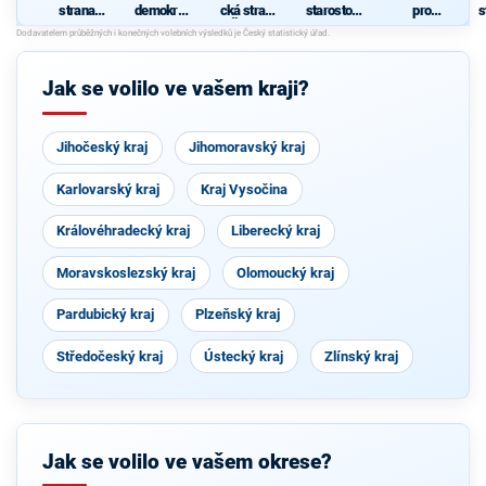
strana
demokrati
cká strana
starostové
pro
s
sociálně
cká strana
Čech a
pro kraj"
Středočes
demokrati
Moravy
ký kraj
cká
z
Jak se volilo ve vašem kraji?
Jihočeský kraj
Jihomoravský kraj
Karlovarský kraj
Kraj Vysočina
Královéhradecký kraj
Liberecký kraj
Moravskoslezský kraj
Olomoucký kraj
Pardubický kraj
Plzeňský kraj
Středočeský kraj
Ústecký kraj
Zlínský kraj
Jak se volilo ve vašem okrese?