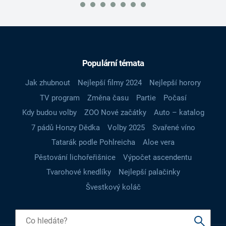
Populární témata
Jak zhubnout
Nejlepší filmy 2024
Nejlepší horory
TV program
Změna času
Partie
Počasí
Kdy budou volby
ZOO Nové začátky
Auto – katalog
7 pádů Honzy Dědka
Volby 2025
Svařené víno
Tatarák podle Pohlreicha
Aloe vera
Pěstování lichořeřišnice
Výpočet ascendentu
Tvarohové knedlíky
Nejlepší palačinky
Švestkový koláč