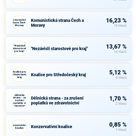
16,23 %
Komunistická strana Čech a
Komunistická
strana Čech a
Moravy
Moravy
19 hlasů
13,67 %
"Nezávislí
"Nezávislí starostové pro kraj"
starostové
pro kraj"
16 hlasů
5,12 %
Koalice pro
Koalice pro Středočeský kraj
Středočeský
kraj
6 hlasů
Dělnická
1,70 %
Dělnická strana - za zrušení
strana - za
zrušení
poplatků ve zdravotnictví
poplatků ve
2 hlasů
zdravotnictví
0,85 %
Konzervativní
Konzervativní koalice
koalice
1 hlasů