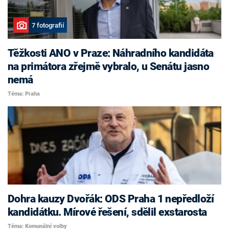
7 fotografií
Těžkosti ANO v Praze: Náhradního kandidáta
na primátora zřejmě vybralo, u Senátu jasno
nemá
Téma: Praha
Dohra kauzy Dvořák: ODS Praha 1 nepředloží
kandidátku. Mírové řešení, sdělil exstarosta
Téma: Komunální volby