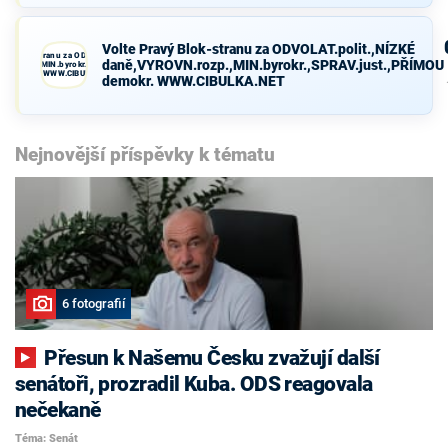
Volte Pravý Blok-stranu za ODVOLAT.polit.,NÍZKÉ
avý Blok-stranu za ODVOLAT.polit.,NÍZKÉ
daně,VYROVN.rozp.,MIN.byrokr.,SPRAV.just.,PŘÍMOU
VN.rozp.,MIN.byrokr.,SPRAV.just.,PŘÍMOU
demokr. WWW.CIBULKA.NET
demokr. WWW.CIBULKA.NET
Nejnovější příspěvky k tématu
6 fotografií
Přesun k Našemu Česku zvažují další
senátoři, prozradil Kuba. ODS reagovala
nečekaně
Téma: Senát