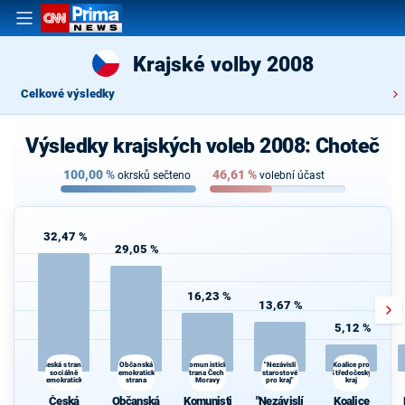
Krajské volby 2008
Celkové výsledky
Výsledky krajských voleb 2008: Choteč
100,00
%
46,61
%
okrsků sečteno
volební účast
32,47 %
29,05 %
16,23 %
13,67 %
5,12 %
Občanská
"Nezávislí
Česká strana
Komunistická
Koalice pro
sociálně
demokratická
strana Čech a
starostové
Středočeský
demokratická
strana
Moravy
pro kraj"
kraj
z
Česká
Občanská
Komunisti
"Nezávislí
Koalice