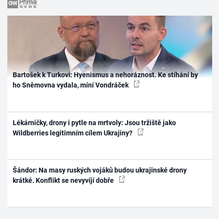
Bartošek k Turkovi: Hyenismus a nehoráznost. Ke stíhání by
ho Sněmovna vydala, míní Vondráček
Lékárničky, drony i pytle na mrtvoly: Jsou tržiště jako
Wildberries legitimním cílem Ukrajiny?
Šándor: Na masy ruských vojáků budou ukrajinské drony
krátké. Konflikt se nevyvíjí dobře