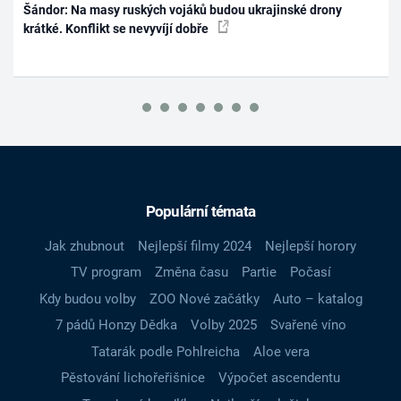
Šándor: Na masy ruských vojáků budou ukrajinské drony
krátké. Konflikt se nevyvíjí dobře
Populární témata
Jak zhubnout
Nejlepší filmy 2024
Nejlepší horory
TV program
Změna času
Partie
Počasí
Kdy budou volby
ZOO Nové začátky
Auto – katalog
7 pádů Honzy Dědka
Volby 2025
Svařené víno
Tatarák podle Pohlreicha
Aloe vera
Pěstování lichořeřišnice
Výpočet ascendentu