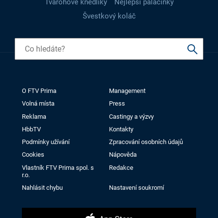
Tvarohové knedlíky
Nejlepší palačinky
Švestkový koláč
O FTV Prima
Management
Volná místa
Press
Reklama
Castingy a výzvy
HbbTV
Kontakty
Podmínky užívání
Zpracování osobních údajů
Cookies
Nápověda
Vlastník FTV Prima spol. s
Redakce
r.o.
Nahlásit chybu
Nastavení soukromí