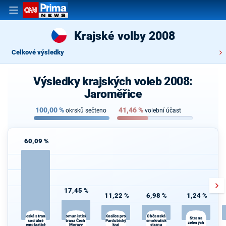
Krajské volby 2008
Celkové výsledky
Výsledky krajských voleb 2008:
Jaroměřice
100,00
%
41,46
%
okrsků sečteno
volební účast
60,09 %
17,45 %
11,22 %
6,98 %
1,24 %
Komunistická
Občanská
Česká strana
Koalice pro
Strana
sociálně
strana Čech a
Pardubický
demokratická
zelených
demokratická
Moravy
kraj
strana