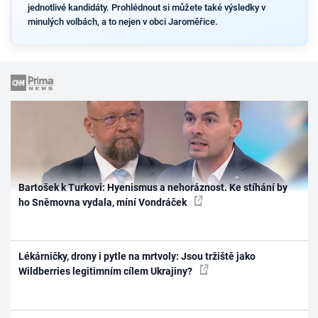
jednotlivé kandidáty. Prohlédnout si můžete také výsledky v
minulých volbách, a to nejen v obci Jaroměřice.
Bartošek k Turkovi: Hyenismus a nehoráznost. Ke stíhání by
ho Sněmovna vydala, míní Vondráček
Lékárničky, drony i pytle na mrtvoly: Jsou tržiště jako
Wildberries legitimním cílem Ukrajiny?