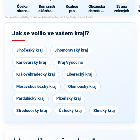
z
Česká
Komunisti
Koalice
Občanská
Strana
strana
cká strana
pro
demokrati
zelených
s
sociálně
Čech a
Pardubick
cká strana
demokrati
Moravy
ý kraj
cká
z
Jak se volilo ve vašem kraji?
Jihočeský kraj
Jihomoravský kraj
Karlovarský kraj
Kraj Vysočina
Královéhradecký kraj
Liberecký kraj
Moravskoslezský kraj
Olomoucký kraj
Pardubický kraj
Plzeňský kraj
Středočeský kraj
Ústecký kraj
Zlínský kraj