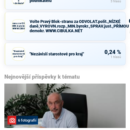
podnikatelů
a
3 hlasů
podnikatelů
Volte Pravý Blok-stranu za ODVOLAT.polit.,NÍZKÉ
avý Blok-stranu za ODVOLAT.polit.,NÍZKÉ
daně,VYROVN.rozp.,MIN.byrokr.,SPRAV.just.,PŘÍMOU
VN.rozp.,MIN.byrokr.,SPRAV.just.,PŘÍMOU
demokr. WWW.CIBULKA.NET
demokr. WWW.CIBULKA.NET
0,24 %
"Nezávislí
"Nezávislí starostové pro kraj"
starostové
pro kraj"
1 hlasů
Nejnovější příspěvky k tématu
6 fotografií