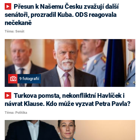
Přesun k Našemu Česku zvažují další
senátoři, prozradil Kuba. ODS reagovala
nečekaně
Téma: Senát
9 fotografií
Turkova pomsta, nekonfliktní Havlíček i
návrat Klause. Kdo může vyzvat Petra Pavla?
Téma: Politika