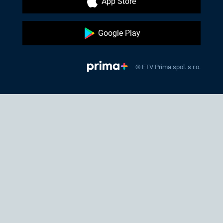
App Store
Google Play
© FTV Prima spol. s r.o.