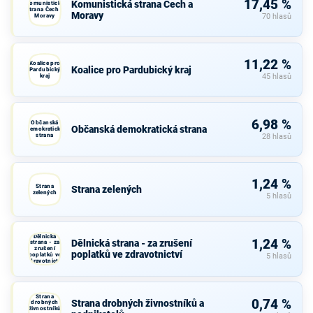
17,45 %
Komunistická strana Čech a
Komunistická
strana Čech a
Moravy
Moravy
70 hlasů
11,22 %
Koalice pro
Koalice pro Pardubický kraj
Pardubický
kraj
45 hlasů
6,98 %
Občanská
Občanská demokratická strana
demokratická
strana
28 hlasů
1,24 %
Strana
Strana zelených
zelených
5 hlasů
Dělnická
1,24 %
Dělnická strana - za zrušení
strana - za
zrušení
poplatků ve zdravotnictví
poplatků ve
5 hlasů
zdravotnictví
Strana
0,74 %
Strana drobných živnostníků a
drobných
živnostníků