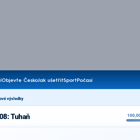
í
Objevte Česko
Jak ušetřit
Sport
Počasí
ové výsledky
008: Tuhaň
100,0