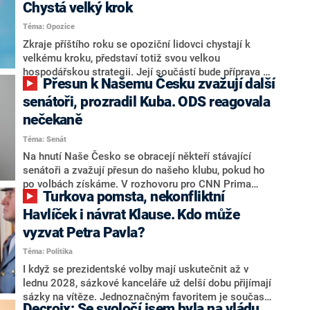
Chystá velký krok
Téma: Opozice
Zkraje příštího roku se opoziční lidovci chystají k
velkému kroku, představí totiž svou velkou
hospodářskou strategii. Její součástí bude příprava na
Přesun k Našemu Česku zvažují další
stárnutí populace, řekl ve středu na setkání s novináři
nový předseda lidovců Jan Grolich. Ten zároveň v
senátoři, prozradil Kuba. ODS reagovala
senátních volbách kandiduje ve Vyškově. Popsal i
nečekaně
aktivitu opozice, o níž vládní strany nebo političtí
Téma: Senát
komentátoři mluví jako o slabé a v defenzivě. „Je to
úmorná práce upozorňovat na chyby vlády. Ministři s
Na hnutí Naše Česko se obracejí někteří stávající
námi navíc nechodí do debat. Chceme ale ukazovat
senátoři a zvažují přesun do našeho klubu, pokud ho
svoje témata,“ odpověděl Grolich na dotaz CNN Prima
po volbách získáme. V rozhovoru pro CNN Prima
Turkova pomsta, nekonfliktní
NEWS.
NEWS to řekl zakladatel hnutí a jihočeský hejtman
Martin Kuba. Konkrétní nebyl, ale získat by takto mohl
Havlíček i návrat Klause. Kdo může
například senátora Zdeňka Hrabu, který je dnes
vyzvat Petra Pavla?
součástí klubu ODS a TOP 09. Hraba to na dotaz
Téma: Politika
redakce nevyloučil. Předseda klubu senátorů ODS
Zdeněk Nytra redakci řekl, že počítá s odchodem
I když se prezidentské volby mají uskutečnit až v
některých senátorů z klubu a že Naše Česko není
lednu 2028, sázkové kanceláře už delší dobu přijímají
nepřítel, ale soupeř.
sázky na vítěze. Jednoznačným favoritem je současná
Decroix: Se svoločí jsem byla na vládu