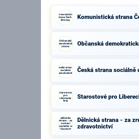
Komunistická
Komunistická strana Č
strana Čech a
Moravy
Občanská
Občanská demokratick
demokratická
strana
Česká strana
Česká strana sociálně
sociálně
demokratická
Starostové
Starostové pro Liberec
pro
Liberecký
kraj
Dělnická
Dělnická strana - za z
strana - za
zrušení
zdravotnictví
poplatků ve
zdravotnictví