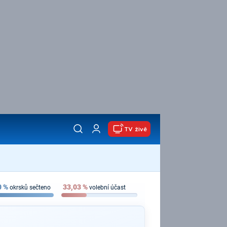
TV živě
0
%
33,03
%
okrsků sečteno
volební účast