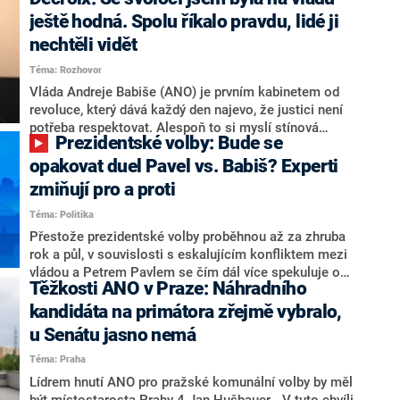
hlava státu Petr Pavel. Daleko za ním pak bookmakeři
zmiňují dva výrazné politiky ANO, tedy premiéra
ještě hodná. Spolu říkalo pravdu, lidé ji
Andreje Babiše a ministra průmyslu Karla Havlíčka.
nechtěli vidět
Oblíbeným tipem samotných sázkařů je poslanec za
Téma: Rozhovor
Motoristy Filip Turek. Politolog Jan Kubáček nicméně
o případné kandidatuře kohokoliv ze zmíněné trojice
Vláda Andreje Babiše (ANO) je prvním kabinetem od
značně pochybuje. Podle něj současná koalice dosud
revoluce, který dává každý den najevo, že justici není
nemá osobu, která by Pavlovi mohla konkurovat.
potřeba respektovat. Alespoň to si myslí stínová
Prezidentské volby: Bude se
ministryně spravedlnosti ODS Eva Decroix. V
rozhovoru pro CNN Prima NEWS si nebrala servítky
opakovat duel Pavel vs. Babiš? Experti
ohledně politického výkonu svého nástupce Jeronýma
zmiňují pro a proti
Tejce (za ANO) či vládní zmocněnkyně pro lidská
Téma: Politika
práva Taťány Malé (ANO). Označením „svoloč“ na
adresu vlády prý byla ještě hodná. Decroix se také
Přestože prezidentské volby proběhnou až za zhruba
vrátila k volební porážce koalice Spolu či promluvila o
rok a půl, v souvislosti s eskalujícím konfliktem mezi
hnutí Naše Česko Martina Kuby.
vládou a Petrem Pavlem se čím dál více spekuluje o
Těžkosti ANO v Praze: Náhradního
tom, koho by do bitvy o Hrad mohla vyslat současná
koalice. Někteří političtí komentátoři znovu vytahují
kandidáta na primátora zřejmě vybralo,
jméno premiéra Andreje Babiše (ANO). Jak moc je
u Senátu jasno nemá
pravděpodobné, že se v prezidentských volbách 2028
Téma: Praha
bude znovu opakovat souboj z roku 2023?
Lídrem hnutí ANO pro pražské komunální volby by měl
být místostarosta Prahy 4 Jan Hušbauer. „V tuto chvíli