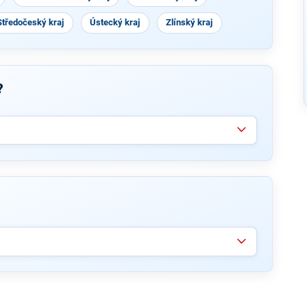
Středočeský kraj
Ústecký kraj
Zlínský kraj
?