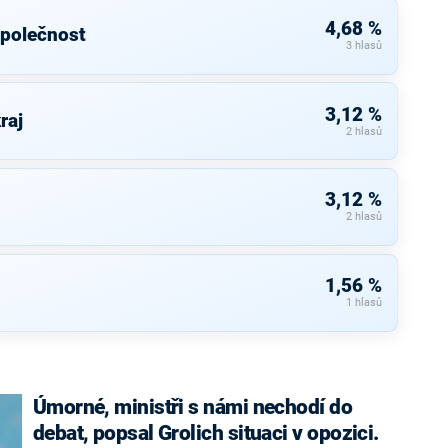
4,68 %
společnost
3 hlasů
3,12 %
raj
2 hlasů
3,12 %
2 hlasů
1,56 %
1 hlasů
Úmorné, ministři s námi nechodí do
debat, popsal Grolich situaci v opozici.