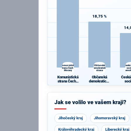
18,75 %
14,
Komunistická
Občanská
Česká
strana Čech a
demokratická
soc
Moravy
strana
demok
Komunistická
Občanská
Česká
strana Čech a
demokratická
soc
Moravy
strana
demok
Jak se volilo ve vašem kraji?
Jihočeský kraj
Jihomoravský kraj
Královéhradecký kraj
Liberecký kraj