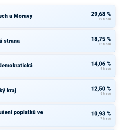
29,68 %
ech a Moravy
19 hlasů
18,75 %
á strana
12 hlasů
14,06 %
 demokratická
9 hlasů
12,50 %
ký kraj
8 hlasů
rušení poplatků ve
10,93 %
7 hlasů