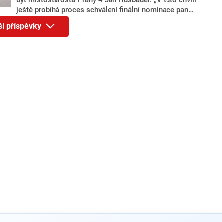
ještě probíhá proces schválení finální nominace pana
Jana Hušbauera Výborem hnutí ANO,“ uvedl pro
ší příspěvky
redakci místopředseda pražského ANO Martin
Benkovič. O Hušbauerovi se spekulovalo jako o
náhradníkovi v čele pražské kandidátky poté, co
rezignoval po sérii nejasností v majetkových
přiznáních a pořizování bytů Ondřej Prokop. Zároveň
ale stále není jasné, kdo bude za ANO kandidovat ve
dvou ze tří pražských obvodů do horní komory
parlamentu. ANO má v Praze dlouhodobě horší
výsledky než ve zbytku republiky.