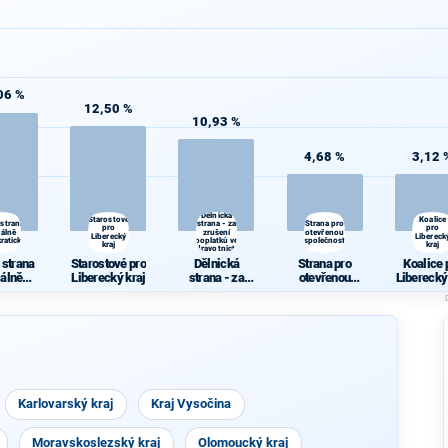
06 %
12,50 %
10,93 %
4,68 %
3,12 
Dělnická
Starostové
Koalice
 strana
strana - za
Strana pro
pro
pro
iálně
zrušení
otevřenou
Liberecký
Libereck
ratická
poplatků ve
společnost
kraj
kraj
zdravotnictví
 strana
Starostové pro
Dělnická
Strana pro
Koalice 
iálně
Liberecký kraj
strana - za
otevřenou
Liberecký
ratická
zrušení
společnost
poplatků ve
zdravotnictví
Karlovarský kraj
Kraj Vysočina
Moravskoslezský kraj
Olomoucký kraj