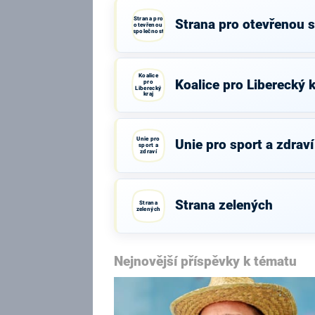
Strana pro
Strana pro otevřenou 
otevřenou
společnost
Koalice
Koalice pro Liberecký k
pro
Liberecký
kraj
Unie pro
Unie pro sport a zdraví
sport a
zdraví
Strana zelených
Strana
zelených
Nejnovější příspěvky k tématu