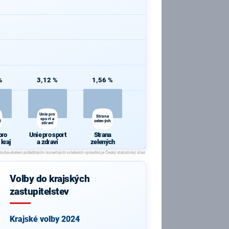
%
3,12 %
1,56 %
Unie pro
Strana
sport a
ý
zelených
zdraví
pro
Unie pro sport
Strana
 kraj
a zdraví
zelených
Volby do krajských
zastupitelstev
Krajské volby 2024