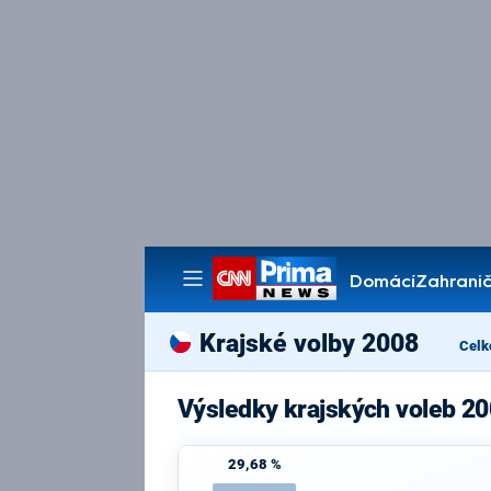
Domácí
Zahranič
Pořady
Krajské volby 2008
Celk
Výsledky krajských voleb 2
29,68 %