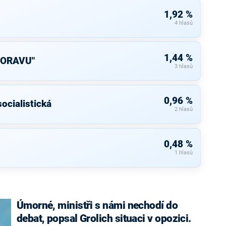
1,92 %
4 hlasů
1,44 %
MORAVU"
3 hlasů
0,96 %
ocialistická
2 hlasů
0,48 %
1 hlasů
Úmorné, ministři s námi nechodí do
debat, popsal Grolich situaci v opozici.