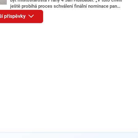
ještě probíhá proces schválení finální nominace pana
Jana Hušbauera Výborem hnutí ANO,“ uvedl pro
ší příspěvky
redakci místopředseda pražského ANO Martin
Benkovič. O Hušbauerovi se spekulovalo jako o
náhradníkovi v čele pražské kandidátky poté, co
rezignoval po sérii nejasností v majetkových
přiznáních a pořizování bytů Ondřej Prokop. Zároveň
ale stále není jasné, kdo bude za ANO kandidovat ve
dvou ze tří pražských obvodů do horní komory
parlamentu. ANO má v Praze dlouhodobě horší
výsledky než ve zbytku republiky.