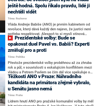
hlava státu Petr Pavel. Daleko za ním pak bookmakeři
zmiňují dva výrazné politiky ANO, tedy premiéra
ještě hodná. Spolu říkalo pravdu, lidé ji
Andreje Babiše a ministra průmyslu Karla Havlíčka.
nechtěli vidět
Oblíbeným tipem samotných sázkařů je poslanec za
Téma: Rozhovor
Motoristy Filip Turek. Politolog Jan Kubáček nicméně
o případné kandidatuře kohokoliv ze zmíněné trojice
Vláda Andreje Babiše (ANO) je prvním kabinetem od
značně pochybuje. Podle něj současná koalice dosud
revoluce, který dává každý den najevo, že justici není
nemá osobu, která by Pavlovi mohla konkurovat.
potřeba respektovat. Alespoň to si myslí stínová
Prezidentské volby: Bude se
ministryně spravedlnosti ODS Eva Decroix. V
rozhovoru pro CNN Prima NEWS si nebrala servítky
opakovat duel Pavel vs. Babiš? Experti
ohledně politického výkonu svého nástupce Jeronýma
zmiňují pro a proti
Tejce (za ANO) či vládní zmocněnkyně pro lidská
Téma: Politika
práva Taťány Malé (ANO). Označením „svoloč“ na
adresu vlády prý byla ještě hodná. Decroix se také
Přestože prezidentské volby proběhnou až za zhruba
vrátila k volební porážce koalice Spolu či promluvila o
rok a půl, v souvislosti s eskalujícím konfliktem mezi
hnutí Naše Česko Martina Kuby.
vládou a Petrem Pavlem se čím dál více spekuluje o
Těžkosti ANO v Praze: Náhradního
tom, koho by do bitvy o Hrad mohla vyslat současná
koalice. Někteří političtí komentátoři znovu vytahují
kandidáta na primátora zřejmě vybralo,
jméno premiéra Andreje Babiše (ANO). Jak moc je
u Senátu jasno nemá
pravděpodobné, že se v prezidentských volbách 2028
Téma: Praha
bude znovu opakovat souboj z roku 2023?
Lídrem hnutí ANO pro pražské komunální volby by měl
být místostarosta Prahy 4 Jan Hušbauer. „V tuto chvíli