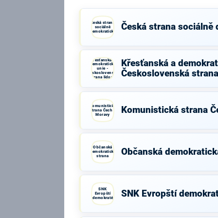
Česká strana
Česká strana sociálně
sociálně
demokratická
Křesťanská a
Křesťanská a demokrati
demokratická
unie -
Československá strana
Československá
strana lidová
Komunistická
Komunistická strana Č
strana Čech a
Moravy
Občanská
Občanská demokratick
demokratická
strana
SNK
SNK Evropští demokra
Evropští
demokraté