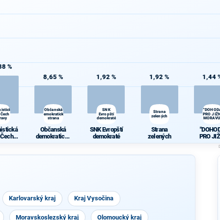
38 %
8,65 %
1,92 %
1,92 %
1,44 
istická
Občanská
SNK
"DOHOD
Strana
 Čech a
demokratická
Evropští
PRO JIŽN
zelených
ravy
strana
demokraté
MORAVU
istická
Občanská
SNK Evropští
Strana
"DOHO
 Čech a
demokratická
demokraté
zelených
PRO JIŽ
ravy
strana
MORAV
Karlovarský kraj
Kraj Vysočina
Moravskoslezský kraj
Olomoucký kraj