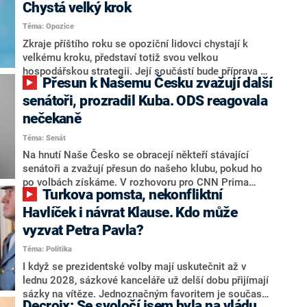
Chystá velký krok
Téma: Opozice
Zkraje příštího roku se opoziční lidovci chystají k
velkému kroku, představí totiž svou velkou
hospodářskou strategii. Její součástí bude příprava na
Přesun k Našemu Česku zvažují další
stárnutí populace, řekl ve středu na setkání s novináři
nový předseda lidovců Jan Grolich. Ten zároveň v
senátoři, prozradil Kuba. ODS reagovala
senátních volbách kandiduje ve Vyškově. Popsal i
nečekaně
aktivitu opozice, o níž vládní strany nebo političtí
Téma: Senát
komentátoři mluví jako o slabé a v defenzivě. „Je to
úmorná práce upozorňovat na chyby vlády. Ministři s
Na hnutí Naše Česko se obracejí někteří stávající
námi navíc nechodí do debat. Chceme ale ukazovat
senátoři a zvažují přesun do našeho klubu, pokud ho
svoje témata,“ odpověděl Grolich na dotaz CNN Prima
po volbách získáme. V rozhovoru pro CNN Prima
Turkova pomsta, nekonfliktní
NEWS.
NEWS to řekl zakladatel hnutí a jihočeský hejtman
Martin Kuba. Konkrétní nebyl, ale získat by takto mohl
Havlíček i návrat Klause. Kdo může
například senátora Zdeňka Hrabu, který je dnes
vyzvat Petra Pavla?
součástí klubu ODS a TOP 09. Hraba to na dotaz
Téma: Politika
redakce nevyloučil. Předseda klubu senátorů ODS
Zdeněk Nytra redakci řekl, že počítá s odchodem
I když se prezidentské volby mají uskutečnit až v
některých senátorů z klubu a že Naše Česko není
lednu 2028, sázkové kanceláře už delší dobu přijímají
nepřítel, ale soupeř.
sázky na vítěze. Jednoznačným favoritem je současná
Decroix: Se svoločí jsem byla na vládu