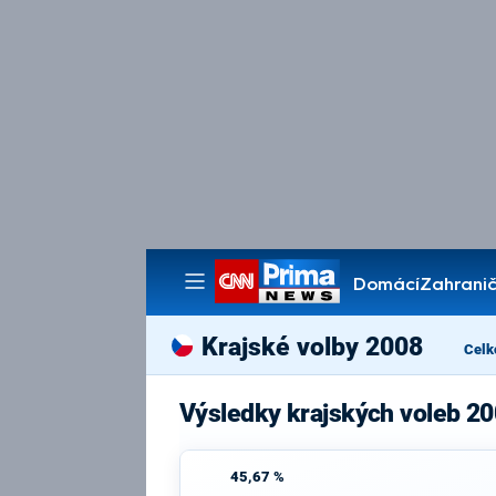
Domácí
Zahranič
Pořady
Krajské volby 2008
Celk
Výsledky krajských voleb 2
45,67 %