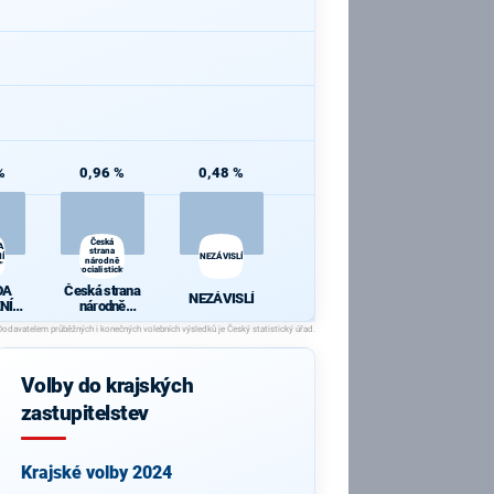
%
0,96 %
0,48 %
Česká
A
strana
Í
NEZÁVISLÍ
národně
"
socialistická
DA
Česká strana
NEZÁVISLÍ
NÍ
národně
U"
socialistická
Volby do krajských
zastupitelstev
Krajské volby 2024