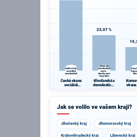
23,07 %
15,
Křesťanská a
Česká strana
demokratická
Komun
sociálně
unie -
strana
demokratická
Československá
Mo
strana lidová
Česká strana
Křesťanská a
Komun
sociálně
demokratická
strana
demokratická
unie -
Mo
Českoslovens
ká strana
lidová
Jak se volilo ve vašem kraji?
Jihočeský kraj
Jihomoravský kraj
Královéhradecký kraj
Liberecký kraj