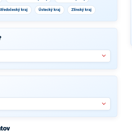
Středočeský kraj
Ústecký kraj
Zlínský kraj
?
htov