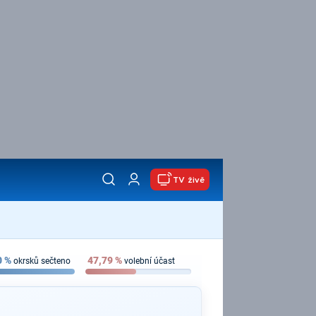
TV živě
0
%
47,79
%
okrsků sečteno
volební účast