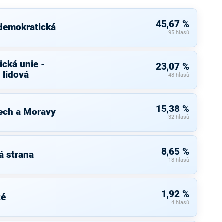
45,67 %
 demokratická
95 hlasů
cká unie -
23,07 %
 lidová
48 hlasů
15,38 %
ech a Moravy
32 hlasů
8,65 %
á strana
18 hlasů
1,92 %
té
4 hlasů