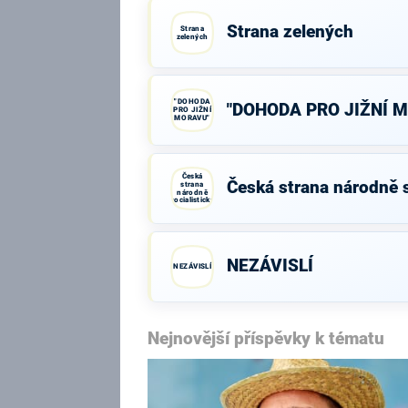
Strana zelených
Strana
zelených
"DOHODA
"DOHODA PRO JIŽNÍ 
PRO JIŽNÍ
MORAVU"
Česká
Česká strana národně s
strana
národně
socialistická
NEZÁVISLÍ
NEZÁVISLÍ
Nejnovější příspěvky k tématu