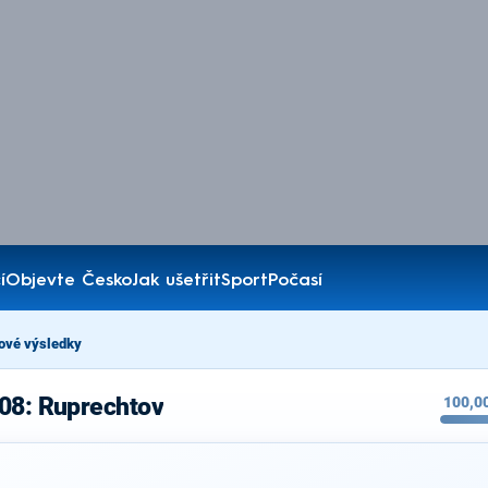
í
Objevte Česko
Jak ušetřit
Sport
Počasí
ové výsledky
008: Ruprechtov
100,0