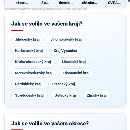
strana
á a
demokrati
cká strana
OVÉ A
sociálně
demokrati
cká strana
Čech a
NEZÁVISL
demokrati
cká unie -
Moravy
Í PRO
cká
Českoslov
ZLÍNSKÝ
enská
KRAJ
Jak se volilo ve vašem kraji?
strana
lidová
Jihočeský kraj
Jihomoravský kraj
Karlovarský kraj
Kraj Vysočina
Královéhradecký kraj
Liberecký kraj
Moravskoslezský kraj
Olomoucký kraj
Pardubický kraj
Plzeňský kraj
Středočeský kraj
Ústecký kraj
Zlínský kraj
Jak se volilo ve vašem okrese?