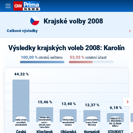
Krajské volby 2008
Celkové výsledky
Výsledky krajských voleb 2008: Karolín
100,00
%
53,55
%
okrsků sečteno
volební účast
44,32 %
15,46 %
13,40 %
12,37 %
6,18 %
Křesťanská a
STAROSTOVÉ
demokratická
Komunistická
Česká strana
Občanská
A NEZÁVISLÍ
sociálně
unie -
demokratická
strana Čech a
PRO ZLÍNSKÝ
demokratická
Československá
strana
Moravy
KRAJ
strana lidová
Česká
Křesťansk
Občanská
Komunisti
STAROST