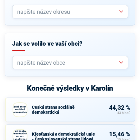
Jak se volilo ve vaší obci?
Konečné výsledky v Karolín
44,32 %
Česká strana sociálně
Česká strana
sociálně
demokratická
demokratická
43 hlasů
Křesťanská a
15,46 %
Křesťanská a demokratická unie
demokratická
unie -
- Československá strana lidová
Československá
15 hlasů