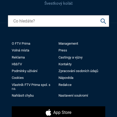
Švestkový koláč
O FTV Prima
Management
Volná místa
Press
Reklama
Castingy a výzvy
HbbTV
Kontakty
Podmínky užívání
Zpracování osobních údajů
Cookies
Nápověda
Vlastník FTV Prima spol. s
Redakce
r.o.
Nahlásit chybu
Nastavení soukromí
App Store