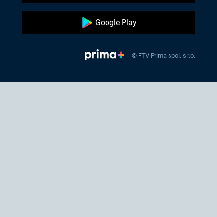
Google Play
© FTV Prima spol. s r.o.