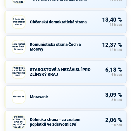
strana lidová
13,40 %
Občanská
Občanská demokratická strana
demokratická
strana
13 hlasů
12,37 %
Komunistická strana Čech a
Komunistická
strana Čech a
Moravy
Moravy
12 hlasů
STAROSTOVÉ
6,18 %
STAROSTOVÉ A NEZÁVISLÍ PRO
A NEZÁVISLÍ
PRO ZLÍNSKÝ
ZLÍNSKÝ KRAJ
6 hlasů
KRAJ
3,09 %
Moravané
Moravané
3 hlasů
Dělnická
2,06 %
Dělnická strana - za zrušení
strana - za
zrušení
poplatků ve zdravotnictví
poplatků ve
2 hlasů
zdravotnictví