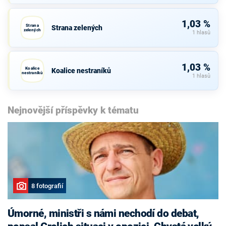
1,03 %
Strana
Strana zelených
zelených
1 hlasů
1,03 %
Koalice
Koalice nestraníků
nestraníků
1 hlasů
Nejnovější příspěvky k tématu
8 fotografií
Úmorné, ministři s námi nechodí do debat,