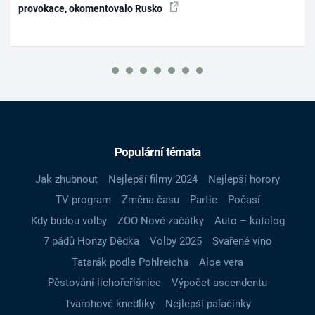
provokace, okomentovalo Rusko
Populární témata
Jak zhubnout
Nejlepší filmy 2024
Nejlepší horory
TV program
Změna času
Partie
Počasí
Kdy budou volby
ZOO Nové začátky
Auto – katalog
7 pádů Honzy Dědka
Volby 2025
Svařené víno
Tatarák podle Pohlreicha
Aloe vera
Pěstování lichořeřišnice
Výpočet ascendentu
Tvarohové knedlíky
Nejlepší palačinky