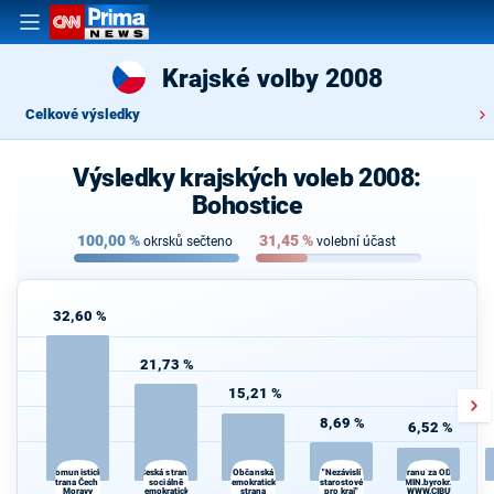
Krajské volby 2008
Celkové výsledky
Výsledky krajských voleb 2008:
Bohostice
100,00
%
31,45
%
okrsků sečteno
volební účast
32,60 %
21,73 %
15,21 %
8,69 %
6,52 %
Česká strana
"Nezávislí
Komunistická
Občanská
Volte Pravý Blok-stranu za ODVOLAT.pol
strana Čech a
sociálně
demokratická
starostové
daně,VYROVN.rozp.,MIN.byrokr.,SPRAV.ju
Moravy
demokratická
strana
pro kraj"
demokr. WWW.CIBULKA.NET