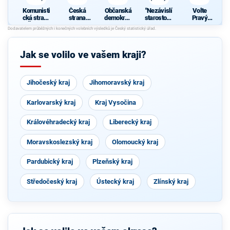
Komunisti
Česká
Občanská
"Nezávislí
Volte
cká strana
strana
demokrati
starostové
Pravý
Čech a
sociálně
cká strana
pro kraj"
Blok-
S
Moravy
demokrati
stranu za
cká
ODVOLAT.
polit.,NÍZK
Jak se volilo ve vašem kraji?
É
daně,VYR
OVN.rozp.
,MIN.byro
Jihočeský kraj
Jihomoravský kraj
kr.,SPRAV.
just.,PŘÍM
OU
Karlovarský kraj
Kraj Vysočina
demokr.
WWW.CIB
ULKA.NET
Královéhradecký kraj
Liberecký kraj
Moravskoslezský kraj
Olomoucký kraj
Pardubický kraj
Plzeňský kraj
Středočeský kraj
Ústecký kraj
Zlínský kraj