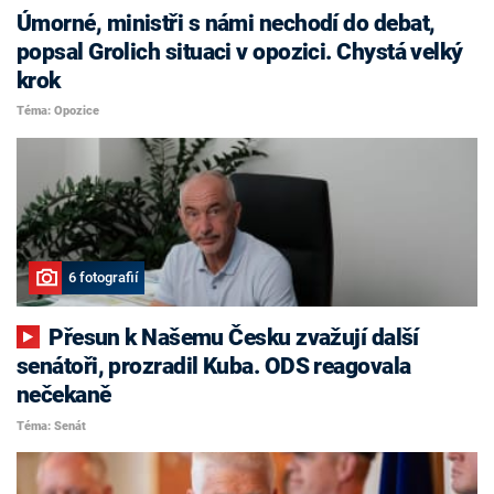
Úmorné, ministři s námi nechodí do debat,
popsal Grolich situaci v opozici. Chystá velký
krok
Téma: Opozice
6 fotografií
Přesun k Našemu Česku zvažují další
senátoři, prozradil Kuba. ODS reagovala
nečekaně
Téma: Senát