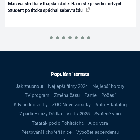
Masová střelba v thajské škole: Na místě je sedm mrtvých.
Student po útoku spáchal sebevraždu
Populární témata
Jak zhubnout
Nejlepší filmy 2024
Nejlepší horory
TV program
Změna času
Partie
Počasí
Kdy budou volby
ZOO Nové začátky
Auto – katalog
7 pádů Honzy Dědka
Volby 2025
Svařené víno
Tatarák podle Pohlreicha
Aloe vera
Pěstování lichořeřišnice
Výpočet ascendentu