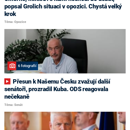
popsal Grolich situaci v opozici. Chystá velký
krok
Téma: Opozice
6 fotografií
Přesun k Našemu Česku zvažují další
senátoři, prozradil Kuba. ODS reagovala
nečekaně
Téma: Senát