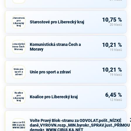
Starostové
10,75 %
pro
Starostové pro Liberecký kraj
Liberecký
20 hlasů
kraj
10,21 %
Komunistická strana Čech a
Komunistická
strana Čech a
Moravy
Moravy
19 hlasů
10,21 %
Unie pro
Unie pro sport a zdraví
sport a
zdraví
19 hlasů
Koalice
6,45 %
pro
Koalice pro Liberecký kraj
Liberecký
12 hlasů
kraj
Volte Pravý Blok-stranu za ODVOLAT.polit.,NÍZKÉ
avý Blok-stranu za ODVOLAT.polit.,NÍZKÉ
daně,VYROVN.rozp.,MIN.byrokr.,SPRAV.just.,PŘÍMOU
VN.rozp.,MIN.byrokr.,SPRAV.just.,PŘÍMOU
demokr. WWW.CIBULKA.NET
demokr. WWW.CIBULKA.NET