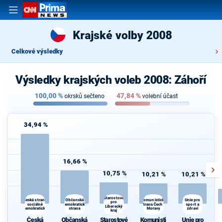
Krajské volby 2008
Celkové výsledky
Výsledky krajských voleb 2008: Záhoří
100,00
%
47,84
%
okrsků sečteno
volební účast
34,94 %
16,66 %
10,75 %
10,21 %
10,21 %
Starostové
Občanská
Komunistická
Česká strana
Unie pro
pro
sociálně
demokratická
strana Čech a
sport a
Liberecký
demokratická
strana
Moravy
zdraví
kraj
Česká
Občanská
Starostové
Komunisti
Unie pro