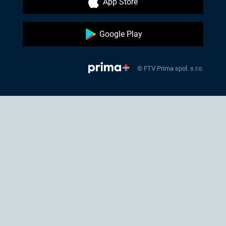
App Store
Google Play
© FTV Prima spol. s r.o.