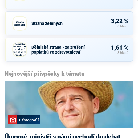
3,22 %
Strana
Strana zelených
zelených
6 hlasů
Dělnická
1,61 %
Dělnická strana - za zrušení
strana - za
zrušení
poplatků ve zdravotnictví
poplatků ve
3 hlasů
zdravotnictví
Nejnovější příspěvky k tématu
8 fotografií
Úmorné, ministři s námi nechodí do debat,