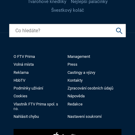
Tvarohové knedlíky
Nejlepší palačinky
Švestkový koláč
O FTV Prima
Management
Volná místa
Press
Reklama
Castingy a výzvy
HbbTV
Kontakty
Podmínky užívání
Zpracování osobních údajů
Cookies
Nápověda
Vlastník FTV Prima spol. s
Redakce
r.o.
Nahlásit chybu
Nastavení soukromí