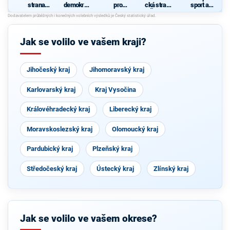
strana
demokrati
pro
cká strana
sport a
sociálně
cká strana
Liberecký
Čech a
zdraví
demokrati
kraj
Moravy
cká
Jak se volilo ve vašem kraji?
Jihočeský kraj
Jihomoravský kraj
Karlovarský kraj
Kraj Vysočina
Královéhradecký kraj
Liberecký kraj
Moravskoslezský kraj
Olomoucký kraj
Pardubický kraj
Plzeňský kraj
Středočeský kraj
Ústecký kraj
Zlínský kraj
Jak se volilo ve vašem okrese?