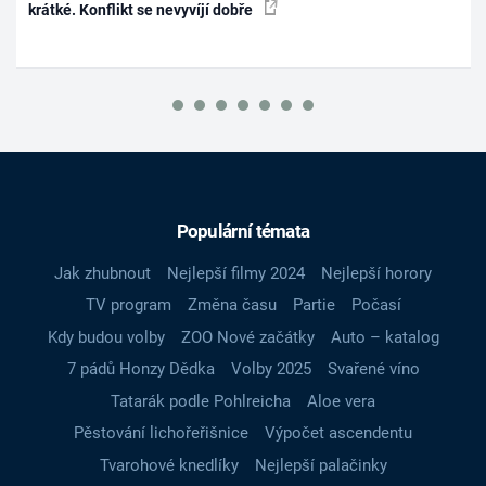
krátké. Konflikt se nevyvíjí dobře
Populární témata
Jak zhubnout
Nejlepší filmy 2024
Nejlepší horory
TV program
Změna času
Partie
Počasí
Kdy budou volby
ZOO Nové začátky
Auto – katalog
7 pádů Honzy Dědka
Volby 2025
Svařené víno
Tatarák podle Pohlreicha
Aloe vera
Pěstování lichořeřišnice
Výpočet ascendentu
Tvarohové knedlíky
Nejlepší palačinky