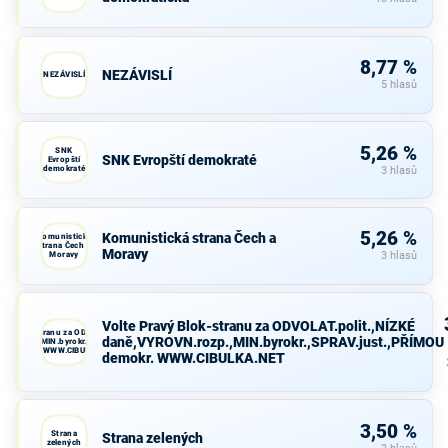
8,77 %
NEZÁVISLÍ
NEZÁVISLÍ
5 hlasů
5,26 %
SNK
SNK Evropští demokraté
Evropští
demokraté
3 hlasů
5,26 %
Komunistická strana Čech a
Komunistická
strana Čech a
Moravy
Moravy
3 hlasů
Volte Pravý Blok-stranu za ODVOLAT.polit.,NÍZKÉ
avý Blok-stranu za ODVOLAT.polit.,NÍZKÉ
daně,VYROVN.rozp.,MIN.byrokr.,SPRAV.just.,PŘÍMOU
VN.rozp.,MIN.byrokr.,SPRAV.just.,PŘÍMOU
demokr. WWW.CIBULKA.NET
demokr. WWW.CIBULKA.NET
3,50 %
Strana
Strana zelených
zelených