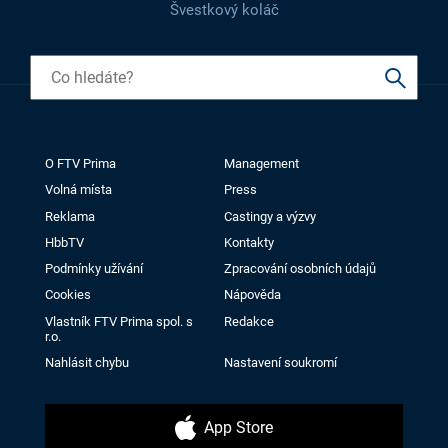
Švestkový koláč
O FTV Prima
Management
Volná místa
Press
Reklama
Castingy a výzvy
HbbTV
Kontakty
Podmínky užívání
Zpracování osobních údajů
Cookies
Nápověda
Vlastník FTV Prima spol. s
Redakce
r.o.
Nahlásit chybu
Nastavení soukromí
App Store