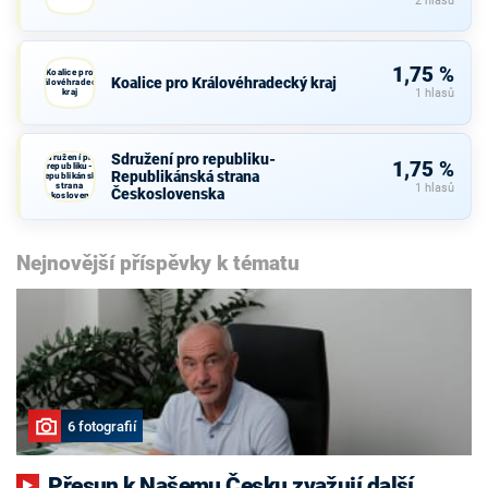
2 hlasů
1,75 %
Koalice pro
Koalice pro Královéhradecký kraj
Královéhradecký
kraj
1 hlasů
Sdružení pro republiku-
Sdružení pro
1,75 %
republiku-
Republikánská strana
Republikánská
strana
1 hlasů
Československa
Československa
Nejnovější příspěvky k tématu
6 fotografií
Přesun k Našemu Česku zvažují další