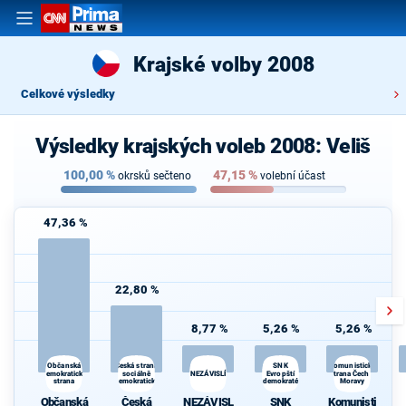
Krajské volby 2008
Celkové výsledky
Výsledky krajských voleb 2008: Veliš
100,00
%
47,15
%
okrsků sečteno
volební účast
47,36 %
22,80 %
8,77 %
5,26 %
5,26 %
Česká strana
SNK
Volte Pravý Blok-s
Občanská
Komunistická
demokratická
sociálně
NEZÁVISLÍ
Evropští
strana Čech a
daně,VYROVN.rozp.,M
strana
demokratická
demokraté
Moravy
demokr
Občanská
Česká
NEZÁVISL
SNK
Komunisti