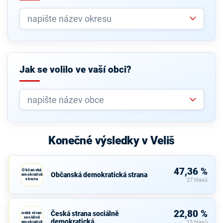
Jak se volilo ve vaší obci?
Konečné výsledky v Veliš
47,36 %
Občanská
Občanská demokratická strana
demokratická
strana
27 hlasů
22,80 %
Česká strana sociálně
Česká strana
sociálně
demokratická
demokratická
13 hlasů