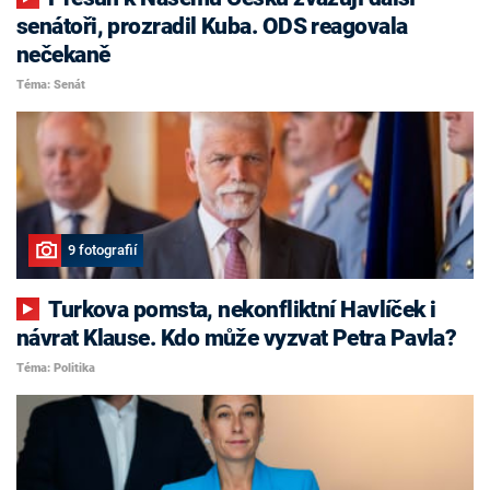
senátoři, prozradil Kuba. ODS reagovala
nečekaně
Téma: Senát
9 fotografií
Turkova pomsta, nekonfliktní Havlíček i
návrat Klause. Kdo může vyzvat Petra Pavla?
Téma: Politika