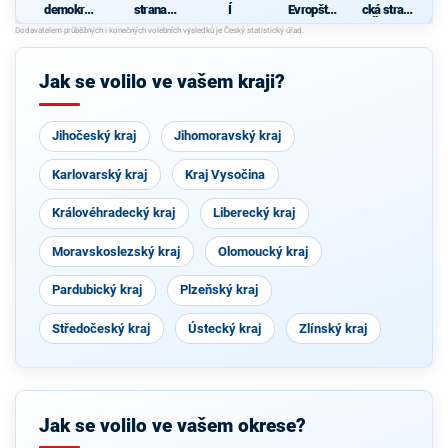
demokrati
strana
Í
Evropští
cká strana
cká strana
sociálně
demokraté
Čech a
demokrati
Moravy
cká
O
p
Jak se volilo ve vašem kraji?
O
Jihočeský kraj
Jihomoravský kraj
k
j
Karlovarský kraj
Kraj Vysočina
U
Královéhradecký kraj
Liberecký kraj
Moravskoslezský kraj
Olomoucký kraj
Pardubický kraj
Plzeňský kraj
Středočeský kraj
Ústecký kraj
Zlínský kraj
Jak se volilo ve vašem okrese?