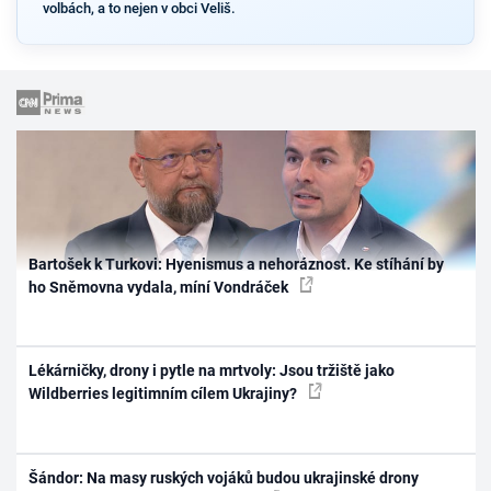
volbách, a to nejen v obci Veliš.
Bartošek k Turkovi: Hyenismus a nehoráznost. Ke stíhání by
ho Sněmovna vydala, míní Vondráček
Lékárničky, drony i pytle na mrtvoly: Jsou tržiště jako
Wildberries legitimním cílem Ukrajiny?
Šándor: Na masy ruských vojáků budou ukrajinské drony