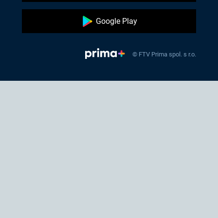
Google Play
© FTV Prima spol. s r.o.