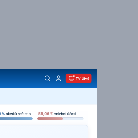
TV živě
0
%
55,06
%
okrsků sečteno
volební účast