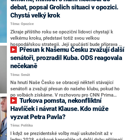
debat, popsal Grolich situaci v opozici.
Chystá velký krok
Téma: Opozice
Zkraje příštího roku se opoziční lidovci chystají k
velkému kroku, představí totiž svou velkou
hospodářskou strategii. Její součástí bude příprava na
Přesun k Našemu Česku zvažují další
stárnutí populace, řekl ve středu na setkání s novináři
nový předseda lidovců Jan Grolich. Ten zároveň v
senátoři, prozradil Kuba. ODS reagovala
senátních volbách kandiduje ve Vyškově. Popsal i
nečekaně
aktivitu opozice, o níž vládní strany nebo političtí
Téma: Senát
komentátoři mluví jako o slabé a v defenzivě. „Je to
úmorná práce upozorňovat na chyby vlády. Ministři s
Na hnutí Naše Česko se obracejí někteří stávající
námi navíc nechodí do debat. Chceme ale ukazovat
senátoři a zvažují přesun do našeho klubu, pokud ho
svoje témata,“ odpověděl Grolich na dotaz CNN Prima
po volbách získáme. V rozhovoru pro CNN Prima
Turkova pomsta, nekonfliktní
NEWS.
NEWS to řekl zakladatel hnutí a jihočeský hejtman
Martin Kuba. Konkrétní nebyl, ale získat by takto mohl
Havlíček i návrat Klause. Kdo může
například senátora Zdeňka Hrabu, který je dnes
vyzvat Petra Pavla?
součástí klubu ODS a TOP 09. Hraba to na dotaz
Téma: Politika
redakce nevyloučil. Předseda klubu senátorů ODS
Zdeněk Nytra redakci řekl, že počítá s odchodem
I když se prezidentské volby mají uskutečnit až v
některých senátorů z klubu a že Naše Česko není
lednu 2028, sázkové kanceláře už delší dobu přijímají