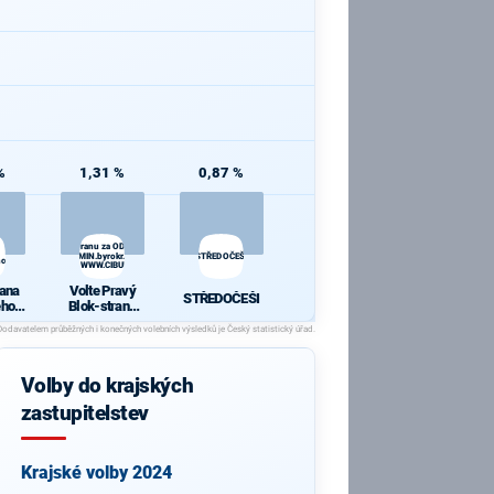
%
1,31 %
0,87 %
Volte Pravý Blok-stranu za ODVOLAT.polit.,NÍZKÉ
aně,VYROVN.rozp.,MIN.byrokr.,SPRAV.just.,PŘÍMOU
STŘEDOČEŠI
ho
demokr. WWW.CIBULKA.NET
rana
Volte Pravý
STŘEDOČEŠI
ého
Blok-stranu
a
za
ODVOLAT.poli
t.,NÍZKÉ
daně,VYROV
Volby do krajských
N.rozp.,MIN.b
yrokr.,SPRAV.
zastupitelstev
just.,PŘÍMOU
demokr.
WWW.CIBULK
A.NET
Krajské volby 2024