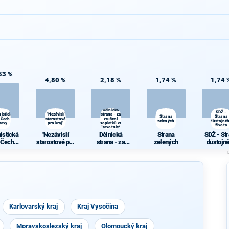
53 %
4,80 %
2,18 %
1,74 %
1,74 
Dělnická
SDŽ -
istická
"Nezávislí
strana - za
Strana
Strana
 Čech a
starostové
zrušení
d
zelených
důstojné
ravy
pro kraj"
poplatků ve
života
zdravotnictví
istická
"Nezávislí
Dělnická
Strana
SDŽ - St
 Čech a
starostové pro
strana - za
zelených
důstojn
ravy
kraj"
zrušení
život
poplatků ve
zdravotnictví
Karlovarský kraj
Kraj Vysočina
Moravskoslezský kraj
Olomoucký kraj