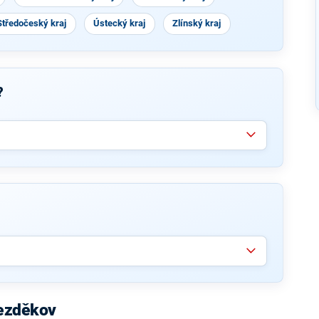
Středočeský kraj
Ústecký kraj
Zlínský kraj
?
Bezděkov