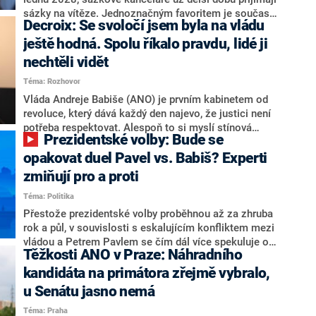
nepřítel, ale soupeř.
sázky na vítěze. Jednoznačným favoritem je současná
Decroix: Se svoločí jsem byla na vládu
hlava státu Petr Pavel. Daleko za ním pak bookmakeři
zmiňují dva výrazné politiky ANO, tedy premiéra
ještě hodná. Spolu říkalo pravdu, lidé ji
Andreje Babiše a ministra průmyslu Karla Havlíčka.
nechtěli vidět
Oblíbeným tipem samotných sázkařů je poslanec za
Téma: Rozhovor
Motoristy Filip Turek. Politolog Jan Kubáček nicméně
o případné kandidatuře kohokoliv ze zmíněné trojice
Vláda Andreje Babiše (ANO) je prvním kabinetem od
značně pochybuje. Podle něj současná koalice dosud
revoluce, který dává každý den najevo, že justici není
nemá osobu, která by Pavlovi mohla konkurovat.
potřeba respektovat. Alespoň to si myslí stínová
Prezidentské volby: Bude se
ministryně spravedlnosti ODS Eva Decroix. V
rozhovoru pro CNN Prima NEWS si nebrala servítky
opakovat duel Pavel vs. Babiš? Experti
ohledně politického výkonu svého nástupce Jeronýma
zmiňují pro a proti
Tejce (za ANO) či vládní zmocněnkyně pro lidská
Téma: Politika
práva Taťány Malé (ANO). Označením „svoloč“ na
adresu vlády prý byla ještě hodná. Decroix se také
Přestože prezidentské volby proběhnou až za zhruba
vrátila k volební porážce koalice Spolu či promluvila o
rok a půl, v souvislosti s eskalujícím konfliktem mezi
hnutí Naše Česko Martina Kuby.
vládou a Petrem Pavlem se čím dál více spekuluje o
Těžkosti ANO v Praze: Náhradního
tom, koho by do bitvy o Hrad mohla vyslat současná
koalice. Někteří političtí komentátoři znovu vytahují
kandidáta na primátora zřejmě vybralo,
jméno premiéra Andreje Babiše (ANO). Jak moc je
u Senátu jasno nemá
pravděpodobné, že se v prezidentských volbách 2028
Téma: Praha
bude znovu opakovat souboj z roku 2023?