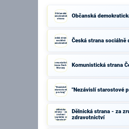
Občanská
Občanská demokratick
demokratická
strana
Česká strana
Česká strana sociálně
sociálně
demokratická
Komunistická
Komunistická strana Č
strana Čech a
Moravy
"Nezávislí
"Nezávislí starostové p
starostové
pro kraj"
Dělnická
Dělnická strana - za z
strana - za
zrušení
zdravotnictví
poplatků ve
zdravotnictví