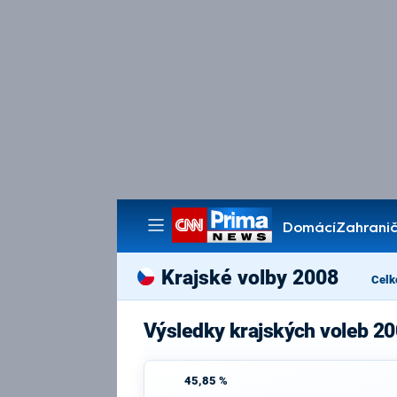
Domácí
Zahranič
Pořady
Krajské volby 2008
Celk
Výsledky krajských voleb 2
45,85 %