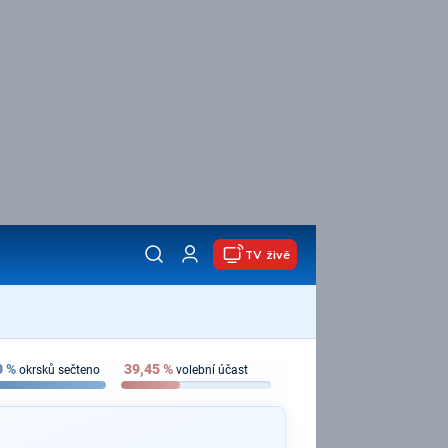
TV živě
0
%
39,45
%
okrsků sečteno
volební účast