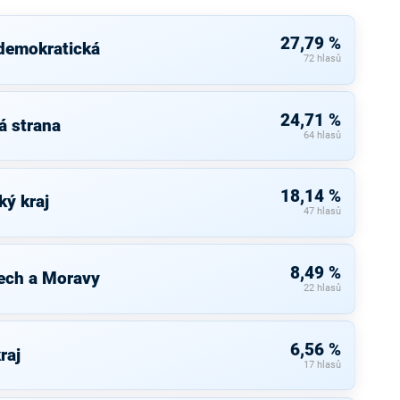
27,79 %
 demokratická
72 hlasů
24,71 %
á strana
64 hlasů
18,14 %
ký kraj
47 hlasů
8,49 %
ech a Moravy
22 hlasů
6,56 %
raj
17 hlasů