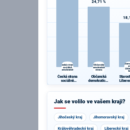
24,71 %
18,
Star
Česká strana
Občanská
p
sociálně
demokratická
Libe
demokratická
strana
k
Česká strana
Občanská
Staros
sociálně
demokratická
Libere
demokratická
strana
Jak se volilo ve vašem kraji?
Jihočeský kraj
Jihomoravský kraj
Královéhradecký kraj
Liberecký kraj