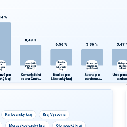
14 %
8,49 %
6,56 %
3,86 %
3,47 
ostové
Koalice
Komunistická
Strana pro
Unie pr
ro
pro
strana Čech a
otevřenou
sport a
recký
Liberecký
Moravy
společnost
zdraví
raj
kraj
tové pro
Komunistická
Koalice pro
Strana pro
Unie pro 
cký kraj
strana Čech a
Liberecký kraj
otevřenou
a zdra
Moravy
společnost
Karlovarský kraj
Kraj Vysočina
Moravskoslezský kraj
Olomoucký kraj