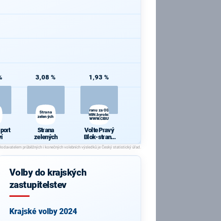
%
3,08 %
1,93 %
o
Volte Pravý Blok-stranu za ODVOLAT.polit.,NÍZKÉ
Strana
daně,VYROVN.rozp.,MIN.byrokr.,SPRAV.just.,PŘÍMOU
zelených
demokr. WWW.CIBULKA.NET
sport
Strana
Volte Pravý
ví
zelených
Blok-stranu
za
ODVOLAT.poli
t.,NÍZKÉ
daně,VYROV
Volby do krajských
N.rozp.,MIN.b
yrokr.,SPRAV.
zastupitelstev
just.,PŘÍMOU
demokr.
WWW.CIBULK
A.NET
Krajské volby 2024