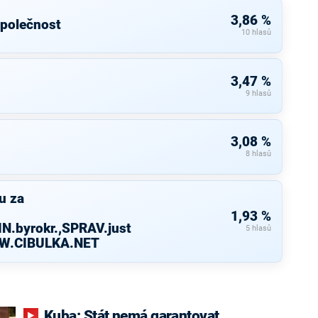
3,86 %
společnost
10 hlasů
3,47 %
9 hlasů
3,08 %
8 hlasů
u za
1,93 %
N.byrokr.,SPRAV.just
5 hlasů
WW.CIBULKA.NET
Kuba: Stát nemá garantovat