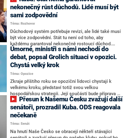
nekonečný růst důchodů. Lidé musí být
sami zodpovědní
Téma: Rozhovor
Důchodový systém potřebuje revizi, ale lidé také musí
být více zodpovědní. Stát tu není od toho, aby
každému garantoval nekonečně rostoucí důchod.
Úmorné, ministři s námi nechodí do
Chybí tu nový systém a my ho představíme,řekl
hejtman Jihočeského kraje a předseda hnutí Naše
debat, popsal Grolich situaci v opozici.
Česko Martin Kuba v rozhovoru pro CNN Prima NEWS.
Chystá velký krok
V čele státu pak podle něj nemůže být člověk, který by
Téma: Opozice
střetem zájmů omezoval čerpání financí a rozvoj,
dodal. Řešení u Andreje Babiše ale hodnotit nechtěl.
Zkraje příštího roku se opoziční lidovci chystají k
velkému kroku, představí totiž svou velkou
hospodářskou strategii. Její součástí bude příprava na
Přesun k Našemu Česku zvažují další
stárnutí populace, řekl ve středu na setkání s novináři
nový předseda lidovců Jan Grolich. Ten zároveň v
senátoři, prozradil Kuba. ODS reagovala
senátních volbách kandiduje ve Vyškově. Popsal i
nečekaně
aktivitu opozice, o níž vládní strany nebo političtí
Téma: Senát
komentátoři mluví jako o slabé a v defenzivě. „Je to
úmorná práce upozorňovat na chyby vlády. Ministři s
Na hnutí Naše Česko se obracejí někteří stávající
námi navíc nechodí do debat. Chceme ale ukazovat
senátoři a zvažují přesun do našeho klubu, pokud ho