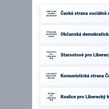
Česká strana
Česká strana sociálně
sociálně
demokratická
Občanská
Občanská demokratick
demokratická
strana
Starostové
Starostové pro Liberec
pro
Liberecký
kraj
Komunistická
Komunistická strana Č
strana Čech a
Moravy
Koalice
Koalice pro Liberecký k
pro
Liberecký
kraj