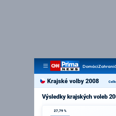
Domácí
Zahranič
Pořady
Krajské volby 2008
Celk
Výsledky krajských voleb 20
27,79 %