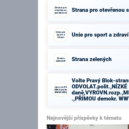
Strana pro
Strana pro otevřenou 
otevřenou
společnost
Unie pro
Unie pro sport a zdraví
sport a
zdraví
Strana zelených
Strana
zelených
Volte Pravý Blok-stran
ODVOLAT.polit.,NÍZKÉ
Volte Pravý Blok-stranu za ODVOLAT.polit.,NÍZKÉ
daně,VYROVN.rozp.,MIN.byrokr.,SPRAV.just.,PŘÍMOU
daně,VYROVN.rozp.,MI
demokr. WWW.CIBULKA.NET
.,PŘÍMOU demokr. W
Nejnovější příspěvky k tématu