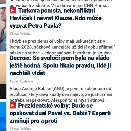
svoje témata,“ odpověděl Grolich na dotaz CNN Prima
po volbách získáme. V rozhovoru pro CNN Prima
Turkova pomsta, nekonfliktní
NEWS.
NEWS to řekl zakladatel hnutí a jihočeský hejtman
Martin Kuba. Konkrétní nebyl, ale získat by takto mohl
Havlíček i návrat Klause. Kdo může
například senátora Zdeňka Hrabu, který je dnes
vyzvat Petra Pavla?
součástí klubu ODS a TOP 09. Hraba to na dotaz
Téma: Politika
redakce nevyloučil. Předseda klubu senátorů ODS
Zdeněk Nytra redakci řekl, že počítá s odchodem
I když se prezidentské volby mají uskutečnit až v
některých senátorů z klubu a že Naše Česko není
lednu 2028, sázkové kanceláře už delší dobu přijímají
nepřítel, ale soupeř.
sázky na vítěze. Jednoznačným favoritem je současná
Decroix: Se svoločí jsem byla na vládu
hlava státu Petr Pavel. Daleko za ním pak bookmakeři
zmiňují dva výrazné politiky ANO, tedy premiéra
ještě hodná. Spolu říkalo pravdu, lidé ji
Andreje Babiše a ministra průmyslu Karla Havlíčka.
nechtěli vidět
Oblíbeným tipem samotných sázkařů je poslanec za
Téma: Rozhovor
Motoristy Filip Turek. Politolog Jan Kubáček nicméně
o případné kandidatuře kohokoliv ze zmíněné trojice
Vláda Andreje Babiše (ANO) je prvním kabinetem od
značně pochybuje. Podle něj současná koalice dosud
revoluce, který dává každý den najevo, že justici není
nemá osobu, která by Pavlovi mohla konkurovat.
potřeba respektovat. Alespoň to si myslí stínová
Prezidentské volby: Bude se
ministryně spravedlnosti ODS Eva Decroix. V
rozhovoru pro CNN Prima NEWS si nebrala servítky
opakovat duel Pavel vs. Babiš? Experti
ohledně politického výkonu svého nástupce Jeronýma
zmiňují pro a proti
Tejce (za ANO) či vládní zmocněnkyně pro lidská
Téma: Politika
práva Taťány Malé (ANO). Označením „svoloč“ na