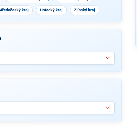
Středočeský kraj
Ústecký kraj
Zlínský kraj
?