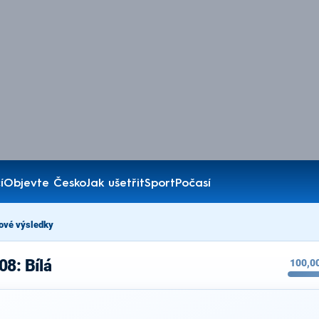
í
Objevte Česko
Jak ušetřit
Sport
Počasí
ové výsledky
08: Bílá
100,0