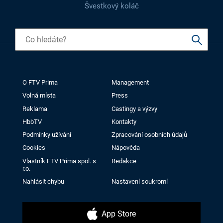
Švestkový koláč
O FTV Prima
Management
Volná místa
Press
Reklama
Castingy a výzvy
HbbTV
Kontakty
Podmínky užívání
Zpracování osobních údajů
Cookies
Nápověda
Vlastník FTV Prima spol. s
Redakce
r.o.
Nahlásit chybu
Nastavení soukromí
App Store