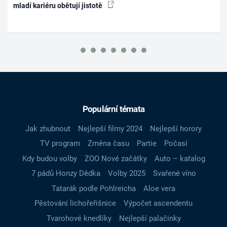
mladí kariéru obětují jistotě
Populární témata
Jak zhubnout
Nejlepší filmy 2024
Nejlepší horory
TV program
Změna času
Partie
Počasí
Kdy budou volby
ZOO Nové začátky
Auto – katalog
7 pádů Honzy Dědka
Volby 2025
Svařené víno
Tatarák podle Pohlreicha
Aloe vera
Pěstování lichořeřišnice
Výpočet ascendentu
Tvarohové knedlíky
Nejlepší palačinky