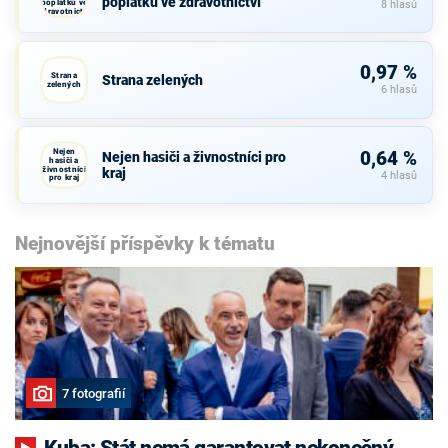
poplatků ve zdravotnictví
poplatků ve
8 hlasů
zdravotnictví
0,97 %
Strana
Strana zelených
zelených
6 hlasů
Nejen
0,64 %
Nejen hasiči a živnostníci pro
hasiči a
živnostníci
kraj
4 hlasů
pro kraj
Nejnovější příspěvky k tématu
7 fotografií
Kuba: Stát nemá garantovat nekonečný