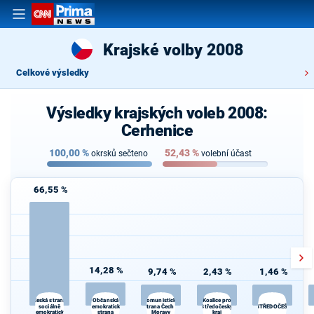
Krajské volby 2008
Celkové výsledky
Výsledky krajských voleb 2008:
Cerhenice
100,00
%
52,43
%
okrsků sečteno
volební účast
66,55 %
14,28 %
9,74 %
2,43 %
1,46 %
Občanská
Koalice pro
Česká strana
Komunistická
sociálně
demokratická
strana Čech a
Středočeský
STŘEDOČEŠI
demokratická
strana
Moravy
kraj