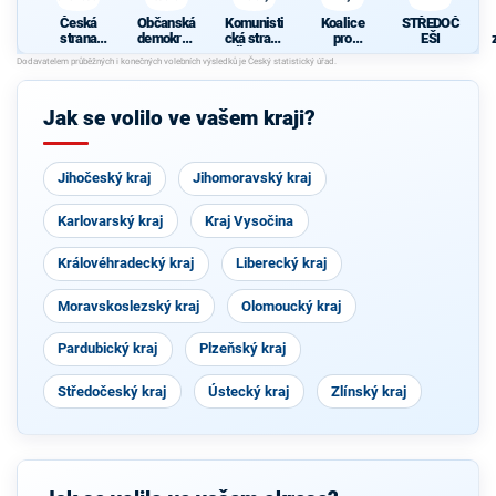
Česká
Občanská
Komunisti
Koalice
STŘEDOČ
strana
demokrati
cká strana
pro
EŠI
sociálně
cká strana
Čech a
Středočes
demokrati
Moravy
ký kraj
cká
Jak se volilo ve vašem kraji?
Jihočeský kraj
Jihomoravský kraj
Karlovarský kraj
Kraj Vysočina
Královéhradecký kraj
Liberecký kraj
Moravskoslezský kraj
Olomoucký kraj
Pardubický kraj
Plzeňský kraj
Středočeský kraj
Ústecký kraj
Zlínský kraj