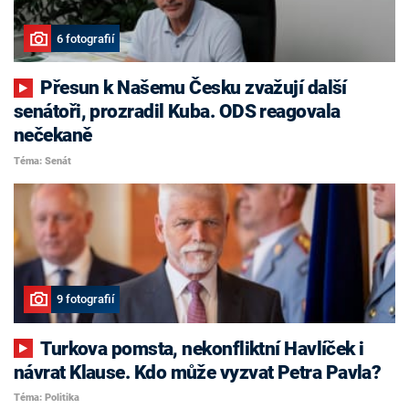
6 fotografií
Přesun k Našemu Česku zvažují další
senátoři, prozradil Kuba. ODS reagovala
nečekaně
Téma: Senát
9 fotografií
Turkova pomsta, nekonfliktní Havlíček i
návrat Klause. Kdo může vyzvat Petra Pavla?
Téma: Politika