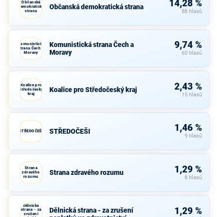
14,28 %
Občanská
Občanská demokratická strana
demokratická
strana
88 hlasů
9,74 %
Komunistická strana Čech a
Komunistická
strana Čech a
Moravy
Moravy
60 hlasů
2,43 %
Koalice pro
Koalice pro Středočeský kraj
Středočeský
kraj
15 hlasů
1,46 %
STŘEDOČEŠI
STŘEDOČEŠI
9 hlasů
1,29 %
Strana
Strana zdravého rozumu
zdravého
rozumu
8 hlasů
Dělnická
1,29 %
Dělnická strana - za zrušení
strana - za
zrušení