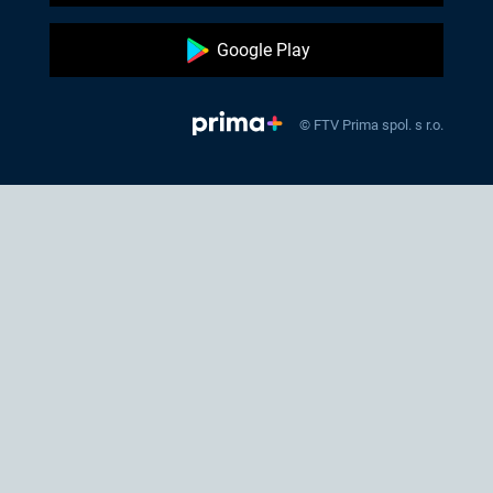
Google Play
© FTV Prima spol. s r.o.