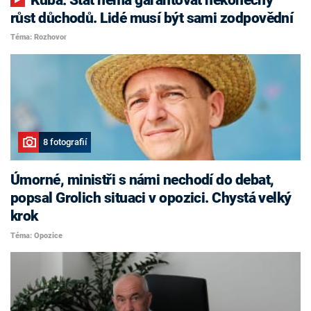
růst důchodů. Lidé musí být sami zodpovědní
Téma: Rozhovor
8 fotografií
Úmorné, ministři s námi nechodí do debat,
popsal Grolich situaci v opozici. Chystá velký
krok
Téma: Opozice