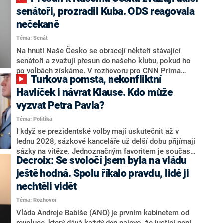
senátoři, prozradil Kuba. ODS reagovala
nečekaně
Téma: Senát
Na hnutí Naše Česko se obracejí někteří stávající
senátoři a zvažují přesun do našeho klubu, pokud ho
po volbách získáme. V rozhovoru pro CNN Prima
Turkova pomsta, nekonfliktní
NEWS to řekl zakladatel hnutí a jihočeský hejtman
Martin Kuba. Konkrétní nebyl, ale získat by takto mohl
Havlíček i návrat Klause. Kdo může
například senátora Zdeňka Hrabu, který je dnes
vyzvat Petra Pavla?
součástí klubu ODS a TOP 09. Hraba to na dotaz
Téma: Politika
redakce nevyloučil. Předseda klubu senátorů ODS
Zdeněk Nytra redakci řekl, že počítá s odchodem
I když se prezidentské volby mají uskutečnit až v
některých senátorů z klubu a že Naše Česko není
lednu 2028, sázkové kanceláře už delší dobu přijímají
nepřítel, ale soupeř.
sázky na vítěze. Jednoznačným favoritem je současná
Decroix: Se svoločí jsem byla na vládu
hlava státu Petr Pavel. Daleko za ním pak bookmakeři
zmiňují dva výrazné politiky ANO, tedy premiéra
ještě hodná. Spolu říkalo pravdu, lidé ji
Andreje Babiše a ministra průmyslu Karla Havlíčka.
nechtěli vidět
Oblíbeným tipem samotných sázkařů je poslanec za
Téma: Rozhovor
Motoristy Filip Turek. Politolog Jan Kubáček nicméně
o případné kandidatuře kohokoliv ze zmíněné trojice
Vláda Andreje Babiše (ANO) je prvním kabinetem od
značně pochybuje. Podle něj současná koalice dosud
revoluce, který dává každý den najevo, že justici není