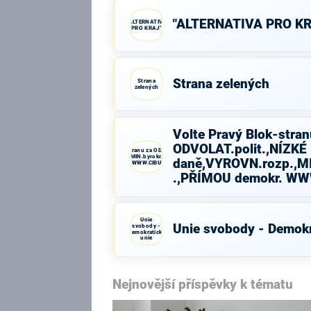
"ALTERNATIVA PRO KR
"ALTERNATIVA
PRO KRAJ"
Strana zelených
Strana
zelených
Volte Pravý Blok-stran
ODVOLAT.polit.,NÍZKÉ
Volte Pravý Blok-stranu za ODVOLAT.polit.,NÍZKÉ
daně,VYROVN.rozp.,MIN.byrokr.,SPRAV.just.,PŘÍMOU
daně,VYROVN.rozp.,MI
demokr. WWW.CIBULKA.NET
.,PŘÍMOU demokr. W
Unie
Unie svobody - Demokr
svobody -
Demokratická
unie
Nejnovější příspěvky k tématu