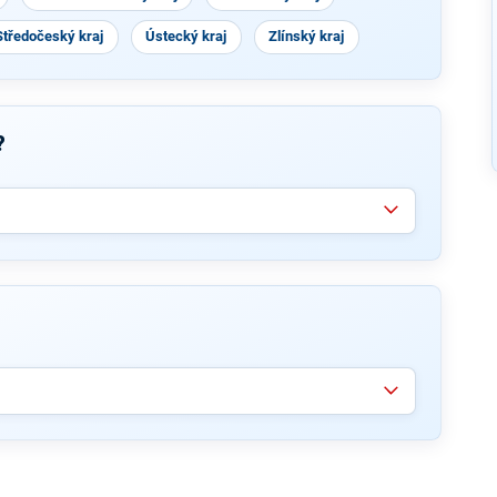
Středočeský kraj
Ústecký kraj
Zlínský kraj
?