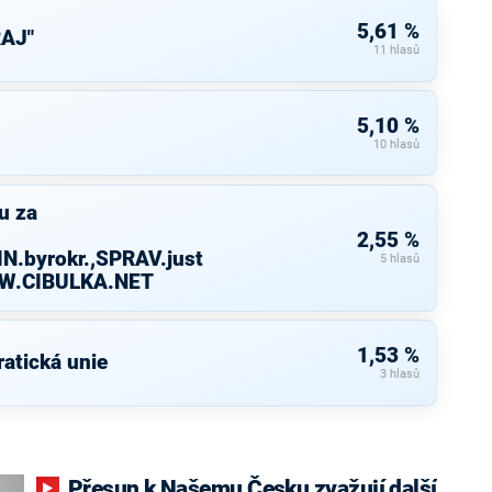
5,61 %
AJ"
11 hlasů
5,10 %
10 hlasů
u za
2,55 %
N.byrokr.,SPRAV.just
5 hlasů
WW.CIBULKA.NET
1,53 %
atická unie
3 hlasů
Přesun k Našemu Česku zvažují další