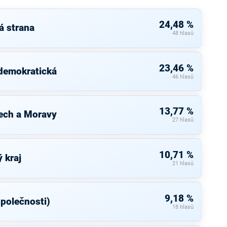
24,48 %
á strana
48 hlasů
23,46 %
 demokratická
46 hlasů
13,77 %
ech a Moravy
27 hlasů
10,71 %
 kraj
21 hlasů
9,18 %
společnosti)
18 hlasů