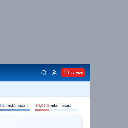
TV živě
0
%
34,09
%
okrsků sečteno
volební účast