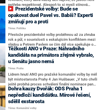
nemá osobu, která by Pavlovi mohla konkurovat.
potřeba respektovat. Alespoň to si myslí stínová
Prezidentské volby: Bude se
ministryně spravedlnosti ODS Eva Decroix. V
rozhovoru pro CNN Prima NEWS si nebrala servítky
opakovat duel Pavel vs. Babiš? Experti
ohledně politického výkonu svého nástupce Jeronýma
zmiňují pro a proti
Tejce (za ANO) či vládní zmocněnkyně pro lidská
Téma: Politika
práva Taťány Malé (ANO). Označením „svoloč“ na
adresu vlády prý byla ještě hodná. Decroix se také
Přestože prezidentské volby proběhnou až za zhruba
vrátila k volební porážce koalice Spolu či promluvila o
rok a půl, v souvislosti s eskalujícím konfliktem mezi
hnutí Naše Česko Martina Kuby.
vládou a Petrem Pavlem se čím dál více spekuluje o
Těžkosti ANO v Praze: Náhradního
tom, koho by do bitvy o Hrad mohla vyslat současná
koalice. Někteří političtí komentátoři znovu vytahují
kandidáta na primátora zřejmě vybralo,
jméno premiéra Andreje Babiše (ANO). Jak moc je
u Senátu jasno nemá
pravděpodobné, že se v prezidentských volbách 2028
Téma: Praha
bude znovu opakovat souboj z roku 2023?
Lídrem hnutí ANO pro pražské komunální volby by měl
být místostarosta Prahy 4 Jan Hušbauer. „V tuto chvíli
ještě probíhá proces schválení finální nominace pana
Dohra kauzy Dvořák: ODS Praha 1
Jana Hušbauera Výborem hnutí ANO,“ uvedl pro
redakci místopředseda pražského ANO Martin
nepředloží kandidátku. Mírové řešení,
Benkovič. O Hušbauerovi se spekulovalo jako o
sdělil exstarosta
náhradníkovi v čele pražské kandidátky poté, co
Téma: Komunální volby
rezignoval po sérii nejasností v majetkových