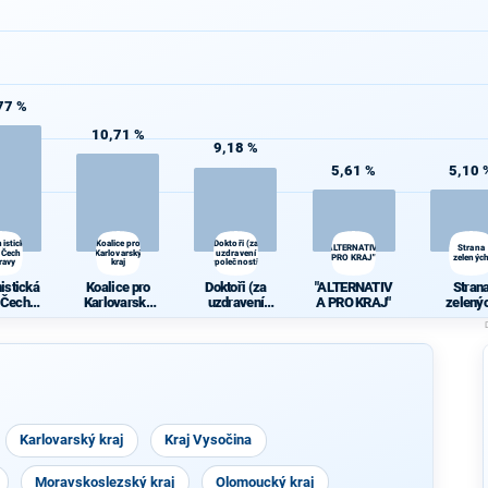
77 %
10,71 %
9,18 %
5,61 %
5,10 
istická
Koalice pro
Doktoři (za
"ALTERNATIVA
Strana
 Čech a
Karlovarský
uzdravení
d
PRO KRAJ"
zelenýc
ravy
kraj
společnosti)
istická
Koalice pro
Doktoři (za
"ALTERNATIV
Stran
 Čech a
Karlovarský
uzdravení
A PRO KRAJ"
zelený
ravy
kraj
společnosti)
Karlovarský kraj
Kraj Vysočina
Moravskoslezský kraj
Olomoucký kraj