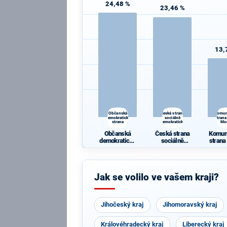
24,48 %
23,46 %
13,
Občanská
Česká strana
Komun
demokratická
sociálně
strana
strana
demokratická
Mo
Občanská
Česká strana
Komun
demokratická
sociálně
strana
strana
demokratická
Mo
Jak se volilo ve vašem kraji?
Jihočeský kraj
Jihomoravský kraj
Královéhradecký kraj
Liberecký kraj