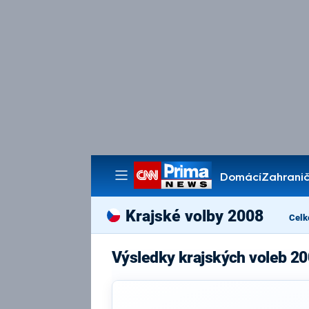
Domácí
Zahranič
Pořady
Krajské volby 2008
Celk
Výsledky krajských voleb 20