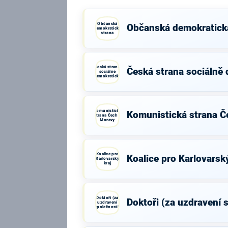
Občanská
Občanská demokratick
demokratická
strana
Česká strana
Česká strana sociálně
sociálně
demokratická
Komunistická
Komunistická strana Č
strana Čech a
Moravy
Koalice pro
Koalice pro Karlovarský
Karlovarský
kraj
Doktoři (za
Doktoři (za uzdravení 
uzdravení
společnosti)