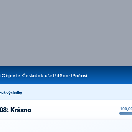
í
Objevte Česko
Jak ušetřit
Sport
Počasí
ové výsledky
08: Krásno
100,0