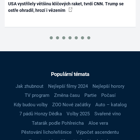
USA vystřílely většinu klíčových raket, tvrdí CNN. Trump se
ostře ohradil, hrozí i vězením
Populární témata
Jak zhubnout
Nejlepší filmy 2024
Nejlepší horory
TV program
Změna času
Partie
Počasí
Kdy budou volby
ZOO Nové začátky
Auto – katalog
7 pádů Honzy Dědka
Volby 2025
Svařené víno
Tatarák podle Pohlreicha
Aloe vera
Pěstování lichořeřišnice
Výpočet ascendentu