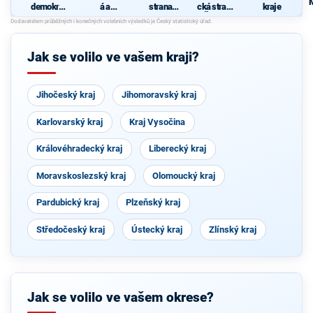
demokrati
á a
strana
cká strana
kraje
cká strana
demokrati
sociálně
Čech a
cká unie -
demokrati
Moravy
Českoslov
cká
enská
Jak se volilo ve vašem kraji?
strana
lidová
Jihočeský kraj
Jihomoravský kraj
Karlovarský kraj
Kraj Vysočina
Královéhradecký kraj
Liberecký kraj
Moravskoslezský kraj
Olomoucký kraj
Pardubický kraj
Plzeňský kraj
Středočeský kraj
Ústecký kraj
Zlínský kraj
Jak se volilo ve vašem okrese?