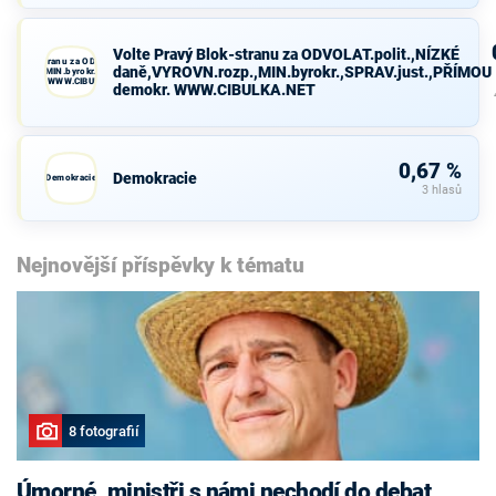
Volte Pravý Blok-stranu za ODVOLAT.polit.,NÍZKÉ
avý Blok-stranu za ODVOLAT.polit.,NÍZKÉ
daně,VYROVN.rozp.,MIN.byrokr.,SPRAV.just.,PŘÍMOU
VN.rozp.,MIN.byrokr.,SPRAV.just.,PŘÍMOU
demokr. WWW.CIBULKA.NET
demokr. WWW.CIBULKA.NET
0,67 %
Demokracie
Demokracie
3 hlasů
Nejnovější příspěvky k tématu
8 fotografií
Úmorné, ministři s námi nechodí do debat,