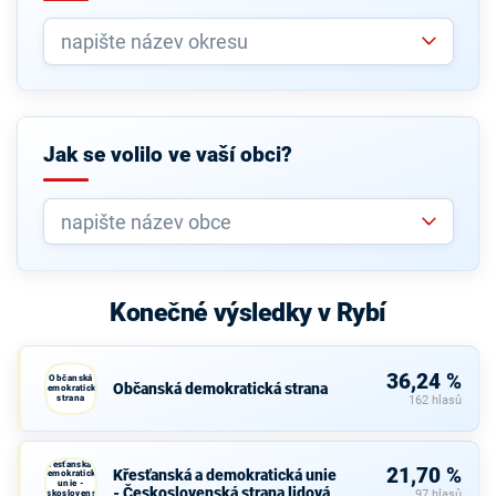
Jak se volilo ve vaší obci?
Konečné výsledky v Rybí
36,24 %
Občanská
Občanská demokratická strana
demokratická
strana
162 hlasů
Křesťanská a
21,70 %
Křesťanská a demokratická unie
demokratická
unie -
- Československá strana lidová
Československá
97 hlasů