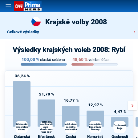
Krajské volby 2008
Celkové výsledky
Výsledky krajských voleb 2008: Rybí
100,00
%
48,60
%
okrsků sečteno
volební účast
36,24 %
21,70 %
16,77 %
12,97 %
4,47 %
Křesťanská a
demokratická
Komunistická
Občanská
Česká strana
Osobnosti
demokratická
unie -
sociálně
strana Čech a
kraje
strana
Československá
demokratická
Moravy
strana lidová
Občanská
Křesťansk
Česká
Komunisti
Osobnosti