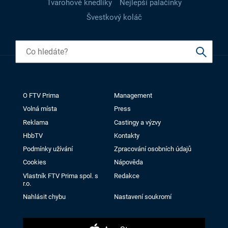
Tvarohové knedlíky
Nejlepší palačinky
Švestkový koláč
O FTV Prima
Management
Volná místa
Press
Reklama
Castingy a výzvy
HbbTV
Kontakty
Podmínky užívání
Zpracování osobních údajů
Cookies
Nápověda
Vlastník FTV Prima spol. s
Redakce
r.o.
Nahlásit chybu
Nastavení soukromí