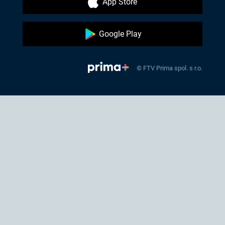
App Store
Google Play
© FTV Prima spol. s r.o.