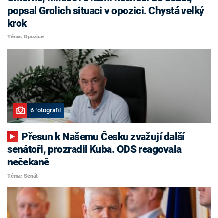
popsal Grolich situaci v opozici. Chystá velký
krok
Téma: Opozice
6 fotografií
Přesun k Našemu Česku zvažují další
senátoři, prozradil Kuba. ODS reagovala
nečekaně
Téma: Senát