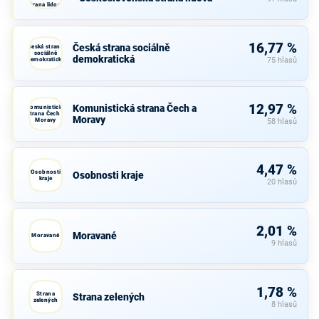
strana lidová
16,77 %
Česká strana sociálně
Česká strana
sociálně
demokratická
demokratická
75 hlasů
12,97 %
Komunistická strana Čech a
Komunistická
strana Čech a
Moravy
Moravy
58 hlasů
4,47 %
Osobnosti
Osobnosti kraje
kraje
20 hlasů
2,01 %
Moravané
Moravané
9 hlasů
1,78 %
Strana
Strana zelených
zelených
8 hlasů