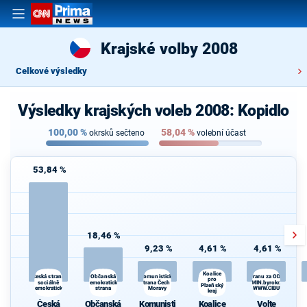
Krajské volby 2008
Celkové výsledky
Výsledky krajských voleb 2008: Kopidlo
100,00
%
58,04
%
okrsků sečteno
volební účast
53,84 %
18,46 %
9,23 %
4,61 %
4,61 %
Koalice
Občanská
Česká strana
Komunistická
Volte Pravý Blok-stranu za ODVOLAT.pol
pro
sociálně
demokratická
strana Čech a
daně,VYROVN.rozp.,MIN.byrokr.,SPRAV.ju
Plzeňský
demokratická
strana
Moravy
demokr. WWW.CIBULKA.NET
kraj
Česká
Občanská
Komunisti
Koalice
Volte