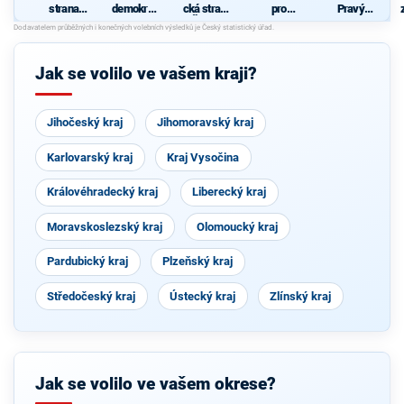
strana
demokrati
cká strana
pro
Pravý
sociálně
cká strana
Čech a
Plzeňský
Blok-
demokrati
Moravy
kraj
stranu za
cká
ODVOLAT.
polit.,NÍZK
Jak se volilo ve vašem kraji?
É
daně,VYR
OVN.rozp.
,MIN.byro
Jihočeský kraj
Jihomoravský kraj
kr.,SPRAV.
just.,PŘÍM
OU
Karlovarský kraj
Kraj Vysočina
demokr.
WWW.CIB
ULKA.NET
Královéhradecký kraj
Liberecký kraj
Moravskoslezský kraj
Olomoucký kraj
Pardubický kraj
Plzeňský kraj
Středočeský kraj
Ústecký kraj
Zlínský kraj
Jak se volilo ve vašem okrese?