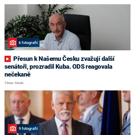
6 fotografií
Přesun k Našemu Česku zvažují další
senátoři, prozradil Kuba. ODS reagovala
nečekaně
Téma: Senát
9 fotografií