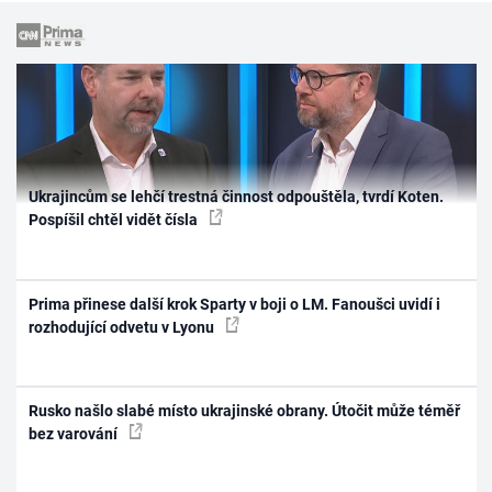
Ukrajincům se lehčí trestná činnost odpouštěla, tvrdí Koten.
Pospíšil chtěl vidět čísla
Prima přinese další krok Sparty v boji o LM. Fanoušci uvidí i
rozhodující odvetu v Lyonu
Rusko našlo slabé místo ukrajinské obrany. Útočit může téměř
bez varování