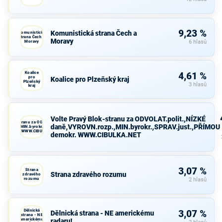
9,23 %
Komunistická strana Čech a
Komunistická
strana Čech a
Moravy
Moravy
6 hlasů
Koalice
4,61 %
pro
Koalice pro Plzeňský kraj
Plzeňský
3 hlasů
kraj
Volte Pravý Blok-stranu za ODVOLAT.polit.,NÍZKÉ
avý Blok-stranu za ODVOLAT.polit.,NÍZKÉ
daně,VYROVN.rozp.,MIN.byrokr.,SPRAV.just.,PŘÍMOU
VN.rozp.,MIN.byrokr.,SPRAV.just.,PŘÍMOU
demokr. WWW.CIBULKA.NET
demokr. WWW.CIBULKA.NET
3,07 %
Strana
Strana zdravého rozumu
zdravého
rozumu
2 hlasů
Dělnická
3,07 %
Dělnická strana - NE americkému
strana - NE
americkému
radaru!