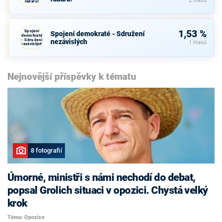
2 hlasů
radaru!
Spojení
1,53 %
Spojení demokraté - Sdružení
demokraté
- Sdružení
nezávislých
1 hlasů
nezávislých
Nejnovější příspěvky k tématu
8 fotografií
Úmorné, ministři s námi nechodí do debat,
popsal Grolich situaci v opozici. Chystá velký
krok
Téma: Opozice