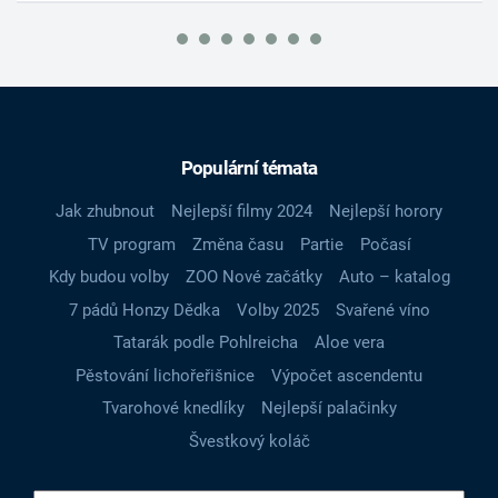
Populární témata
Jak zhubnout
Nejlepší filmy 2024
Nejlepší horory
TV program
Změna času
Partie
Počasí
Kdy budou volby
ZOO Nové začátky
Auto – katalog
7 pádů Honzy Dědka
Volby 2025
Svařené víno
Tatarák podle Pohlreicha
Aloe vera
Pěstování lichořeřišnice
Výpočet ascendentu
Tvarohové knedlíky
Nejlepší palačinky
Švestkový koláč