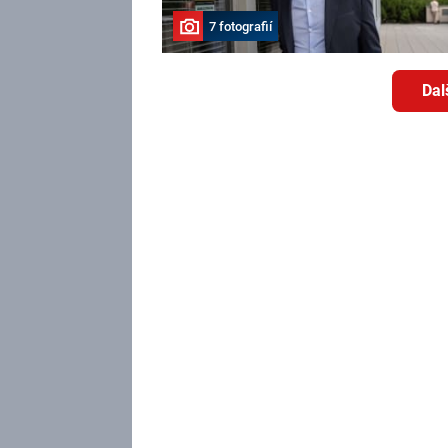
7 fotografií
Dal