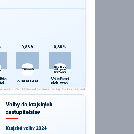
%
0,88 %
0,88 %
Volte Pravý Blok-stranu za ODVOLAT.polit.,NÍZKÉ
STŘEDOČEŠI
daně,VYROVN.rozp.,MIN.byrokr.,SPRAV.just.,PŘÍMOU
ci
demokr. WWW.CIBULKA.NET
iči a
Volte Pravý
STŘEDOČEŠI
íci
Blok-stranu
j
za
ODVOLAT.poli
t.,NÍZKÉ
daně,VYROV
Volby do krajských
N.rozp.,MIN.b
yrokr.,SPRAV.
zastupitelstev
just.,PŘÍMOU
demokr.
WWW.CIBULK
A.NET
Krajské volby 2024