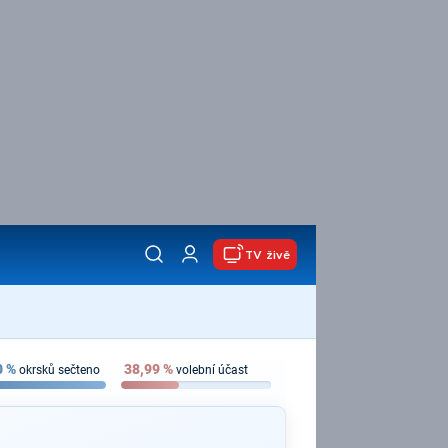
TV živě
0
%
38,99
%
okrsků sečteno
volební účast