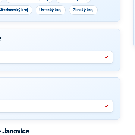
Středočeský kraj
Ústecký kraj
Zlínský kraj
?
 Janovice