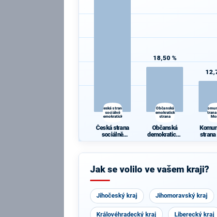
18,50 %
12,
Česká strana
Občanská
Komun
sociálně
demokratická
strana
demokratická
strana
Mo
Česká strana
Občanská
Komun
sociálně
demokratická
strana
demokratická
strana
Mo
Jak se volilo ve vašem kraji?
Jihočeský kraj
Jihomoravský kraj
Královéhradecký kraj
Liberecký kraj