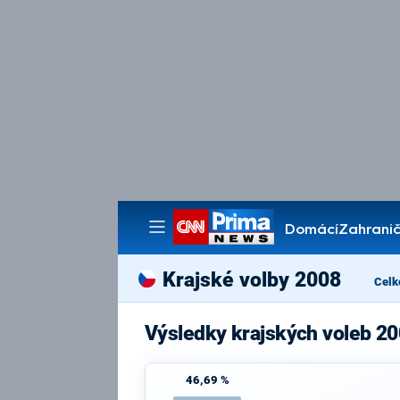
Domácí
Zahranič
Pořady
Krajské volby 2008
Celk
Výsledky krajských voleb 2
46,69 %