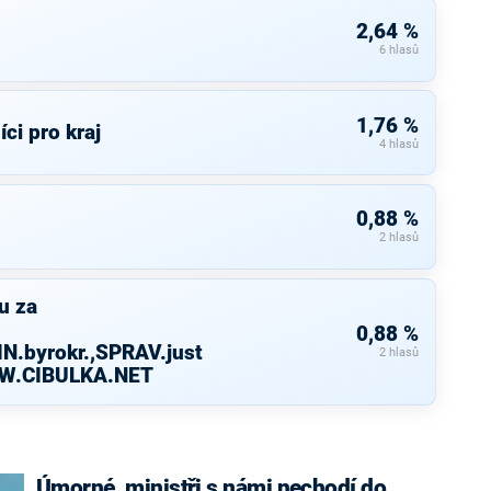
2,64 %
6 hlasů
1,76 %
íci pro kraj
4 hlasů
0,88 %
2 hlasů
u za
0,88 %
N.byrokr.,SPRAV.just
2 hlasů
WW.CIBULKA.NET
Úmorné, ministři s námi nechodí do