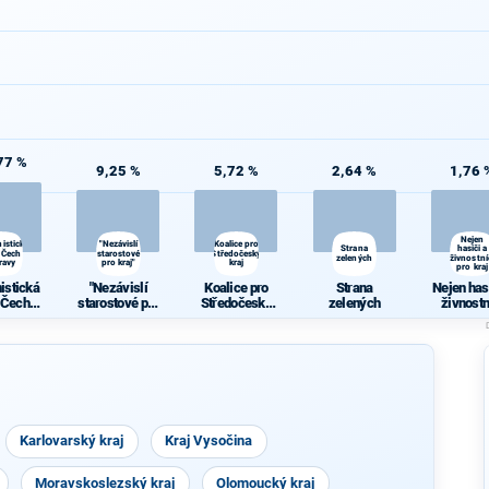
77 %
9,25 %
5,72 %
2,64 %
1,76 
Nejen
istická
"Nezávislí
Koalice pro
Strana
hasiči a
 Čech a
starostové
Středočeský
zelených
živnostní
ravy
pro kraj"
kraj
pro kraj
istická
"Nezávislí
Koalice pro
Strana
Nejen has
 Čech a
starostové pro
Středočeský
zelených
živnostn
ravy
kraj"
kraj
pro kra
Karlovarský kraj
Kraj Vysočina
Moravskoslezský kraj
Olomoucký kraj