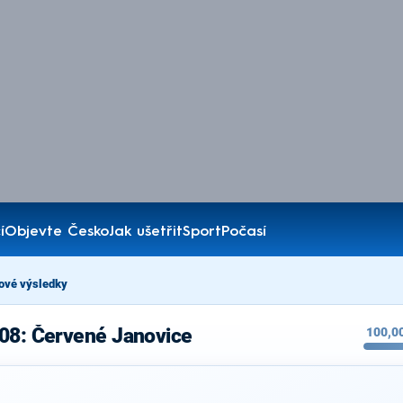
í
Objevte Česko
Jak ušetřit
Sport
Počasí
ové výsledky
008: Červené Janovice
100,0