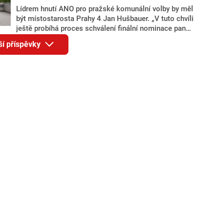
Lídrem hnutí ANO pro pražské komunální volby by měl
být místostarosta Prahy 4 Jan Hušbauer. „V tuto chvíli
ještě probíhá proces schválení finální nominace pana
Jana Hušbauera Výborem hnutí ANO,“ uvedl pro
ší příspěvky
redakci místopředseda pražského ANO Martin
Benkovič. O Hušbauerovi se spekulovalo jako o
náhradníkovi v čele pražské kandidátky poté, co
rezignoval po sérii nejasností v majetkových
přiznáních a pořizování bytů Ondřej Prokop. Zároveň
ale stále není jasné, kdo bude za ANO kandidovat ve
dvou ze tří pražských obvodů do horní komory
parlamentu. ANO má v Praze dlouhodobě horší
výsledky než ve zbytku republiky.