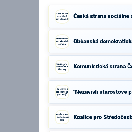
Česká strana
Česká strana sociálně
sociálně
demokratická
Občanská
Občanská demokratick
demokratická
strana
Komunistická
Komunistická strana Č
strana Čech a
Moravy
"Nezávislí
"Nezávislí starostové p
starostové
pro kraj"
Koalice pro
Koalice pro Středočesk
Středočeský
kraj