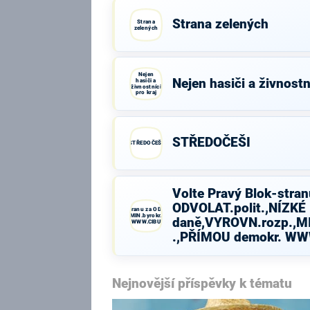
Strana zelených
Strana
zelených
Nejen
Nejen hasiči a živnostn
hasiči a
živnostníci
pro kraj
STŘEDOČEŠI
STŘEDOČEŠI
Volte Pravý Blok-stran
ODVOLAT.polit.,NÍZKÉ
Volte Pravý Blok-stranu za ODVOLAT.polit.,NÍZKÉ
daně,VYROVN.rozp.,MIN.byrokr.,SPRAV.just.,PŘÍMOU
daně,VYROVN.rozp.,MI
demokr. WWW.CIBULKA.NET
.,PŘÍMOU demokr. W
Nejnovější příspěvky k tématu