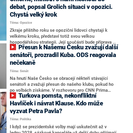
debat, popsal Grolich situaci v opozici.
Chystá velký krok
Téma: Opozice
Zkraje příštího roku se opoziční lidovci chystají k
velkému kroku, představí totiž svou velkou
hospodářskou strategii. Její součástí bude příprava na
Přesun k Našemu Česku zvažují další
stárnutí populace, řekl ve středu na setkání s novináři
nový předseda lidovců Jan Grolich. Ten zároveň v
senátoři, prozradil Kuba. ODS reagovala
senátních volbách kandiduje ve Vyškově. Popsal i
nečekaně
aktivitu opozice, o níž vládní strany nebo političtí
Téma: Senát
komentátoři mluví jako o slabé a v defenzivě. „Je to
úmorná práce upozorňovat na chyby vlády. Ministři s
Na hnutí Naše Česko se obracejí někteří stávající
námi navíc nechodí do debat. Chceme ale ukazovat
senátoři a zvažují přesun do našeho klubu, pokud ho
svoje témata,“ odpověděl Grolich na dotaz CNN Prima
po volbách získáme. V rozhovoru pro CNN Prima
Turkova pomsta, nekonfliktní
NEWS.
NEWS to řekl zakladatel hnutí a jihočeský hejtman
Martin Kuba. Konkrétní nebyl, ale získat by takto mohl
Havlíček i návrat Klause. Kdo může
například senátora Zdeňka Hrabu, který je dnes
vyzvat Petra Pavla?
součástí klubu ODS a TOP 09. Hraba to na dotaz
Téma: Politika
redakce nevyloučil. Předseda klubu senátorů ODS
Zdeněk Nytra redakci řekl, že počítá s odchodem
I když se prezidentské volby mají uskutečnit až v
některých senátorů z klubu a že Naše Česko není
lednu 2028, sázkové kanceláře už delší dobu přijímají