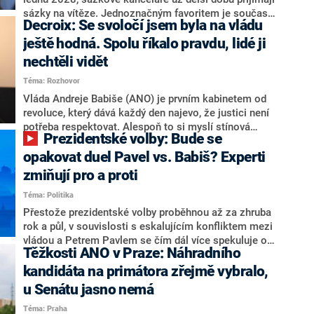
nepřítel, ale soupeř.
sázky na vítěze. Jednoznačným favoritem je současná
Decroix: Se svoločí jsem byla na vládu
hlava státu Petr Pavel. Daleko za ním pak bookmakeři
zmiňují dva výrazné politiky ANO, tedy premiéra
ještě hodná. Spolu říkalo pravdu, lidé ji
Andreje Babiše a ministra průmyslu Karla Havlíčka.
nechtěli vidět
Oblíbeným tipem samotných sázkařů je poslanec za
Téma: Rozhovor
Motoristy Filip Turek. Politolog Jan Kubáček nicméně
o případné kandidatuře kohokoliv ze zmíněné trojice
Vláda Andreje Babiše (ANO) je prvním kabinetem od
značně pochybuje. Podle něj současná koalice dosud
revoluce, který dává každý den najevo, že justici není
nemá osobu, která by Pavlovi mohla konkurovat.
potřeba respektovat. Alespoň to si myslí stínová
Prezidentské volby: Bude se
ministryně spravedlnosti ODS Eva Decroix. V
rozhovoru pro CNN Prima NEWS si nebrala servítky
opakovat duel Pavel vs. Babiš? Experti
ohledně politického výkonu svého nástupce Jeronýma
zmiňují pro a proti
Tejce (za ANO) či vládní zmocněnkyně pro lidská
Téma: Politika
práva Taťány Malé (ANO). Označením „svoloč“ na
adresu vlády prý byla ještě hodná. Decroix se také
Přestože prezidentské volby proběhnou až za zhruba
vrátila k volební porážce koalice Spolu či promluvila o
rok a půl, v souvislosti s eskalujícím konfliktem mezi
hnutí Naše Česko Martina Kuby.
vládou a Petrem Pavlem se čím dál více spekuluje o
Těžkosti ANO v Praze: Náhradního
tom, koho by do bitvy o Hrad mohla vyslat současná
koalice. Někteří političtí komentátoři znovu vytahují
kandidáta na primátora zřejmě vybralo,
jméno premiéra Andreje Babiše (ANO). Jak moc je
u Senátu jasno nemá
pravděpodobné, že se v prezidentských volbách 2028
Téma: Praha
bude znovu opakovat souboj z roku 2023?