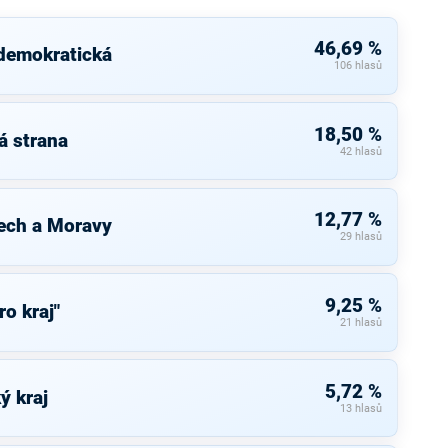
46,69 %
 demokratická
106 hlasů
18,50 %
á strana
42 hlasů
12,77 %
ech a Moravy
29 hlasů
9,25 %
ro kraj"
21 hlasů
5,72 %
ý kraj
13 hlasů