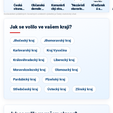
strana lidová
Česká
Občanská
Komunisti
"Nezávislí
Křesťansk
strana
demokrati
cká strana
starostové
á a
sociálně
cká strana
Čech a
pro kraj"
demokrati
demokrati
Moravy
cká unie -
cká
Českoslov
enská
Jak se volilo ve vašem kraji?
strana
lidová
Jihočeský kraj
Jihomoravský kraj
Karlovarský kraj
Kraj Vysočina
Královéhradecký kraj
Liberecký kraj
Moravskoslezský kraj
Olomoucký kraj
Pardubický kraj
Plzeňský kraj
Středočeský kraj
Ústecký kraj
Zlínský kraj