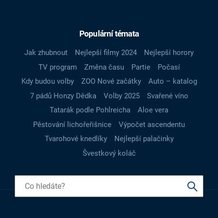
Populární témata
Jak zhubnout
Nejlepší filmy 2024
Nejlepší horory
TV program
Změna času
Partie
Počasí
Kdy budou volby
ZOO Nové začátky
Auto – katalog
7 pádů Honzy Dědka
Volby 2025
Svařené víno
Tatarák podle Pohlreicha
Aloe vera
Pěstování lichořeřišnice
Výpočet ascendentu
Tvarohové knedlíky
Nejlepší palačinky
Švestkový koláč