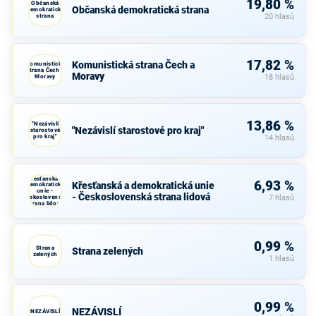
19,80 %
Občanská
Občanská demokratická strana
demokratická
strana
20 hlasů
17,82 %
Komunistická strana Čech a
Komunistická
strana Čech a
Moravy
Moravy
18 hlasů
13,86 %
"Nezávislí
"Nezávislí starostové pro kraj"
starostové
pro kraj"
14 hlasů
Křesťanská a
6,93 %
Křesťanská a demokratická unie
demokratická
unie -
- Československá strana lidová
Československá
7 hlasů
strana lidová
0,99 %
Strana
Strana zelených
zelených
1 hlasů
0,99 %
NEZÁVISLÍ
NEZÁVISLÍ