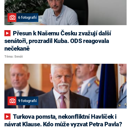
6 fotografií
Přesun k Našemu Česku zvažují další
senátoři, prozradil Kuba. ODS reagovala
nečekaně
Téma: Senát
9 fotografií
Turkova pomsta, nekonfliktní Havlíček i
návrat Klause. Kdo může vyzvat Petra Pavla?