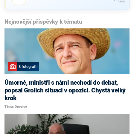
1 hlasů
Nejnovější příspěvky k tématu
8 fotografií
Úmorné, ministři s námi nechodí do debat,
popsal Grolich situaci v opozici. Chystá velký
krok
Téma: Opozice