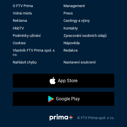
O FTV Prima
Management
Volná místa
Press
Reklama
Castingy a výzvy
HbbTV
Kontakty
Podmínky užívání
Zpracování osobních údajů
Cookies
Nápověda
Vlastník FTV Prima spol. s
Redakce
r.o.
Nahlásit chybu
Nastavení soukromí
App Store
Google Play
© FTV Prima spol. s r.o.