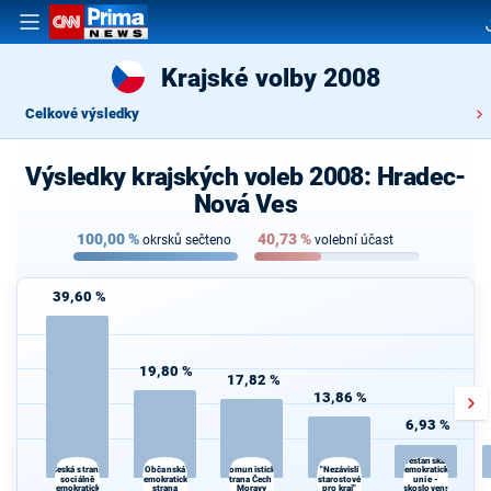
Krajské volby 2008
Celkové výsledky
Výsledky krajských voleb 2008: Hradec-
Nová Ves
100,00
%
40,73
%
okrsků sečteno
volební účast
39,60 %
19,80 %
17,82 %
13,86 %
6,93 %
Křesťanská a
Občanská
"Nezávislí
Česká strana
Komunistická
demokratická
sociálně
demokratická
strana Čech a
starostové
unie -
demokratická
strana
Moravy
pro kraj"
Československá