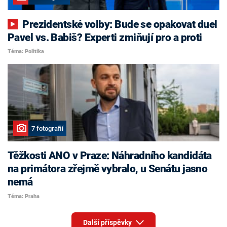
Prezidentské volby: Bude se opakovat duel
Pavel vs. Babiš? Experti zmiňují pro a proti
Téma: Politika
7 fotografií
Těžkosti ANO v Praze: Náhradního kandidáta
na primátora zřejmě vybralo, u Senátu jasno
nemá
Téma: Praha
Další příspěvky