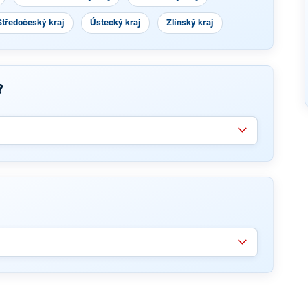
Středočeský kraj
Ústecký kraj
Zlínský kraj
?