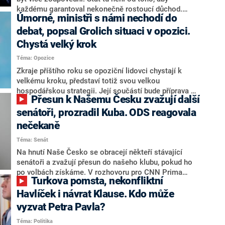
každému garantoval nekonečně rostoucí důchod.
Úmorné, ministři s námi nechodí do
Chybí tu nový systém a my ho představíme,řekl
hejtman Jihočeského kraje a předseda hnutí Naše
debat, popsal Grolich situaci v opozici.
Česko Martin Kuba v rozhovoru pro CNN Prima NEWS.
Chystá velký krok
V čele státu pak podle něj nemůže být člověk, který by
Téma: Opozice
střetem zájmů omezoval čerpání financí a rozvoj,
dodal. Řešení u Andreje Babiše ale hodnotit nechtěl.
Zkraje příštího roku se opoziční lidovci chystají k
velkému kroku, představí totiž svou velkou
hospodářskou strategii. Její součástí bude příprava na
Přesun k Našemu Česku zvažují další
stárnutí populace, řekl ve středu na setkání s novináři
nový předseda lidovců Jan Grolich. Ten zároveň v
senátoři, prozradil Kuba. ODS reagovala
senátních volbách kandiduje ve Vyškově. Popsal i
nečekaně
aktivitu opozice, o níž vládní strany nebo političtí
Téma: Senát
komentátoři mluví jako o slabé a v defenzivě. „Je to
úmorná práce upozorňovat na chyby vlády. Ministři s
Na hnutí Naše Česko se obracejí někteří stávající
námi navíc nechodí do debat. Chceme ale ukazovat
senátoři a zvažují přesun do našeho klubu, pokud ho
svoje témata,“ odpověděl Grolich na dotaz CNN Prima
po volbách získáme. V rozhovoru pro CNN Prima
Turkova pomsta, nekonfliktní
NEWS.
NEWS to řekl zakladatel hnutí a jihočeský hejtman
Martin Kuba. Konkrétní nebyl, ale získat by takto mohl
Havlíček i návrat Klause. Kdo může
například senátora Zdeňka Hrabu, který je dnes
vyzvat Petra Pavla?
součástí klubu ODS a TOP 09. Hraba to na dotaz
Téma: Politika
redakce nevyloučil. Předseda klubu senátorů ODS