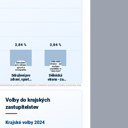
3,84 %
3,84 %
Dělnická
Sdružení
strana - za
pro zdraví,
zrušení
sport a
poplatků ve
prosperitu
zdravotnictví
Sdružení pro
Dělnická
zdraví, sport a
strana - za
prosperitu
zrušení
poplatků ve
zdravotnictví
Volby do krajských
zastupitelstev
Krajské volby 2024