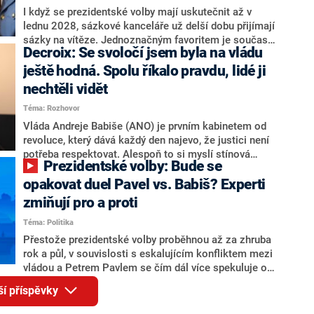
Zdeněk Nytra redakci řekl, že počítá s odchodem
I když se prezidentské volby mají uskutečnit až v
některých senátorů z klubu a že Naše Česko není
lednu 2028, sázkové kanceláře už delší dobu přijímají
nepřítel, ale soupeř.
sázky na vítěze. Jednoznačným favoritem je současná
Decroix: Se svoločí jsem byla na vládu
hlava státu Petr Pavel. Daleko za ním pak bookmakeři
zmiňují dva výrazné politiky ANO, tedy premiéra
ještě hodná. Spolu říkalo pravdu, lidé ji
Andreje Babiše a ministra průmyslu Karla Havlíčka.
nechtěli vidět
Oblíbeným tipem samotných sázkařů je poslanec za
Téma: Rozhovor
Motoristy Filip Turek. Politolog Jan Kubáček nicméně
o případné kandidatuře kohokoliv ze zmíněné trojice
Vláda Andreje Babiše (ANO) je prvním kabinetem od
značně pochybuje. Podle něj současná koalice dosud
revoluce, který dává každý den najevo, že justici není
nemá osobu, která by Pavlovi mohla konkurovat.
potřeba respektovat. Alespoň to si myslí stínová
Prezidentské volby: Bude se
ministryně spravedlnosti ODS Eva Decroix. V
rozhovoru pro CNN Prima NEWS si nebrala servítky
opakovat duel Pavel vs. Babiš? Experti
ohledně politického výkonu svého nástupce Jeronýma
zmiňují pro a proti
Tejce (za ANO) či vládní zmocněnkyně pro lidská
Téma: Politika
práva Taťány Malé (ANO). Označením „svoloč“ na
adresu vlády prý byla ještě hodná. Decroix se také
Přestože prezidentské volby proběhnou až za zhruba
vrátila k volební porážce koalice Spolu či promluvila o
rok a půl, v souvislosti s eskalujícím konfliktem mezi
hnutí Naše Česko Martina Kuby.
vládou a Petrem Pavlem se čím dál více spekuluje o
tom, koho by do bitvy o Hrad mohla vyslat současná
ší příspěvky
koalice. Někteří političtí komentátoři znovu vytahují
jméno premiéra Andreje Babiše (ANO). Jak moc je