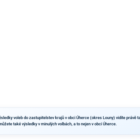
pravděpodobné, že se v prezidentských volbách 2028
bude znovu opakovat souboj z roku 2023?
sledky voleb do zastupitelstev krajů v obci Úherce (okres Louny) vidíte právě ta
 můžete také výsledky v minulých volbách, a to nejen v obci Úherce.