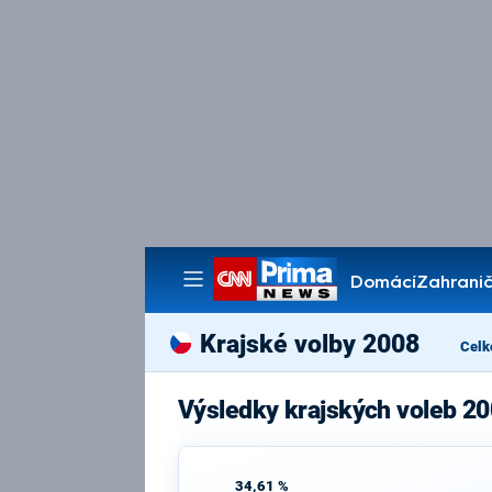
Domácí
Zahranič
Pořady
Krajské volby 2008
Celk
Výsledky krajských voleb 2
34,61 %