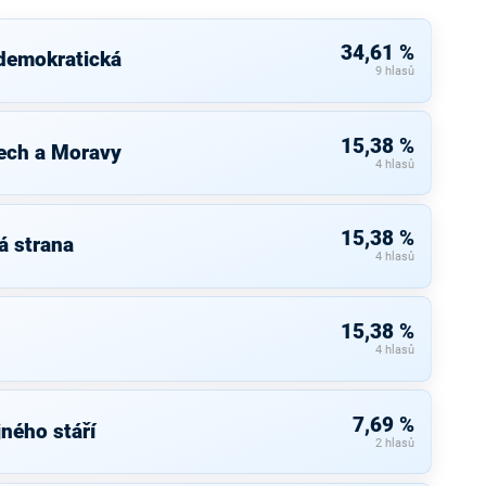
34,61 %
 demokratická
9 hlasů
15,38 %
ech a Moravy
4 hlasů
15,38 %
á strana
4 hlasů
15,38 %
4 hlasů
7,69 %
ného stáří
2 hlasů