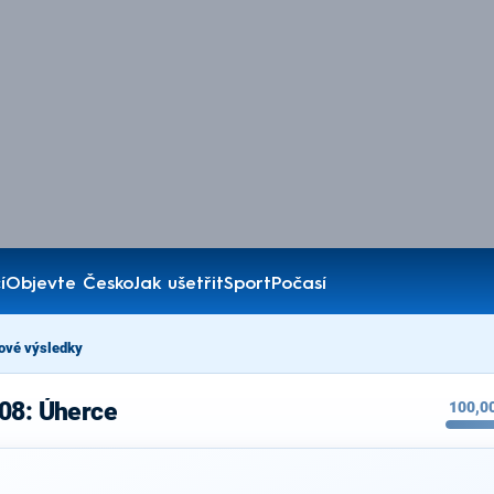
í
Objevte Česko
Jak ušetřit
Sport
Počasí
ové výsledky
008: Úherce
100,0