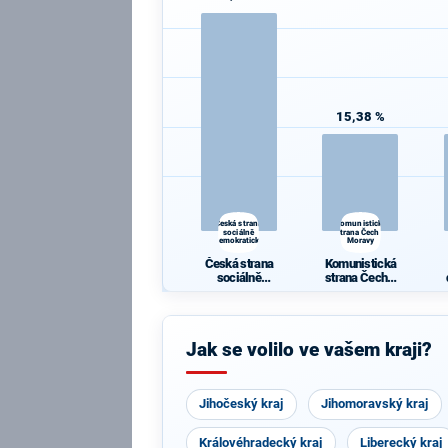
15,38 %
Česká strana
Komunistická
sociálně
strana Čech a
demokratická
Moravy
Česká strana
Komunistická
sociálně
strana Čech a
demokratická
Moravy
Jak se volilo ve vašem kraji?
Jihočeský kraj
Jihomoravský kraj
Královéhradecký kraj
Liberecký kraj