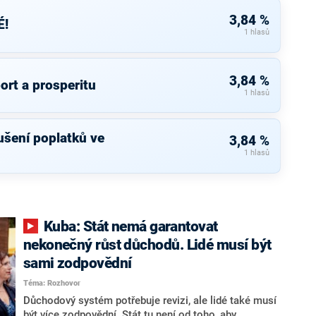
3,84 %
É!
1 hlasů
3,84 %
ort a prosperitu
1 hlasů
rušení poplatků ve
3,84 %
1 hlasů
Kuba: Stát nemá garantovat
nekonečný růst důchodů. Lidé musí být
sami zodpovědní
Téma: Rozhovor
Důchodový systém potřebuje revizi, ale lidé také musí
být více zodpovědní. Stát tu není od toho, aby