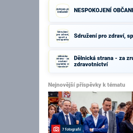
NESPOKOJENÍ OBČAN
NESPOKOJENÍ
OBČANÉ!
Sdružení
Sdružení pro zdraví, sp
pro zdraví,
sport a
prosperitu
Dělnická
Dělnická strana - za z
strana - za
zrušení
zdravotnictví
poplatků ve
zdravotnictví
Nejnovější příspěvky k tématu
7 fotografií