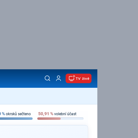
TV živě
0
%
50,91
%
okrsků sečteno
volební účast