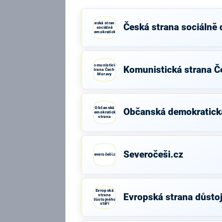
Česká strana
Česká strana sociálně
sociálně
demokratická
Komunistická
Komunistická strana Č
strana Čech a
Moravy
Občanská
Občanská demokratick
demokratická
strana
Severočeši.cz
Severočeši.cz
Evropská
Evropská strana důstoj
strana
důstojného
stáří