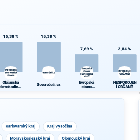
15,38 %
15,38 %
7,69 %
3,84 %
Evropská
Občanská
strana
NESPOKOJENÍ
demokratická
Severočeši.cz
důstojného
OBČANÉ!
strana
stáří
Občanská
Evropská
NESPOKOJEN
Severočeši.cz
demokratická
strana
Í OBČANÉ!
strana
důstojného
stáří
Karlovarský kraj
Kraj Vysočina
Moravskoslezský kraj
Olomoucký kraj