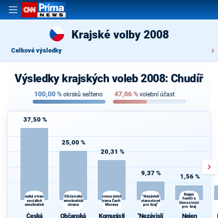
Krajské volby 2008
Celkové výsledky
Výsledky krajských voleb 2008: Chudíř
100,00
%
47,06
%
okrsků sečteno
volební účast
37,50 %
25,00 %
20,31 %
9,37 %
1,56 %
Nejen
Občanská
"Nezávislí
Česká strana
Komunistická
hasiči a
sociálně
demokratická
strana Čech a
starostové
živnostníci
demokratická
strana
Moravy
pro kraj"
pro kraj
z
Česká
Občanská
Komunisti
"Nezávislí
Nejen