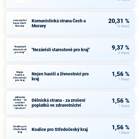
20,31 %
Komunistická strana Čech a
Komunistická
strana Čech a
Moravy
Moravy
13 hlasů
9,37 %
"Nezávislí
"Nezávislí starostové pro kraj"
starostové
pro kraj"
6 hlasů
Nejen
1,56 %
Nejen hasiči a živnostníci pro
hasiči a
živnostníci
kraj
1 hlasů
pro kraj
Dělnická
1,56 %
Dělnická strana - za zrušení
strana - za
zrušení
poplatků ve zdravotnictví
poplatků ve
1 hlasů
zdravotnictví
1,56 %
Koalice pro
Koalice pro Středočeský kraj
Středočeský
kraj
1 hlasů