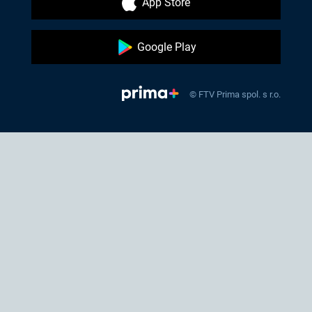
App Store
Google Play
© FTV Prima spol. s r.o.