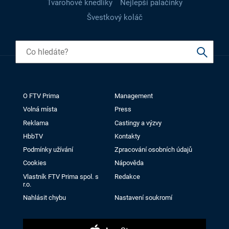
Tvarohové knedlíky
Nejlepší palačinky
Švestkový koláč
O FTV Prima
Management
Volná místa
Press
Reklama
Castingy a výzvy
HbbTV
Kontakty
Podmínky užívání
Zpracování osobních údajů
Cookies
Nápověda
Vlastník FTV Prima spol. s
Redakce
r.o.
Nahlásit chybu
Nastavení soukromí