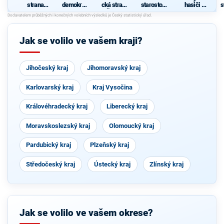
strana
demokrati
cká strana
starostové
hasiči a
s
sociálně
cká strana
Čech a
pro kraj"
živnostníc
demokrati
Moravy
i pro kraj
cká
z
Jak se volilo ve vašem kraji?
Jihočeský kraj
Jihomoravský kraj
Karlovarský kraj
Kraj Vysočina
Královéhradecký kraj
Liberecký kraj
Moravskoslezský kraj
Olomoucký kraj
Pardubický kraj
Plzeňský kraj
Středočeský kraj
Ústecký kraj
Zlínský kraj
Jak se volilo ve vašem okrese?