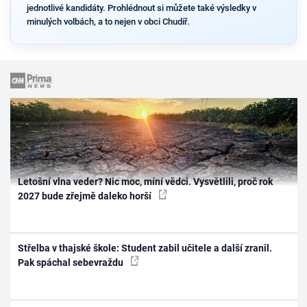
jednotlivé kandidáty. Prohlédnout si můžete také výsledky v
minulých volbách, a to nejen v obci Chudíř.
Letošní vlna veder? Nic moc, míní vědci. Vysvětlili, proč rok
2027 bude zřejmě daleko horší
Střelba v thajské škole: Student zabil učitele a další zranil.
Pak spáchal sebevraždu