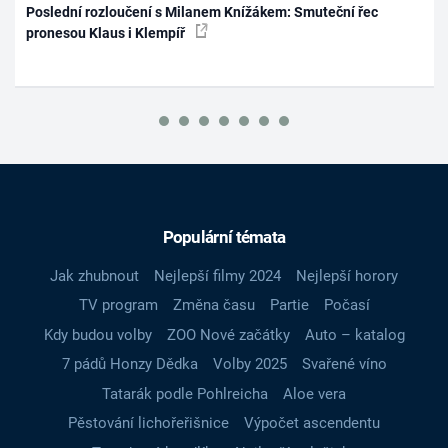
Poslední rozloučení s Milanem Knížákem: Smuteční řec
pronesou Klaus i Klempíř
Populární témata
Jak zhubnout
Nejlepší filmy 2024
Nejlepší horory
TV program
Změna času
Partie
Počasí
Kdy budou volby
ZOO Nové začátky
Auto – katalog
7 pádů Honzy Dědka
Volby 2025
Svařené víno
Tatarák podle Pohlreicha
Aloe vera
Pěstování lichořeřišnice
Výpočet ascendentu