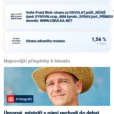
Volte Pravý Blok-stranu za ODVOLAT.polit.,NÍZKÉ
avý Blok-stranu za ODVOLAT.polit.,NÍZKÉ
daně,VYROVN.rozp.,MIN.byrokr.,SPRAV.just.,PŘÍMOU
VN.rozp.,MIN.byrokr.,SPRAV.just.,PŘÍMOU
demokr. WWW.CIBULKA.NET
demokr. WWW.CIBULKA.NET
1,56 %
Strana
Strana zdravého rozumu
zdravého
rozumu
1 hlasů
Nejnovější příspěvky k tématu
8 fotografií
Úmorné, ministři s námi nechodí do debat,