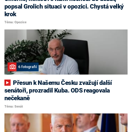
popsal Grolich situaci v opozici. Chystá velký
krok
Téma: Opozice
6 fotografií
Přesun k Našemu Česku zvažují další
senátoři, prozradil Kuba. ODS reagovala
nečekaně
Téma: Senát