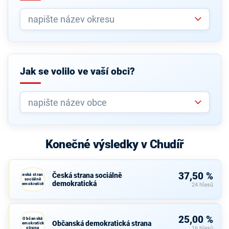
Jak se volilo ve vaší obci?
Konečné výsledky v Chudíř
37,50 %
Česká strana sociálně
Česká strana
sociálně
demokratická
demokratická
24 hlasů
25,00 %
Občanská
Občanská demokratická strana
demokratická
strana
16 hlasů