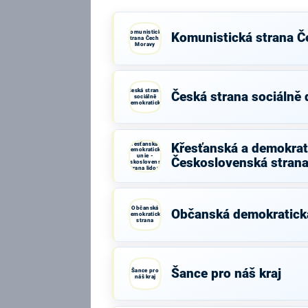
Komunistická
Komunistická strana Č
strana Čech a
Moravy
Česká strana
Česká strana sociálně
sociálně
demokratická
Křesťanská a
Křesťanská a demokrati
demokratická
unie -
Československá strana
Československá
strana lidová
Občanská
Občanská demokratick
demokratická
strana
Šance pro náš kraj
Šance pro
náš kraj