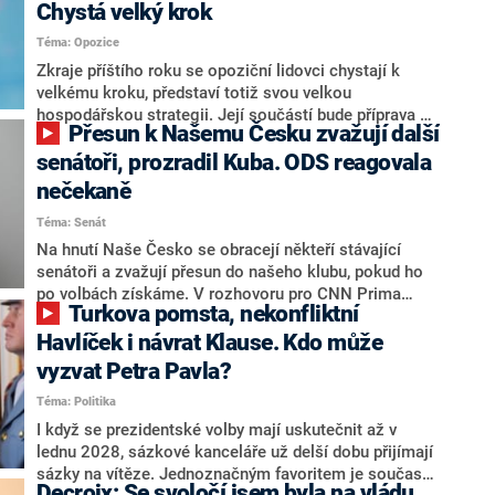
Chystá velký krok
Téma: Opozice
Zkraje příštího roku se opoziční lidovci chystají k
velkému kroku, představí totiž svou velkou
hospodářskou strategii. Její součástí bude příprava na
Přesun k Našemu Česku zvažují další
stárnutí populace, řekl ve středu na setkání s novináři
nový předseda lidovců Jan Grolich. Ten zároveň v
senátoři, prozradil Kuba. ODS reagovala
senátních volbách kandiduje ve Vyškově. Popsal i
nečekaně
aktivitu opozice, o níž vládní strany nebo političtí
Téma: Senát
komentátoři mluví jako o slabé a v defenzivě. „Je to
úmorná práce upozorňovat na chyby vlády. Ministři s
Na hnutí Naše Česko se obracejí někteří stávající
námi navíc nechodí do debat. Chceme ale ukazovat
senátoři a zvažují přesun do našeho klubu, pokud ho
svoje témata,“ odpověděl Grolich na dotaz CNN Prima
po volbách získáme. V rozhovoru pro CNN Prima
Turkova pomsta, nekonfliktní
NEWS.
NEWS to řekl zakladatel hnutí a jihočeský hejtman
Martin Kuba. Konkrétní nebyl, ale získat by takto mohl
Havlíček i návrat Klause. Kdo může
například senátora Zdeňka Hrabu, který je dnes
vyzvat Petra Pavla?
součástí klubu ODS a TOP 09. Hraba to na dotaz
Téma: Politika
redakce nevyloučil. Předseda klubu senátorů ODS
Zdeněk Nytra redakci řekl, že počítá s odchodem
I když se prezidentské volby mají uskutečnit až v
některých senátorů z klubu a že Naše Česko není
lednu 2028, sázkové kanceláře už delší dobu přijímají
nepřítel, ale soupeř.
sázky na vítěze. Jednoznačným favoritem je současná
Decroix: Se svoločí jsem byla na vládu