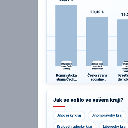
20,40 %
19,
Křesť
Komunistická
Česká strana
demok
strana Čech a
sociálně
un
Moravy
demokratická
Českos
strana
Komunistická
Česká strana
Křesť
strana Čech a
sociálně
demok
Moravy
demokratická
un
Česko
ká s
li
Jak se volilo ve vašem kraji?
Jihočeský kraj
Jihomoravský kraj
Královéhradecký kraj
Liberecký kraj