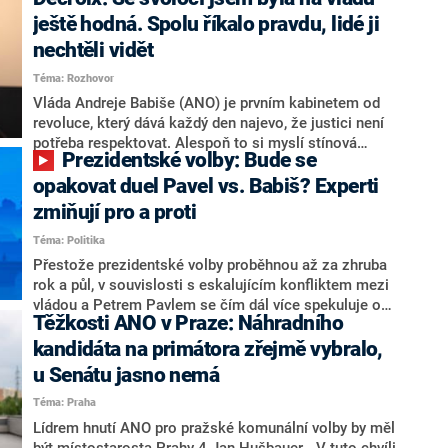
hlava státu Petr Pavel. Daleko za ním pak bookmakeři
zmiňují dva výrazné politiky ANO, tedy premiéra
ještě hodná. Spolu říkalo pravdu, lidé ji
Andreje Babiše a ministra průmyslu Karla Havlíčka.
nechtěli vidět
Oblíbeným tipem samotných sázkařů je poslanec za
Téma: Rozhovor
Motoristy Filip Turek. Politolog Jan Kubáček nicméně
o případné kandidatuře kohokoliv ze zmíněné trojice
Vláda Andreje Babiše (ANO) je prvním kabinetem od
značně pochybuje. Podle něj současná koalice dosud
revoluce, který dává každý den najevo, že justici není
nemá osobu, která by Pavlovi mohla konkurovat.
potřeba respektovat. Alespoň to si myslí stínová
Prezidentské volby: Bude se
ministryně spravedlnosti ODS Eva Decroix. V
rozhovoru pro CNN Prima NEWS si nebrala servítky
opakovat duel Pavel vs. Babiš? Experti
ohledně politického výkonu svého nástupce Jeronýma
zmiňují pro a proti
Tejce (za ANO) či vládní zmocněnkyně pro lidská
Téma: Politika
práva Taťány Malé (ANO). Označením „svoloč“ na
adresu vlády prý byla ještě hodná. Decroix se také
Přestože prezidentské volby proběhnou až za zhruba
vrátila k volební porážce koalice Spolu či promluvila o
rok a půl, v souvislosti s eskalujícím konfliktem mezi
hnutí Naše Česko Martina Kuby.
vládou a Petrem Pavlem se čím dál více spekuluje o
Těžkosti ANO v Praze: Náhradního
tom, koho by do bitvy o Hrad mohla vyslat současná
koalice. Někteří političtí komentátoři znovu vytahují
kandidáta na primátora zřejmě vybralo,
jméno premiéra Andreje Babiše (ANO). Jak moc je
u Senátu jasno nemá
pravděpodobné, že se v prezidentských volbách 2028
Téma: Praha
bude znovu opakovat souboj z roku 2023?
Lídrem hnutí ANO pro pražské komunální volby by měl
být místostarosta Prahy 4 Jan Hušbauer. „V tuto chvíli