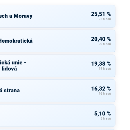
25,51 %
ech a Moravy
25 hlasů
20,40 %
 demokratická
20 hlasů
cká unie -
19,38 %
 lidová
19 hlasů
16,32 %
á strana
16 hlasů
5,10 %
5 hlasů