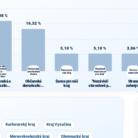
38 %
16,32 %
5,10 %
5,10 %
3,06 
anská a
ratická
Občanská
"Nezávislí
Šance pro
Strana
ie -
demokratická
starostové
náš kraj
zelenýc
lovenská
strana
pro kraj"
 lidová
anská a
Občanská
Šance pro náš
"Nezávislí
Stran
ratická
demokratická
kraj
starostové pro
zelený
ie -
strana
kraj"
slovens
trana
dová
Karlovarský kraj
Kraj Vysočina
Moravskoslezský kraj
Olomoucký kraj