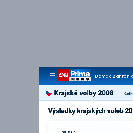
Domácí
Zahranič
Pořady
Krajské volby 2008
Celk
Výsledky krajských voleb 20
25,51 %