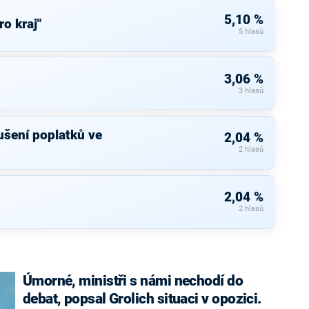
5,10 %
ro kraj"
5 hlasů
3,06 %
3 hlasů
rušení poplatků ve
2,04 %
2 hlasů
2,04 %
2 hlasů
Úmorné, ministři s námi nechodí do
debat, popsal Grolich situaci v opozici.