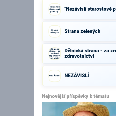
"Nezávislí
"Nezávislí starostové p
starostové
pro kraj"
Strana zelených
Strana
zelených
Dělnická
Dělnická strana - za z
strana - za
zrušení
zdravotnictví
poplatků ve
zdravotnictví
NEZÁVISLÍ
NEZÁVISLÍ
Nejnovější příspěvky k tématu