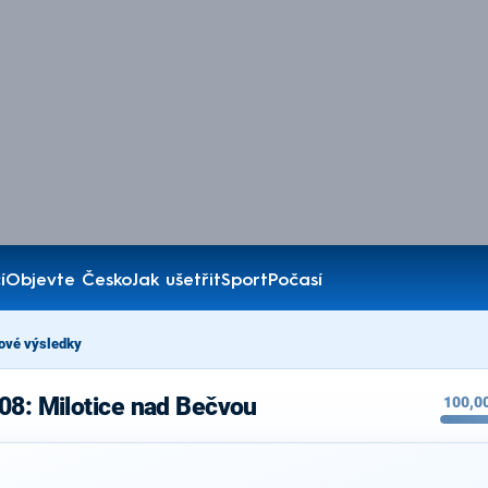
í
Objevte Česko
Jak ušetřit
Sport
Počasí
ové výsledky
08: Milotice nad Bečvou
100,0