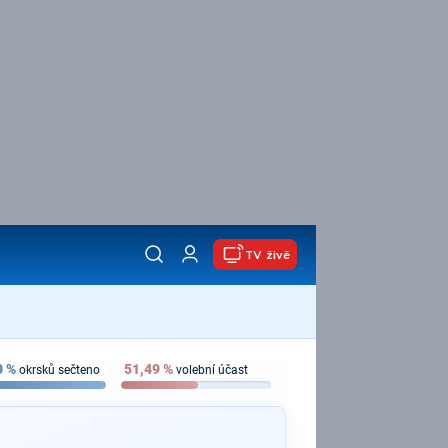
TV živě
0
%
51,49
%
okrsků sečteno
volební účast