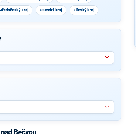
Středočeský kraj
Ústecký kraj
Zlínský kraj
?
e nad Bečvou