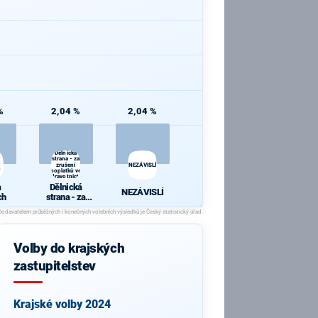
%
2,04 %
2,04 %
Dělnická
strana - za
zrušení
NEZÁVISLÍ
h
poplatků ve
zdravotnictví
a
Dělnická
NEZÁVISLÍ
ch
strana - za
zrušení
poplatků ve
zdravotnictví
Volby do krajských
zastupitelstev
Krajské volby 2024