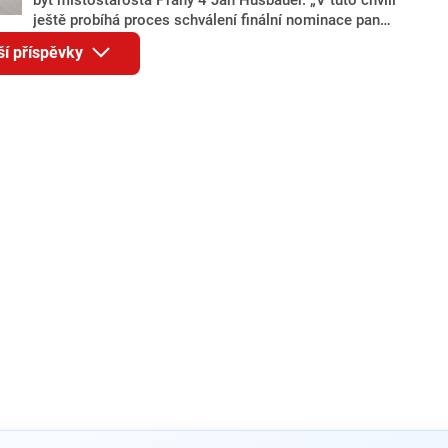
ještě probíhá proces schválení finální nominace pana
Jana Hušbauera Výborem hnutí ANO,“ uvedl pro
ší příspěvky
redakci místopředseda pražského ANO Martin
Benkovič. O Hušbauerovi se spekulovalo jako o
náhradníkovi v čele pražské kandidátky poté, co
rezignoval po sérii nejasností v majetkových
přiznáních a pořizování bytů Ondřej Prokop. Zároveň
ale stále není jasné, kdo bude za ANO kandidovat ve
dvou ze tří pražských obvodů do horní komory
parlamentu. ANO má v Praze dlouhodobě horší
výsledky než ve zbytku republiky.