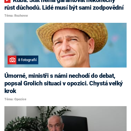
růst důchodů. Lidé musí být sami zodpovědní
Téma: Rozhovor
8 fotografií
Úmorné, ministři s námi nechodí do debat,
popsal Grolich situaci v opozici. Chystá velký
krok
Téma: Opozice