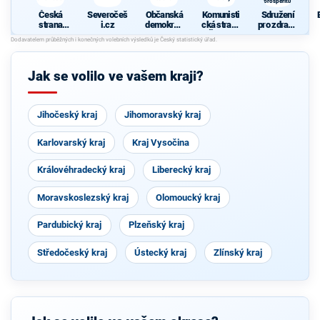
prosperitu
Česká
Severočeš
Občanská
Komunisti
Sdružení
strana
i.cz
demokrati
cká strana
pro zdraví,
sociálně
cká strana
Čech a
sport a
d
demokrati
Moravy
prosperitu
cká
Jak se volilo ve vašem kraji?
Jihočeský kraj
Jihomoravský kraj
Karlovarský kraj
Kraj Vysočina
Královéhradecký kraj
Liberecký kraj
Moravskoslezský kraj
Olomoucký kraj
Pardubický kraj
Plzeňský kraj
Středočeský kraj
Ústecký kraj
Zlínský kraj