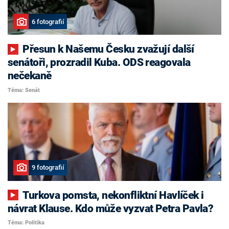
6 fotografií
Přesun k Našemu Česku zvažují další
senátoři, prozradil Kuba. ODS reagovala
nečekaně
Téma: Senát
9 fotografií
Turkova pomsta, nekonfliktní Havlíček i
návrat Klause. Kdo může vyzvat Petra Pavla?
Téma: Politika