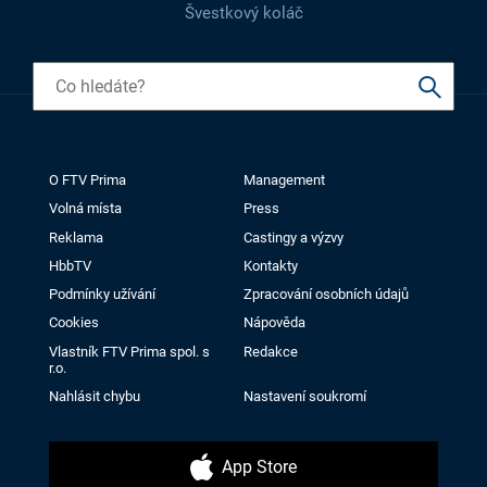
Švestkový koláč
O FTV Prima
Management
Volná místa
Press
Reklama
Castingy a výzvy
HbbTV
Kontakty
Podmínky užívání
Zpracování osobních údajů
Cookies
Nápověda
Vlastník FTV Prima spol. s
Redakce
r.o.
Nahlásit chybu
Nastavení soukromí
App Store