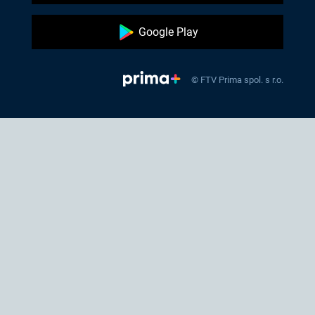
Google Play
© FTV Prima spol. s r.o.