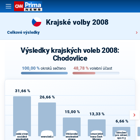
Krajské volby 2008
Celkové výsledky
Výsledky krajských voleb 2008:
Chodovlice
100,00
%
48,78
%
okrsků sečteno
volební účast
31,66 %
26,66 %
15,00 %
13,33 %
6,66 %
Sdružení
Komunistická
Česká strana
Občanská
pro zdraví,
sociálně
Severočeši.cz
demokratická
strana Čech a
sport a
demokratická
strana
Moravy