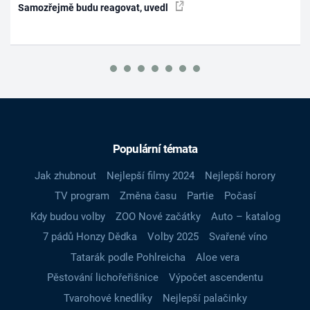
Samozřejmě budu reagovat, uvedl
Populární témata
Jak zhubnout
Nejlepší filmy 2024
Nejlepší horory
TV program
Změna času
Partie
Počasí
Kdy budou volby
ZOO Nové začátky
Auto – katalog
7 pádů Honzy Dědka
Volby 2025
Svařené víno
Tatarák podle Pohlreicha
Aloe vera
Pěstování lichořeřišnice
Výpočet ascendentu
Tvarohové knedlíky
Nejlepší palačinky