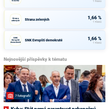
rozumu
1 hlasů
1,66 %
Strana
Strana zelených
zelených
1 hlasů
1,66 %
SNK
SNK Evropští demokraté
Evropští
demokraté
1 hlasů
Nejnovější příspěvky k tématu
7 fotografií
Kuba: Stát nemá garantovat nekonečný