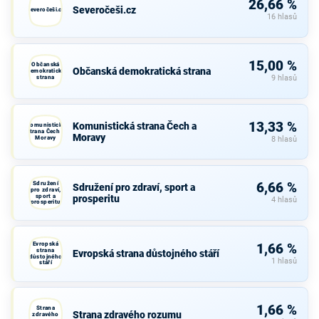
26,66 %
Severočeši.cz
Severočeši.cz
16 hlasů
15,00 %
Občanská
Občanská demokratická strana
demokratická
strana
9 hlasů
13,33 %
Komunistická strana Čech a
Komunistická
strana Čech a
Moravy
Moravy
8 hlasů
Sdružení
6,66 %
Sdružení pro zdraví, sport a
pro zdraví,
sport a
prosperitu
4 hlasů
prosperitu
Evropská
1,66 %
strana
Evropská strana důstojného stáří
důstojného
1 hlasů
stáří
1,66 %
Strana
Strana zdravého rozumu
zdravého