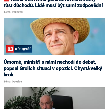
růst důchodů. Lidé musí být sami zodpovědní
Téma: Rozhovor
8 fotografií
Úmorné, ministři s námi nechodí do debat,
popsal Grolich situaci v opozici. Chystá velký
krok
Téma: Opozice