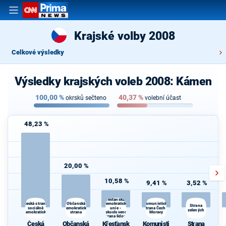
Krajské volby 2008
Celkové výsledky
Výsledky krajských voleb 2008: Kámen
100,00
%
40,37
%
okrsků sečteno
volební účast
48,23 %
20,00 %
10,58 %
9,41 %
3,52 %
Křesťanská a
Občanská
Komunistická
Volte Pravý Blok-s
Česká strana
demokratická
Strana
sociálně
demokratická
unie -
strana Čech a
daně,VYROVN.rozp.,M
zelených
demokratická
strana
Československá
Moravy
demokr
strana lidová
Česká
Občanská
Křesťansk
Komunisti
Strana