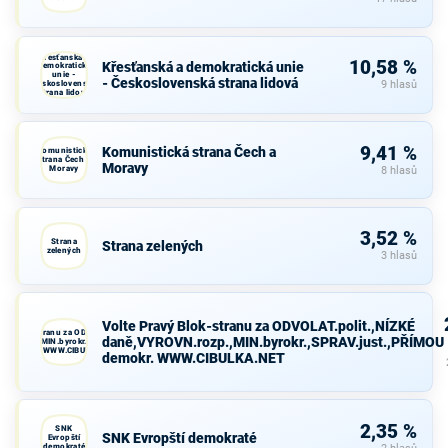
Křesťanská a
10,58 %
Křesťanská a demokratická unie
demokratická
unie -
- Československá strana lidová
Československá
9 hlasů
strana lidová
9,41 %
Komunistická strana Čech a
Komunistická
strana Čech a
Moravy
Moravy
8 hlasů
3,52 %
Strana
Strana zelených
zelených
3 hlasů
Volte Pravý Blok-stranu za ODVOLAT.polit.,NÍZKÉ
avý Blok-stranu za ODVOLAT.polit.,NÍZKÉ
daně,VYROVN.rozp.,MIN.byrokr.,SPRAV.just.,PŘÍMOU
VN.rozp.,MIN.byrokr.,SPRAV.just.,PŘÍMOU
demokr. WWW.CIBULKA.NET
demokr. WWW.CIBULKA.NET
2,35 %
SNK
SNK Evropští demokraté
Evropští
demokraté