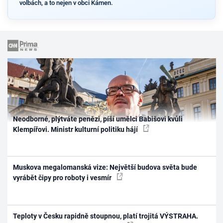
volbách, a to nejen v obci Kámen.
Neodborné, plýtváte penězi, píší umělci Babišovi kvůli
Klempířovi. Ministr kulturní politiku hájí
Muskova megalomanská vize: Největší budova světa bude
vyrábět čipy pro roboty i vesmír
Teploty v Česku rapidně stoupnou, platí trojitá VÝSTRAHA.