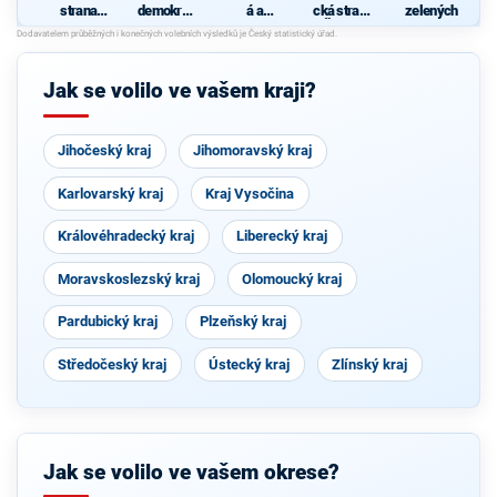
strana
demokrati
á a
cká strana
zelených
sociálně
cká strana
demokrati
Čech a
demokrati
cká unie -
Moravy
cká
Českoslov
O
enská
p
Jak se volilo ve vašem kraji?
strana
lidová
O
Jihočeský kraj
Jihomoravský kraj
k
j
Karlovarský kraj
Kraj Vysočina
U
Královéhradecký kraj
Liberecký kraj
Moravskoslezský kraj
Olomoucký kraj
Pardubický kraj
Plzeňský kraj
Středočeský kraj
Ústecký kraj
Zlínský kraj
Jak se volilo ve vašem okrese?