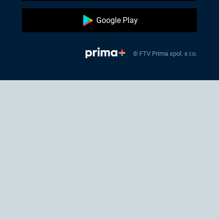
Google Play
© FTV Prima spol. s r.o.