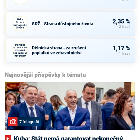
2 hlasů
SDŽ -
2,35 %
Strana
SDŽ - Strana důstojného života
důstojného
2 hlasů
života
Dělnická
1,17 %
Dělnická strana - za zrušení
strana - za
zrušení
poplatků ve zdravotnictví
poplatků ve
1 hlasů
zdravotnictví
Nejnovější příspěvky k tématu
7 fotografií
Kuba: Stát nemá garantovat nekonečný