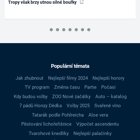
Tropy však brzy utnou silné bouřky
Populární témata
Jak zhubnout
Nejlepší filmy 2024
Nejlepší horory
TV program
Změna času
Partie
Počasí
Kdy budou volby
ZOO Nové začátky
Auto – katalog
7 pádů Honzy Dědka
Volby 2025
Svařené víno
Tatarák podle Pohlreicha
Aloe vera
Pěstování lichořeřišnice
Výpočet ascendentu
Tvarohové knedlíky
Nejlepší palačinky