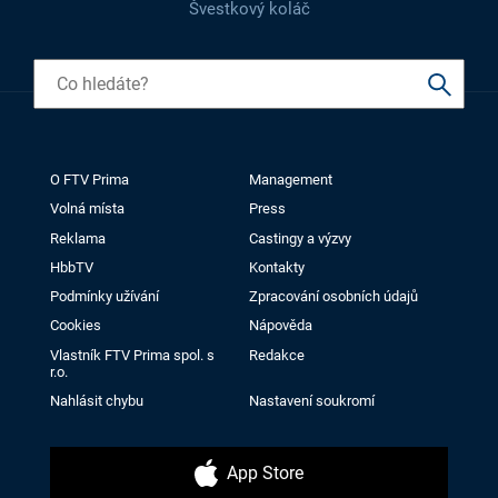
Švestkový koláč
O FTV Prima
Management
Volná místa
Press
Reklama
Castingy a výzvy
HbbTV
Kontakty
Podmínky užívání
Zpracování osobních údajů
Cookies
Nápověda
Vlastník FTV Prima spol. s
Redakce
r.o.
Nahlásit chybu
Nastavení soukromí
App Store