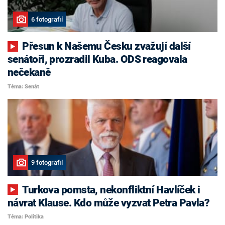
6 fotografií
Přesun k Našemu Česku zvažují další
senátoři, prozradil Kuba. ODS reagovala
nečekaně
Téma: Senát
9 fotografií
Turkova pomsta, nekonfliktní Havlíček i
návrat Klause. Kdo může vyzvat Petra Pavla?
Téma: Politika