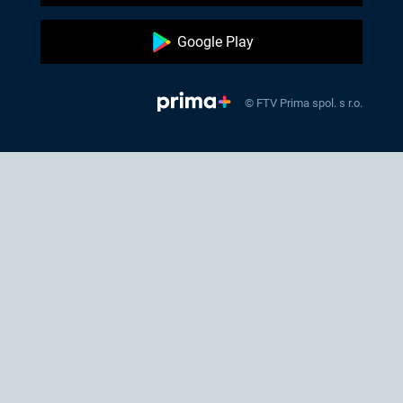
Google Play
© FTV Prima spol. s r.o.