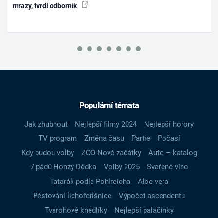
mrazy, tvrdí odborník
Populární témata
Jak zhubnout
Nejlepší filmy 2024
Nejlepší horory
TV program
Změna času
Partie
Počasí
Kdy budou volby
ZOO Nové začátky
Auto – katalog
7 pádů Honzy Dědka
Volby 2025
Svařené víno
Tatarák podle Pohlreicha
Aloe vera
Pěstování lichořeřišnice
Výpočet ascendentu
Tvarohové knedlíky
Nejlepší palačinky