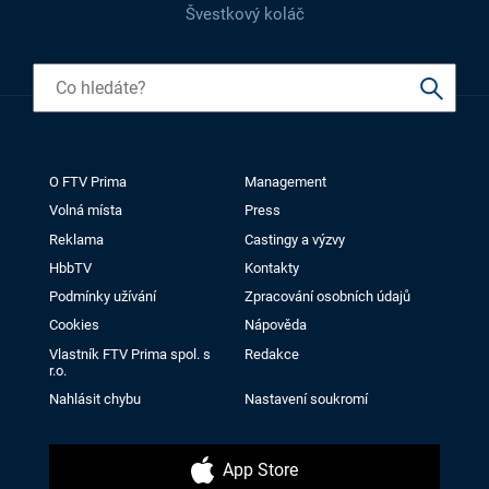
Švestkový koláč
O FTV Prima
Management
Volná místa
Press
Reklama
Castingy a výzvy
HbbTV
Kontakty
Podmínky užívání
Zpracování osobních údajů
Cookies
Nápověda
Vlastník FTV Prima spol. s
Redakce
r.o.
Nahlásit chybu
Nastavení soukromí
App Store