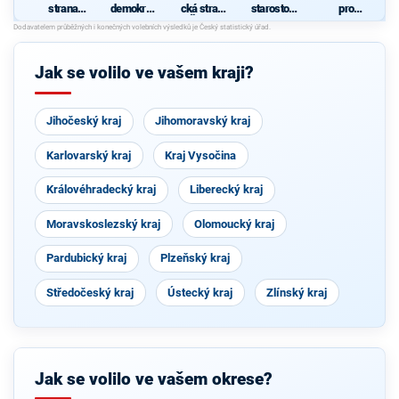
strana
demokrati
cká strana
starostové
pro
sociálně
cká strana
Čech a
pro kraj"
Středočes
demokrati
Moravy
ký kraj
cká
Jak se volilo ve vašem kraji?
Jihočeský kraj
Jihomoravský kraj
Karlovarský kraj
Kraj Vysočina
Královéhradecký kraj
Liberecký kraj
Moravskoslezský kraj
Olomoucký kraj
Pardubický kraj
Plzeňský kraj
Středočeský kraj
Ústecký kraj
Zlínský kraj
Jak se volilo ve vašem okrese?