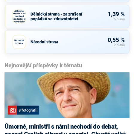
Dělnická
1,39 %
Dělnická strana - za zrušení
strana - za
zrušení
poplatků ve zdravotnictví
poplatků ve
5 hlasů
zdravotnictví
0,55 %
Národní
Národní strana
strana
2 hlasů
Nejnovější příspěvky k tématu
8 fotografií
Úmorné, ministři s námi nechodí do debat,