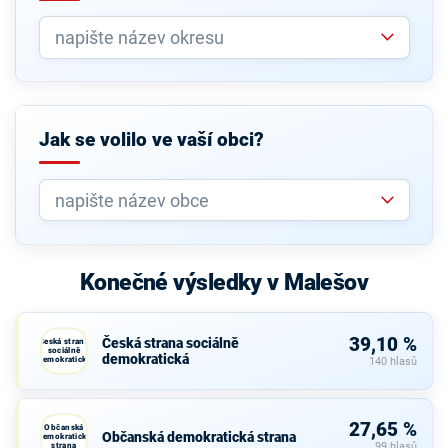
Jak se volilo ve vaší obci?
Konečné výsledky v Malešov
39,10 %
Česká strana sociálně
Česká strana
sociálně
demokratická
demokratická
140 hlasů
27,65 %
Občanská
Občanská demokratická strana
demokratická
strana
99 hlasů