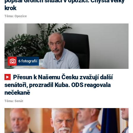
popsal Grolich situaci v opozici. Chystá velký
krok
Téma: Opozice
6 fotografií
Přesun k Našemu Česku zvažují další
senátoři, prozradil Kuba. ODS reagovala
nečekaně
Téma: Senát