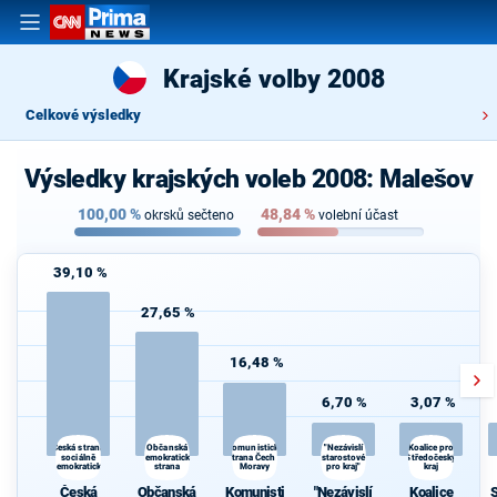
Krajské volby 2008
Celkové výsledky
Výsledky krajských voleb 2008: Malešov
100,00
%
48,84
%
okrsků sečteno
volební účast
39,10 %
27,65 %
16,48 %
6,70 %
3,07 %
Občanská
"Nezávislí
Česká strana
Komunistická
Koalice pro
sociálně
demokratická
strana Čech a
starostové
Středočeský
demokratická
strana
Moravy
pro kraj"
kraj
Česká
Občanská
Komunisti
"Nezávislí
Koalice