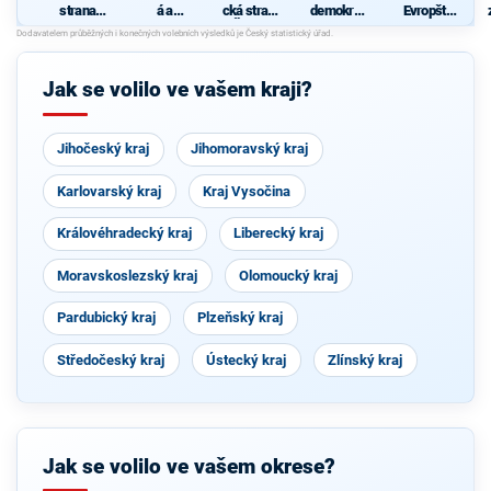
strana
á a
cká strana
demokrati
Evropští
sociálně
demokrati
Čech a
cká strana
demokraté
demokrati
cká unie -
Moravy
cká
Českoslov
enská
Jak se volilo ve vašem kraji?
strana
lidová
Jihočeský kraj
Jihomoravský kraj
Karlovarský kraj
Kraj Vysočina
Královéhradecký kraj
Liberecký kraj
Moravskoslezský kraj
Olomoucký kraj
Pardubický kraj
Plzeňský kraj
Středočeský kraj
Ústecký kraj
Zlínský kraj
Jak se volilo ve vašem okrese?