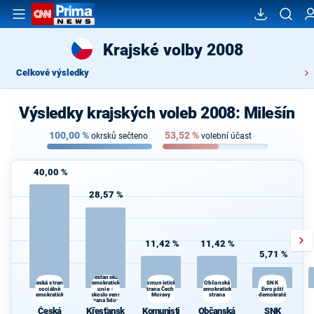
Krajské volby 2008
Celkové výsledky
Výsledky krajských voleb 2008: Milešín
100,00
%
53,52
%
okrsků sečteno
volební účast
40,00 %
28,57 %
11,42 %
11,42 %
5,71 %
Křesťanská a
demokratická
Občanská
Česká strana
Komunistická
SNK
sociálně
unie -
strana Čech a
demokratická
Evropští
demokratická
Československá
Moravy
strana
demokraté
strana lidová
Česká
Křesťansk
Komunisti
Občanská
SNK