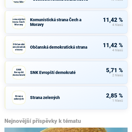
strana lidová
11,42 %
Komunistická strana Čech a
Komunistická
strana Čech a
Moravy
Moravy
4 hlasů
11,42 %
Občanská
Občanská demokratická strana
demokratická
strana
4 hlasů
5,71 %
SNK
SNK Evropští demokraté
Evropští
demokraté
2 hlasů
2,85 %
Strana
Strana zelených
zelených
1 hlasů
Nejnovější příspěvky k tématu