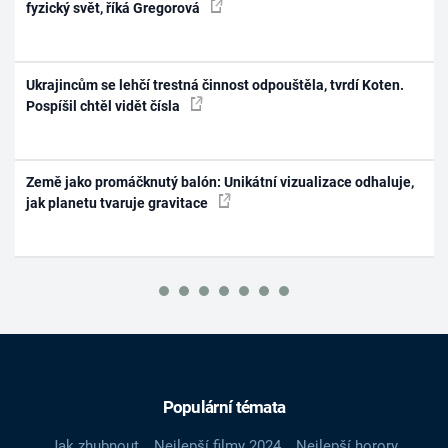
fyzický svět, říká Gregorová
Ukrajincům se lehčí trestná činnost odpouštěla, tvrdí Koten.
Pospíšil chtěl vidět čísla
Země jako promáčknutý balón: Unikátní vizualizace odhaluje,
jak planetu tvaruje gravitace
Populární témata
Jak zhubnout
Nejlepší filmy 2024
Nejlepší horory