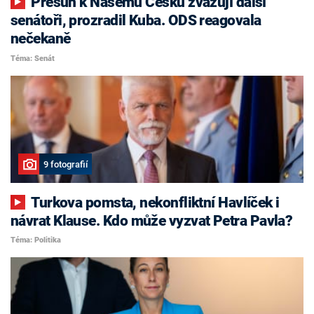
Přesun k Našemu Česku zvažují další
senátoři, prozradil Kuba. ODS reagovala
nečekaně
Téma: Senát
9 fotografií
Turkova pomsta, nekonfliktní Havlíček i
návrat Klause. Kdo může vyzvat Petra Pavla?
Téma: Politika