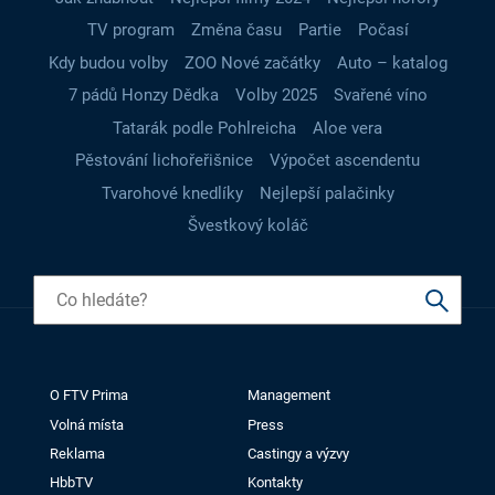
TV program
Změna času
Partie
Počasí
Kdy budou volby
ZOO Nové začátky
Auto – katalog
7 pádů Honzy Dědka
Volby 2025
Svařené víno
Tatarák podle Pohlreicha
Aloe vera
Pěstování lichořeřišnice
Výpočet ascendentu
Tvarohové knedlíky
Nejlepší palačinky
Švestkový koláč
O FTV Prima
Management
Volná místa
Press
Reklama
Castingy a výzvy
HbbTV
Kontakty