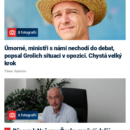
8 fotografií
Úmorné, ministři s námi nechodí do debat,
popsal Grolich situaci v opozici. Chystá velký
krok
Téma: Opozice
6 fotografií