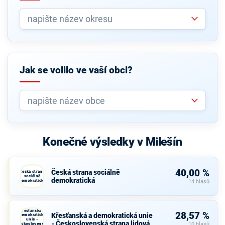
Jak se volilo ve vaší obci?
Konečné výsledky v Milešín
40,00 %
Česká strana sociálně
Česká strana
sociálně
demokratická
demokratická
14 hlasů
Křesťanská a
28,57 %
Křesťanská a demokratická unie
demokratická
unie -
- Československá strana lidová
Československá
10 hlasů