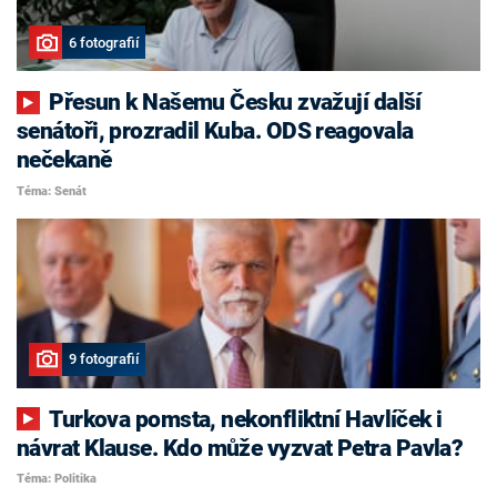
6 fotografií
Přesun k Našemu Česku zvažují další
senátoři, prozradil Kuba. ODS reagovala
nečekaně
Téma: Senát
9 fotografií
Turkova pomsta, nekonfliktní Havlíček i
návrat Klause. Kdo může vyzvat Petra Pavla?
Téma: Politika