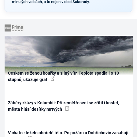
minulých volbách, a to nejen v obci Sukorady.
Českem se ženou bouřky a silný vítr. Teplota spadla i o 10
stupňů, ukazuje graf
Záběry zkázy v Kolumbii: Při zemětřesení se zřítil i kostel,
města hlásí desítky mrtvých
V chatce leželo ohořelé tělo. Po požáru u Dobřichovic zasahují