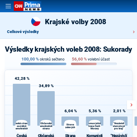
Krajské volby 2008
Celkové výsledky
Výsledky krajských voleb 2008: Sukorady
100,00
%
56,60
%
okrsků sečteno
volební účast
42,28 %
34,89 %
6,04 %
5,36 %
2,01 %
Občanská
Komunistická
Česká strana
"Nezávislí
Strana
sociálně
demokratická
strana Čech a
starostové
zelených
demokratická
strana
Moravy
pro kraj"
Česká
Občanská
Strana
Komunisti
"Nezávislí