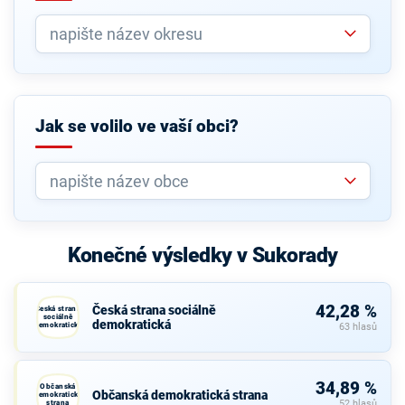
Jak se volilo ve vaší obci?
Konečné výsledky v Sukorady
42,28 %
Česká strana sociálně
Česká strana
sociálně
demokratická
demokratická
63 hlasů
34,89 %
Občanská
Občanská demokratická strana
demokratická
strana
52 hlasů