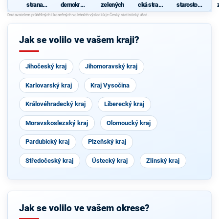
strana
demokrati
zelených
cká strana
starostové
sociálně
cká strana
Čech a
pro kraj"
demokrati
Moravy
cká
Jak se volilo ve vašem kraji?
Jihočeský kraj
Jihomoravský kraj
Karlovarský kraj
Kraj Vysočina
Královéhradecký kraj
Liberecký kraj
Moravskoslezský kraj
Olomoucký kraj
Pardubický kraj
Plzeňský kraj
Středočeský kraj
Ústecký kraj
Zlínský kraj
Jak se volilo ve vašem okrese?