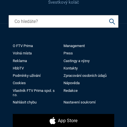
Švestkový koláč
O FTV Prima
Management
Volná místa
Press
Reklama
Castingy a výzvy
HbbTV
Kontakty
Podmínky užívání
Zpracování osobních údajů
Cookies
Nápověda
Vlastník FTV Prima spol. s
Redakce
r.o.
Nahlásit chybu
Nastavení soukromí
App Store