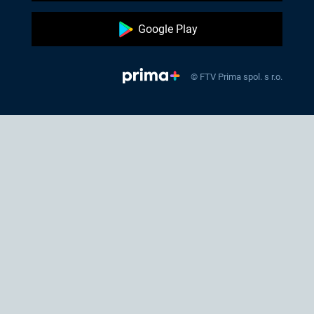
Google Play
© FTV Prima spol. s r.o.