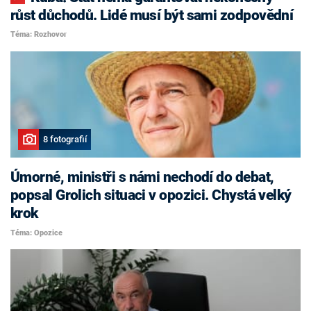
růst důchodů. Lidé musí být sami zodpovědní
Téma: Rozhovor
8 fotografií
Úmorné, ministři s námi nechodí do debat,
popsal Grolich situaci v opozici. Chystá velký
krok
Téma: Opozice