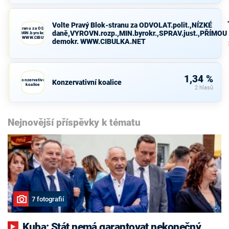
Volte Pravý Blok-stranu za ODVOLAT.polit.,NÍZKÉ
avý Blok-stranu za ODVOLAT.polit.,NÍZKÉ
daně,VYROVN.rozp.,MIN.byrokr.,SPRAV.just.,PŘÍMOU
VN.rozp.,MIN.byrokr.,SPRAV.just.,PŘÍMOU
demokr. WWW.CIBULKA.NET
demokr. WWW.CIBULKA.NET
1,34 %
Konzervativní
Konzervativní koalice
koalice
2 hlasů
Nejnovější příspěvky k tématu
7 fotografií
Kuba: Stát nemá garantovat nekonečný