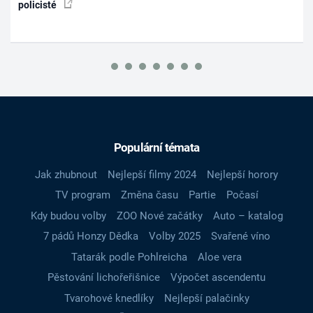
policisté
Populární témata
Jak zhubnout
Nejlepší filmy 2024
Nejlepší horory
TV program
Změna času
Partie
Počasí
Kdy budou volby
ZOO Nové začátky
Auto – katalog
7 pádů Honzy Dědka
Volby 2025
Svařené víno
Tatarák podle Pohlreicha
Aloe vera
Pěstování lichořeřišnice
Výpočet ascendentu
Tvarohové knedlíky
Nejlepší palačinky