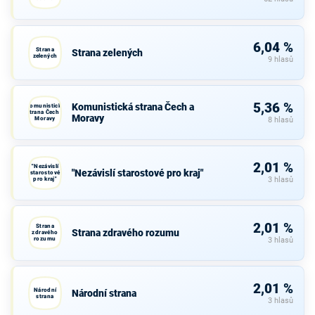
6,04 %
Strana
Strana zelených
zelených
9 hlasů
5,36 %
Komunistická strana Čech a
Komunistická
strana Čech a
Moravy
Moravy
8 hlasů
2,01 %
"Nezávislí
"Nezávislí starostové pro kraj"
starostové
pro kraj"
3 hlasů
2,01 %
Strana
Strana zdravého rozumu
zdravého
rozumu
3 hlasů
2,01 %
Národní
Národní strana
strana
3 hlasů