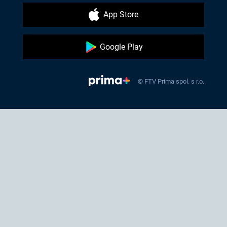
App Store
Google Play
© FTV Prima spol. s r.o.