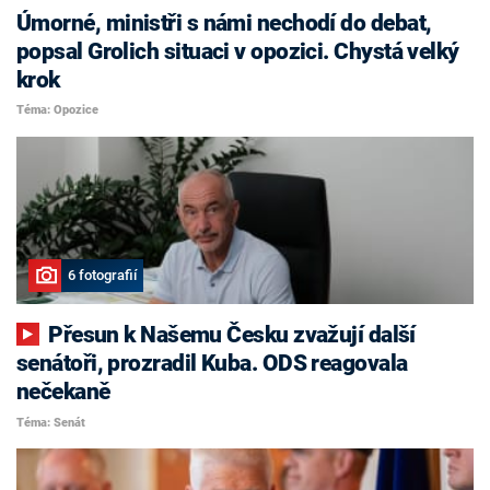
Úmorné, ministři s námi nechodí do debat,
popsal Grolich situaci v opozici. Chystá velký
krok
Téma: Opozice
6 fotografií
Přesun k Našemu Česku zvažují další
senátoři, prozradil Kuba. ODS reagovala
nečekaně
Téma: Senát