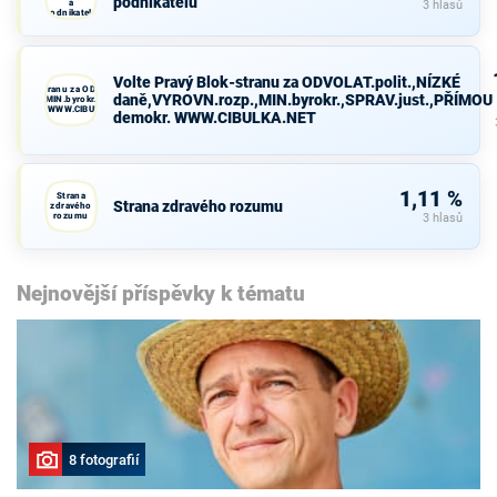
podnikatelů
a
3 hlasů
podnikatelů
Volte Pravý Blok-stranu za ODVOLAT.polit.,NÍZKÉ
avý Blok-stranu za ODVOLAT.polit.,NÍZKÉ
daně,VYROVN.rozp.,MIN.byrokr.,SPRAV.just.,PŘÍMOU
VN.rozp.,MIN.byrokr.,SPRAV.just.,PŘÍMOU
demokr. WWW.CIBULKA.NET
demokr. WWW.CIBULKA.NET
1,11 %
Strana
Strana zdravého rozumu
zdravého
rozumu
3 hlasů
Nejnovější příspěvky k tématu
8 fotografií