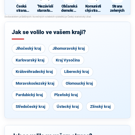
Česká
"Nezávislí
Občanská
Komunisti
Strana
strana
starostové
demokrati
cká strana
zelených
sociálně
pro kraj"
cká strana
Čech a
P
demokrati
Moravy
cká
Jak se volilo ve vašem kraji?
Jihočeský kraj
Jihomoravský kraj
Karlovarský kraj
Kraj Vysočina
Královéhradecký kraj
Liberecký kraj
Moravskoslezský kraj
Olomoucký kraj
Pardubický kraj
Plzeňský kraj
Středočeský kraj
Ústecký kraj
Zlínský kraj