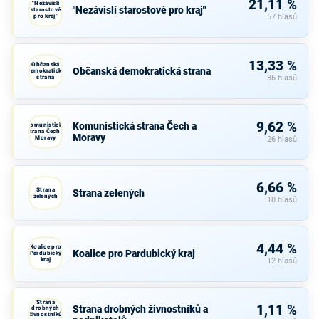
21,11 %
"Nezávislí
"Nezávislí starostové pro kraj"
starostové
pro kraj"
57 hlasů
13,33 %
Občanská
Občanská demokratická strana
demokratická
strana
36 hlasů
9,62 %
Komunistická strana Čech a
Komunistická
strana Čech a
Moravy
Moravy
26 hlasů
6,66 %
Strana
Strana zelených
zelených
18 hlasů
4,44 %
Koalice pro
Koalice pro Pardubický kraj
Pardubický
kraj
12 hlasů
Strana
1,11 %
Strana drobných živnostníků a
drobných
živnostníků