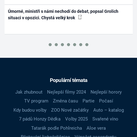
Úmorné, ministři s námi nechodí do debat, popsal Grolich
situaci v opozici. Chystá velký krok
Populární témata
Jak zhubnout
Nejlepší filmy 2024
Nejlepší horory
TV program
Změna času
Partie
Počasí
Kdy budou volby
ZOO Nové začátky
Auto – katalog
7 pádů Honzy Dědka
Volby 2025
Svařené víno
Tatarák podle Pohlreicha
Aloe vera