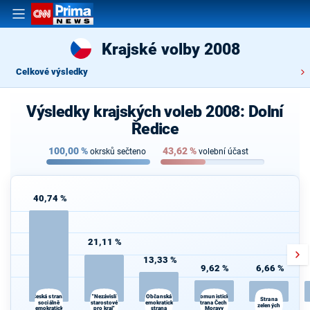
Krajské volby 2008
Celkové výsledky
Výsledky krajských voleb 2008: Dolní
Ředice
100,00
%
43,62
%
okrsků sečteno
volební účast
40,74 %
21,11 %
13,33 %
9,62 %
6,66 %
"Nezávislí
Komunistická
Česká strana
Občanská
Strana
sociálně
starostové
demokratická
strana Čech a
zelených
demokratická
pro kraj"
strana
Moravy