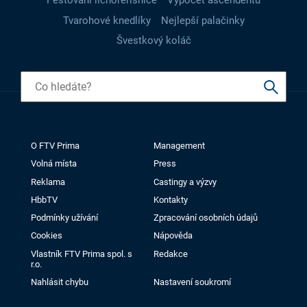
Pěstování lichořeřišnice
Výpočet ascendentu
Tvarohové knedlíky
Nejlepší palačinky
Švestkový koláč
O FTV Prima
Management
Volná místa
Press
Reklama
Castingy a výzvy
HbbTV
Kontakty
Podmínky užívání
Zpracování osobních údajů
Cookies
Nápověda
Vlastník FTV Prima spol. s
Redakce
r.o.
Nahlásit chybu
Nastavení soukromí