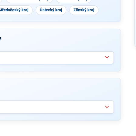
Středočeský kraj
Ústecký kraj
Zlínský kraj
?