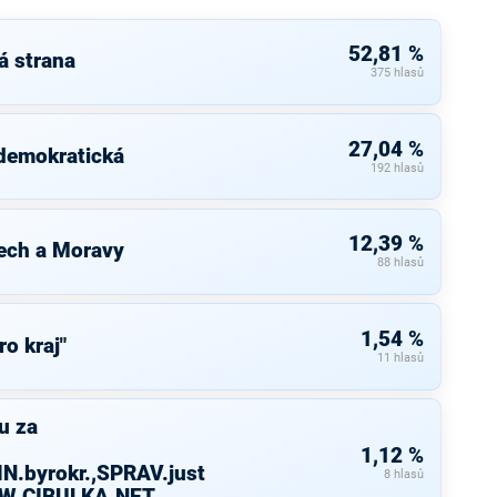
52,81 %
á strana
375 hlasů
27,04 %
 demokratická
192 hlasů
12,39 %
ech a Moravy
88 hlasů
1,54 %
ro kraj"
11 hlasů
u za
1,12 %
N.byrokr.,SPRAV.just
8 hlasů