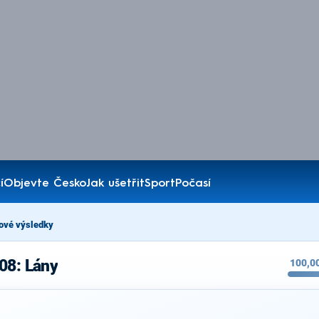
í
Objevte Česko
Jak ušetřit
Sport
Počasí
ové výsledky
08: Lány
100,0