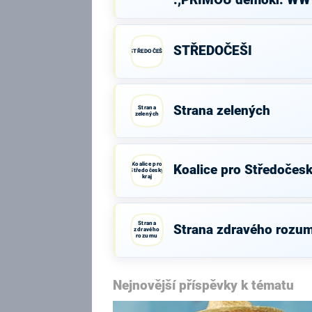
.,PŘÍMOU demokr. W
STŘEDOČEŠI
STŘEDOČEŠI
Strana zelených
Strana
zelených
Koalice pro
Koalice pro Středočesk
Středočeský
kraj
Strana
Strana zdravého rozu
zdravého
rozumu
Nejnovější příspěvky k tématu