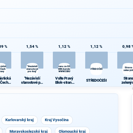
39 %
1,54 %
1,12 %
1,12 %
0,98 
istická
"Nezávislí
Volte Pravý Blok-stranu za ODVOLAT.polit.,NÍZKÉ
Strana
 Čech a
starostové
daně,VYROVN.rozp.,MIN.byrokr.,SPRAV.just.,PŘÍMOU
STŘEDOČEŠI
zelenýc
ravy
pro kraj"
demokr. WWW.CIBULKA.NET
istická
"Nezávislí
Volte Pravý
Stran
STŘEDOČEŠI
 Čech a
starostové pro
Blok-stranu
zelený
ravy
kraj"
za
ODVOLAT.poli
t.,NÍZKÉ
daně,VYROV
N.rozp.,MIN.b
yrokr.,SPRAV.
just.,PŘÍMOU
demokr.
Karlovarský kraj
Kraj Vysočina
WWW.CIBULK
A.NET
Moravskoslezský kraj
Olomoucký kraj