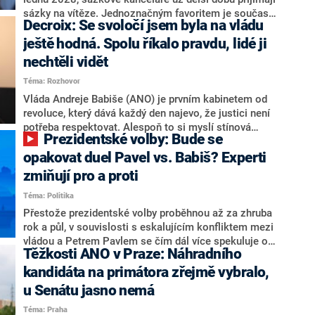
nepřítel, ale soupeř.
sázky na vítěze. Jednoznačným favoritem je současná
Decroix: Se svoločí jsem byla na vládu
hlava státu Petr Pavel. Daleko za ním pak bookmakeři
zmiňují dva výrazné politiky ANO, tedy premiéra
ještě hodná. Spolu říkalo pravdu, lidé ji
Andreje Babiše a ministra průmyslu Karla Havlíčka.
nechtěli vidět
Oblíbeným tipem samotných sázkařů je poslanec za
Téma: Rozhovor
Motoristy Filip Turek. Politolog Jan Kubáček nicméně
o případné kandidatuře kohokoliv ze zmíněné trojice
Vláda Andreje Babiše (ANO) je prvním kabinetem od
značně pochybuje. Podle něj současná koalice dosud
revoluce, který dává každý den najevo, že justici není
nemá osobu, která by Pavlovi mohla konkurovat.
potřeba respektovat. Alespoň to si myslí stínová
Prezidentské volby: Bude se
ministryně spravedlnosti ODS Eva Decroix. V
rozhovoru pro CNN Prima NEWS si nebrala servítky
opakovat duel Pavel vs. Babiš? Experti
ohledně politického výkonu svého nástupce Jeronýma
zmiňují pro a proti
Tejce (za ANO) či vládní zmocněnkyně pro lidská
Téma: Politika
práva Taťány Malé (ANO). Označením „svoloč“ na
adresu vlády prý byla ještě hodná. Decroix se také
Přestože prezidentské volby proběhnou až za zhruba
vrátila k volební porážce koalice Spolu či promluvila o
rok a půl, v souvislosti s eskalujícím konfliktem mezi
hnutí Naše Česko Martina Kuby.
vládou a Petrem Pavlem se čím dál více spekuluje o
Těžkosti ANO v Praze: Náhradního
tom, koho by do bitvy o Hrad mohla vyslat současná
koalice. Někteří političtí komentátoři znovu vytahují
kandidáta na primátora zřejmě vybralo,
jméno premiéra Andreje Babiše (ANO). Jak moc je
u Senátu jasno nemá
pravděpodobné, že se v prezidentských volbách 2028
Téma: Praha
bude znovu opakovat souboj z roku 2023?