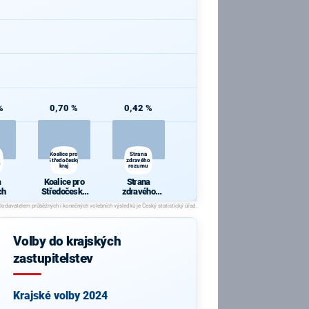
%
0,70 %
0,42 %
Koalice pro
Strana
Středočeský
zdravého
h
kraj
rozumu
a
Koalice pro
Strana
ch
Středočeský
zdravého
kraj
rozumu
Volby do krajských
zastupitelstev
Krajské volby 2024