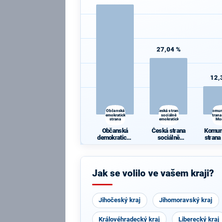
27,04 %
12,
Občanská
Česká strana
Komun
demokratická
sociálně
strana
strana
demokratická
Mo
Občanská
Česká strana
Komun
demokratická
sociálně
strana
strana
demokratická
Mo
Jak se volilo ve vašem kraji?
Jihočeský kraj
Jihomoravský kraj
Královéhradecký kraj
Liberecký kraj