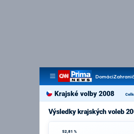
Domácí
Zahranič
Pořady
Krajské volby 2008
Celk
Výsledky krajských voleb 20
52,81 %