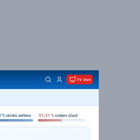
TV živě
0
%
51,31
%
okrsků sečteno
volební účast