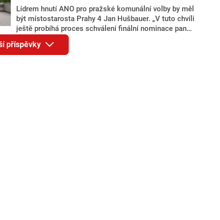
Lídrem hnutí ANO pro pražské komunální volby by měl
být místostarosta Prahy 4 Jan Hušbauer. „V tuto chvíli
ještě probíhá proces schválení finální nominace pana
Jana Hušbauera Výborem hnutí ANO,“ uvedl pro
ší příspěvky
redakci místopředseda pražského ANO Martin
Benkovič. O Hušbauerovi se spekulovalo jako o
náhradníkovi v čele pražské kandidátky poté, co
rezignoval po sérii nejasností v majetkových
přiznáních a pořizování bytů Ondřej Prokop. Zároveň
ale stále není jasné, kdo bude za ANO kandidovat ve
dvou ze tří pražských obvodů do horní komory
parlamentu. ANO má v Praze dlouhodobě horší
výsledky než ve zbytku republiky.