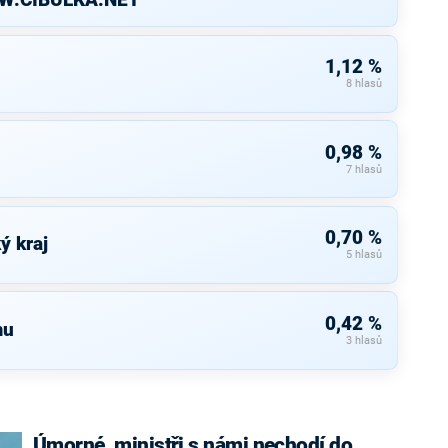
WW.CIBULKA.NET
1,12 %
8 hlasů
0,98 %
7 hlasů
0,70 %
ý kraj
5 hlasů
0,42 %
mu
3 hlasů
Úmorné, ministři s námi nechodí do