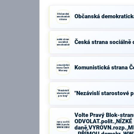
Občanská
Občanská demokratick
demokratická
strana
Česká strana
Česká strana sociálně
sociálně
demokratická
Komunistická
Komunistická strana Č
strana Čech a
Moravy
"Nezávislí
"Nezávislí starostové p
starostové
pro kraj"
Volte Pravý Blok-stran
ODVOLAT.polit.,NÍZKÉ
Volte Pravý Blok-stranu za ODVOLAT.polit.,NÍZKÉ
daně,VYROVN.rozp.,MIN.byrokr.,SPRAV.just.,PŘÍMOU
daně,VYROVN.rozp.,MI
demokr. WWW.CIBULKA.NET