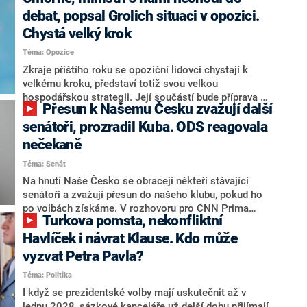
debat, popsal Grolich situaci v opozici.
Chystá velký krok
Téma: Opozice
Zkraje příštího roku se opoziční lidovci chystají k
velkému kroku, představí totiž svou velkou
hospodářskou strategii. Její součástí bude příprava na
Přesun k Našemu Česku zvažují další
stárnutí populace, řekl ve středu na setkání s novináři
nový předseda lidovců Jan Grolich. Ten zároveň v
senátoři, prozradil Kuba. ODS reagovala
senátních volbách kandiduje ve Vyškově. Popsal i
nečekaně
aktivitu opozice, o níž vládní strany nebo političtí
Téma: Senát
komentátoři mluví jako o slabé a v defenzivě. „Je to
úmorná práce upozorňovat na chyby vlády. Ministři s
Na hnutí Naše Česko se obracejí někteří stávající
námi navíc nechodí do debat. Chceme ale ukazovat
senátoři a zvažují přesun do našeho klubu, pokud ho
svoje témata,“ odpověděl Grolich na dotaz CNN Prima
po volbách získáme. V rozhovoru pro CNN Prima
Turkova pomsta, nekonfliktní
NEWS.
NEWS to řekl zakladatel hnutí a jihočeský hejtman
Martin Kuba. Konkrétní nebyl, ale získat by takto mohl
Havlíček i návrat Klause. Kdo může
například senátora Zdeňka Hrabu, který je dnes
vyzvat Petra Pavla?
součástí klubu ODS a TOP 09. Hraba to na dotaz
Téma: Politika
redakce nevyloučil. Předseda klubu senátorů ODS
Zdeněk Nytra redakci řekl, že počítá s odchodem
I když se prezidentské volby mají uskutečnit až v
některých senátorů z klubu a že Naše Česko není
lednu 2028, sázkové kanceláře už delší dobu přijímají