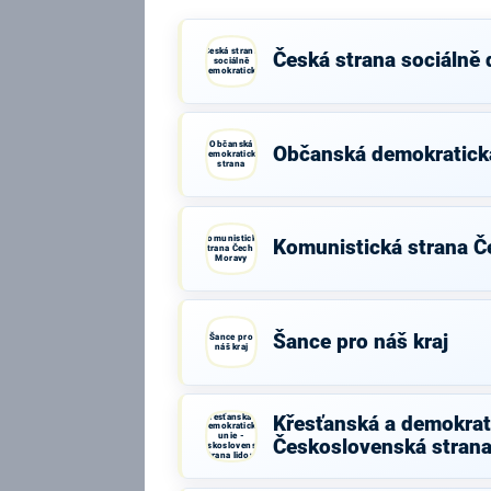
Česká strana
Česká strana sociálně
sociálně
demokratická
Občanská
Občanská demokratick
demokratická
strana
Komunistická
Komunistická strana Č
strana Čech a
Moravy
Šance pro náš kraj
Šance pro
náš kraj
Křesťanská a
Křesťanská a demokrati
demokratická
unie -
Československá strana
Československá
strana lidová