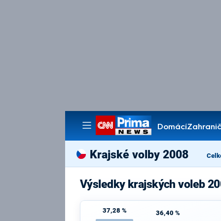
Domácí
Zahranič
Pořady
Krajské volby 2008
Celk
Výsledky krajských voleb 20
37,28 %
36,40 %