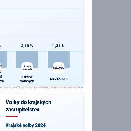
%
2,19 %
1,31 %
za
Strana
NEZÁVISLÍ
zelených
ve
tví
ká
Strana
NEZÁVISLÍ
 za
zelených
í
 ve
ctví
Volby do krajských
zastupitelstev
Krajské volby 2024