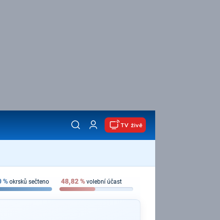
TV živě
0
%
48,82
%
okrsků sečteno
volební účast