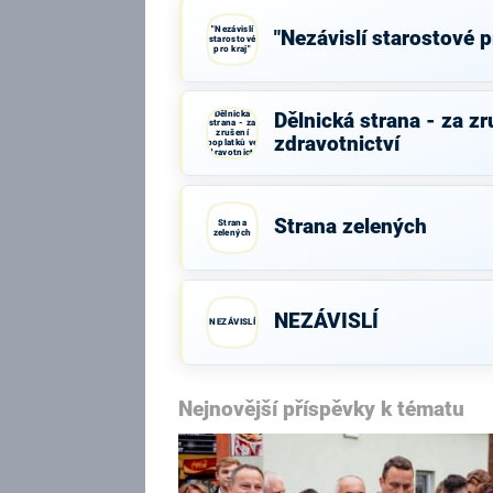
"Nezávislí
"Nezávislí starostové p
starostové
pro kraj"
Dělnická
Dělnická strana - za z
strana - za
zrušení
zdravotnictví
poplatků ve
zdravotnictví
Strana zelených
Strana
zelených
NEZÁVISLÍ
NEZÁVISLÍ
Nejnovější příspěvky k tématu