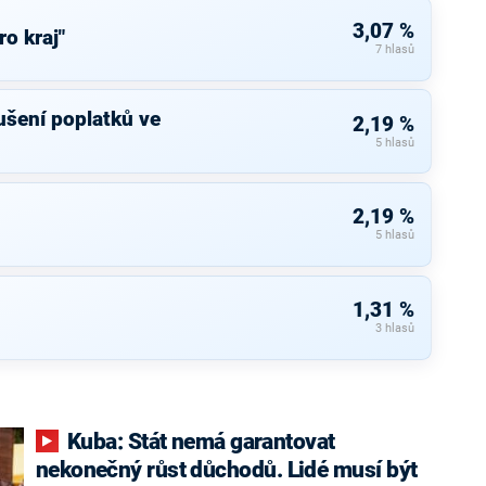
3,07 %
ro kraj"
7 hlasů
rušení poplatků ve
2,19 %
5 hlasů
2,19 %
5 hlasů
1,31 %
3 hlasů
Kuba: Stát nemá garantovat
nekonečný růst důchodů. Lidé musí být