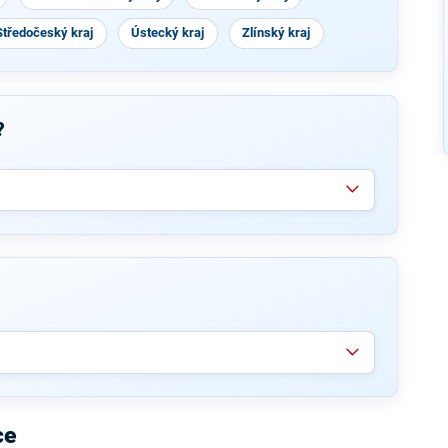
Středočeský kraj
Ústecký kraj
Zlínský kraj
?
ce