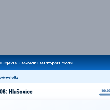
í
Objevte Česko
Jak ušetřit
Sport
Počasí
ové výsledky
08: Hlušovice
100,0