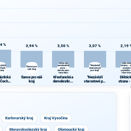
64 %
3,94 %
3,50 %
3,07 %
2,19 
Křesťanská a
Dělnická
istická
demokratická
"Nezávislí
strana - 
Šance pro
 Čech a
unie -
starostové
zrušení
náš kraj
ravy
Československá
pro kraj"
poplatků 
strana lidová
zdravotnic
istická
Šance pro náš
Křesťanská a
"Nezávislí
Dělnic
 Čech a
kraj
demokratická
starostové pro
strana -
ravy
unie -
kraj"
zrušen
Českoslovens
poplatků
ká strana
zdravotni
lidová
Karlovarský kraj
Kraj Vysočina
Moravskoslezský kraj
Olomoucký kraj