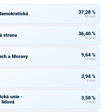
37,28 %
 demokratická
85 hlasů
36,40 %
á strana
83 hlasů
9,64 %
ech a Moravy
22 hlasů
3,94 %
9 hlasů
cká unie -
3,50 %
 lidová
8 hlasů