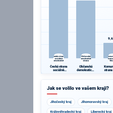
9,
Česká strana
Občanská
Komun
sociálně
demokratická
strana
demokratická
strana
Mo
Česká strana
Občanská
Komun
sociálně
demokratická
strana
demokratická
strana
Mo
Jak se volilo ve vašem kraji?
Jihočeský kraj
Jihomoravský kraj
Královéhradecký kraj
Liberecký kraj