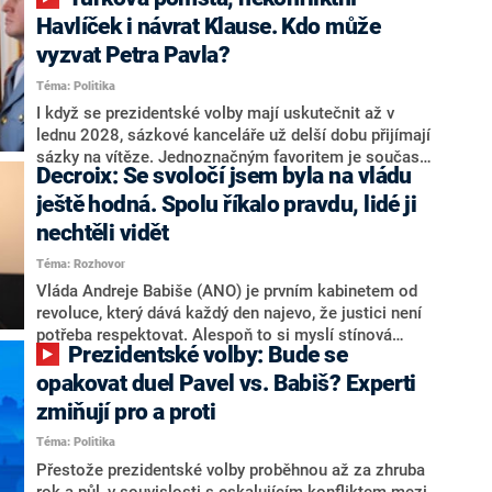
NEWS to řekl zakladatel hnutí a jihočeský hejtman
Martin Kuba. Konkrétní nebyl, ale získat by takto mohl
Havlíček i návrat Klause. Kdo může
například senátora Zdeňka Hrabu, který je dnes
vyzvat Petra Pavla?
součástí klubu ODS a TOP 09. Hraba to na dotaz
Téma: Politika
redakce nevyloučil. Předseda klubu senátorů ODS
Zdeněk Nytra redakci řekl, že počítá s odchodem
I když se prezidentské volby mají uskutečnit až v
některých senátorů z klubu a že Naše Česko není
lednu 2028, sázkové kanceláře už delší dobu přijímají
nepřítel, ale soupeř.
sázky na vítěze. Jednoznačným favoritem je současná
Decroix: Se svoločí jsem byla na vládu
hlava státu Petr Pavel. Daleko za ním pak bookmakeři
zmiňují dva výrazné politiky ANO, tedy premiéra
ještě hodná. Spolu říkalo pravdu, lidé ji
Andreje Babiše a ministra průmyslu Karla Havlíčka.
nechtěli vidět
Oblíbeným tipem samotných sázkařů je poslanec za
Téma: Rozhovor
Motoristy Filip Turek. Politolog Jan Kubáček nicméně
o případné kandidatuře kohokoliv ze zmíněné trojice
Vláda Andreje Babiše (ANO) je prvním kabinetem od
značně pochybuje. Podle něj současná koalice dosud
revoluce, který dává každý den najevo, že justici není
nemá osobu, která by Pavlovi mohla konkurovat.
potřeba respektovat. Alespoň to si myslí stínová
Prezidentské volby: Bude se
ministryně spravedlnosti ODS Eva Decroix. V
rozhovoru pro CNN Prima NEWS si nebrala servítky
opakovat duel Pavel vs. Babiš? Experti
ohledně politického výkonu svého nástupce Jeronýma
zmiňují pro a proti
Tejce (za ANO) či vládní zmocněnkyně pro lidská
Téma: Politika
práva Taťány Malé (ANO). Označením „svoloč“ na
adresu vlády prý byla ještě hodná. Decroix se také
Přestože prezidentské volby proběhnou až za zhruba
vrátila k volební porážce koalice Spolu či promluvila o
rok a půl, v souvislosti s eskalujícím konfliktem mezi