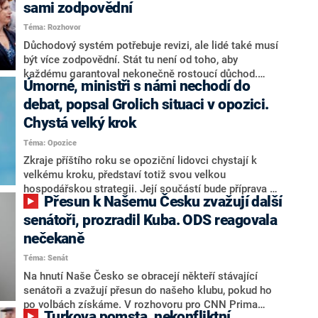
sami zodpovědní
Téma: Rozhovor
Důchodový systém potřebuje revizi, ale lidé také musí
být více zodpovědní. Stát tu není od toho, aby
každému garantoval nekonečně rostoucí důchod.
Úmorné, ministři s námi nechodí do
Chybí tu nový systém a my ho představíme,řekl
hejtman Jihočeského kraje a předseda hnutí Naše
debat, popsal Grolich situaci v opozici.
Česko Martin Kuba v rozhovoru pro CNN Prima NEWS.
Chystá velký krok
V čele státu pak podle něj nemůže být člověk, který by
Téma: Opozice
střetem zájmů omezoval čerpání financí a rozvoj,
dodal. Řešení u Andreje Babiše ale hodnotit nechtěl.
Zkraje příštího roku se opoziční lidovci chystají k
velkému kroku, představí totiž svou velkou
hospodářskou strategii. Její součástí bude příprava na
Přesun k Našemu Česku zvažují další
stárnutí populace, řekl ve středu na setkání s novináři
nový předseda lidovců Jan Grolich. Ten zároveň v
senátoři, prozradil Kuba. ODS reagovala
senátních volbách kandiduje ve Vyškově. Popsal i
nečekaně
aktivitu opozice, o níž vládní strany nebo političtí
Téma: Senát
komentátoři mluví jako o slabé a v defenzivě. „Je to
úmorná práce upozorňovat na chyby vlády. Ministři s
Na hnutí Naše Česko se obracejí někteří stávající
námi navíc nechodí do debat. Chceme ale ukazovat
senátoři a zvažují přesun do našeho klubu, pokud ho
svoje témata,“ odpověděl Grolich na dotaz CNN Prima
po volbách získáme. V rozhovoru pro CNN Prima
Turkova pomsta, nekonfliktní
NEWS.