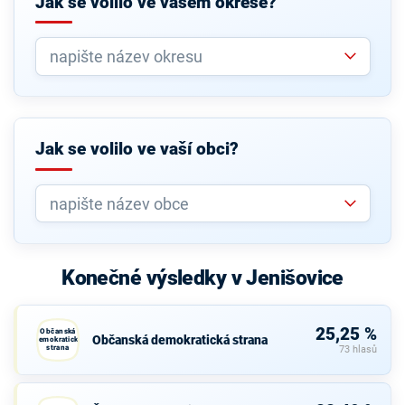
Jak se volilo ve vašem okrese?
Jak se volilo ve vaší obci?
Konečné výsledky v Jenišovice
25,25 %
Občanská
Občanská demokratická strana
demokratická
strana
73 hlasů