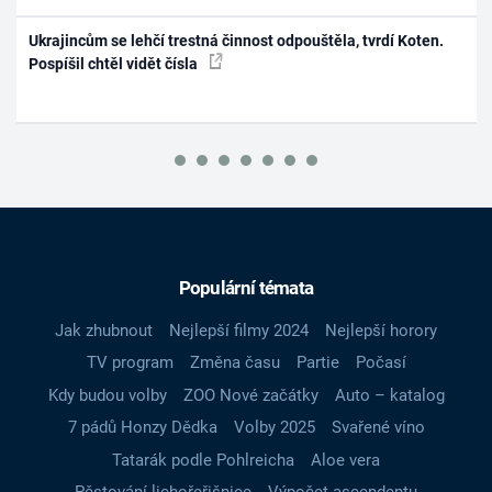
Ukrajincům se lehčí trestná činnost odpouštěla, tvrdí Koten.
Pospíšil chtěl vidět čísla
Populární témata
Jak zhubnout
Nejlepší filmy 2024
Nejlepší horory
TV program
Změna času
Partie
Počasí
Kdy budou volby
ZOO Nové začátky
Auto – katalog
7 pádů Honzy Dědka
Volby 2025
Svařené víno
Tatarák podle Pohlreicha
Aloe vera