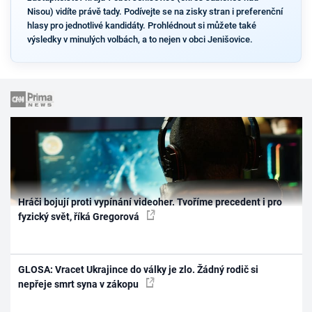
Nisou) vidíte právě tady. Podívejte se na zisky stran i preferenční
hlasy pro jednotlivé kandidáty. Prohlédnout si můžete také
výsledky v minulých volbách, a to nejen v obci Jenišovice.
Hráči bojují proti vypínání videoher. Tvoříme precedent i pro
fyzický svět, říká Gregorová
GLOSA: Vracet Ukrajince do války je zlo. Žádný rodič si
nepřeje smrt syna v zákopu