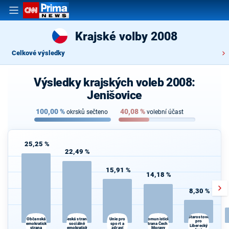
Krajské volby 2008
Celkové výsledky
Výsledky krajských voleb 2008:
Jenišovice
100,00
%
40,08
%
okrsků sečteno
volební účast
25,25 %
22,49 %
15,91 %
14,18 %
8,30 %
Starostové
Česká strana
Komunistická
Občanská
Unie pro
pro
demokratická
sociálně
sport a
strana Čech a
Liberecký
strana
demokratická
zdraví
Moravy