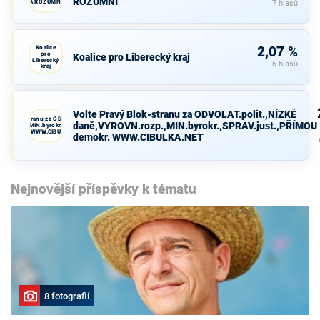
ROZUMNÍ
A ROZUMNÍ
7 hlasů
Koalice
2,07 %
pro
Koalice pro Liberecký kraj
Liberecký
6 hlasů
kraj
Volte Pravý Blok-stranu za ODVOLAT.polit.,NÍZKÉ
avý Blok-stranu za ODVOLAT.polit.,NÍZKÉ
daně,VYROVN.rozp.,MIN.byrokr.,SPRAV.just.,PŘÍMOU
VN.rozp.,MIN.byrokr.,SPRAV.just.,PŘÍMOU
demokr. WWW.CIBULKA.NET
demokr. WWW.CIBULKA.NET
Nejnovější příspěvky k tématu
8 fotografií