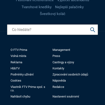
Pěstování lichořeřišnice
Výpočet ascendentu
Tvarohové knedlíky
Nejlepší palačinky
Švestkový koláč
O FTV Prima
Management
Volná místa
Press
Reklama
Castingy a výzvy
HbbTV
Kontakty
Podmínky užívání
Zpracování osobních údajů
Cookies
Nápověda
Vlastník FTV Prima spol. s
Redakce
r.o.
Nahlásit chybu
Nastavení soukromí