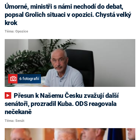
Úmorné, ministři s námi nechodí do debat,
popsal Grolich situaci v opozici. Chystá velký
krok
Téma: Opozice
6 fotografií
Přesun k Našemu Česku zvažují další
senátoři, prozradil Kuba. ODS reagovala
nečekaně
Téma: Senát