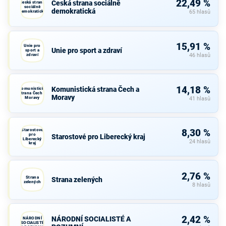
22,49 %
Česká strana sociálně
Česká strana
sociálně
demokratická
demokratická
65 hlasů
15,91 %
Unie pro
Unie pro sport a zdraví
sport a
zdraví
46 hlasů
14,18 %
Komunistická strana Čech a
Komunistická
strana Čech a
Moravy
Moravy
41 hlasů
Starostové
8,30 %
pro
Starostové pro Liberecký kraj
Liberecký
24 hlasů
kraj
2,76 %
Strana
Strana zelených
zelených
8 hlasů
2,42 %
NÁRODNÍ SOCIALISTÉ A
NÁRODNÍ
SOCIALISTÉ