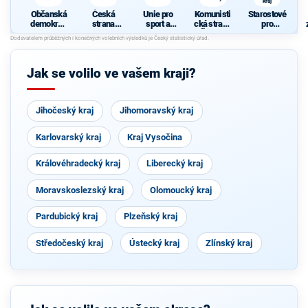
kraj
Občanská
Česká
Unie pro
Komunisti
Starostové
demokrati
strana
sport a
cká strana
pro
cká strana
sociálně
zdraví
Čech a
Liberecký
demokrati
Moravy
kraj
cká
Jak se volilo ve vašem kraji?
Jihočeský kraj
Jihomoravský kraj
Karlovarský kraj
Kraj Vysočina
Královéhradecký kraj
Liberecký kraj
Moravskoslezský kraj
Olomoucký kraj
Pardubický kraj
Plzeňský kraj
Středočeský kraj
Ústecký kraj
Zlínský kraj