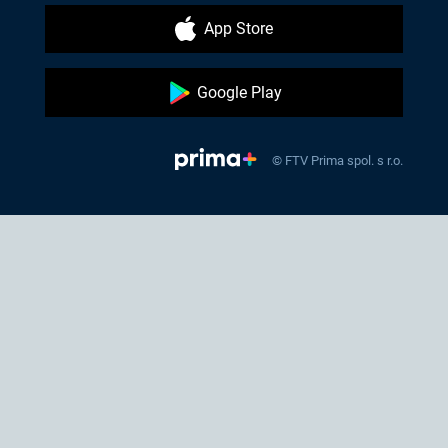
App Store
Google Play
© FTV Prima spol. s r.o.