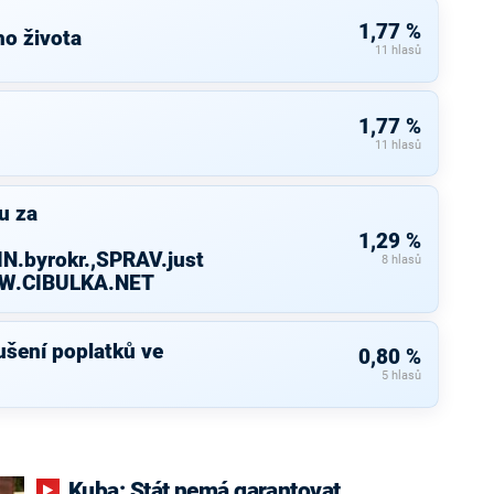
1,77 %
ho života
11 hlasů
1,77 %
11 hlasů
u za
1,29 %
N.byrokr.,SPRAV.just
8 hlasů
WW.CIBULKA.NET
rušení poplatků ve
0,80 %
5 hlasů
Kuba: Stát nemá garantovat