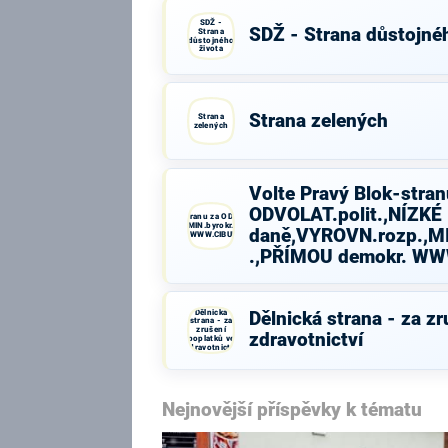
SDŽ -
SDŽ - Strana důstojné
Strana
důstojného
života
Strana zelených
Strana
zelených
Volte Pravý Blok-stran
ODVOLAT.polit.,NÍZKÉ
Volte Pravý Blok-stranu za ODVOLAT.polit.,NÍZKÉ
daně,VYROVN.rozp.,MIN.byrokr.,SPRAV.just.,PŘÍMOU
daně,VYROVN.rozp.,MI
demokr. WWW.CIBULKA.NET
.,PŘÍMOU demokr. W
Dělnická
Dělnická strana - za z
strana - za
zrušení
zdravotnictví
poplatků ve
zdravotnictví
Nejnovější příspěvky k tématu