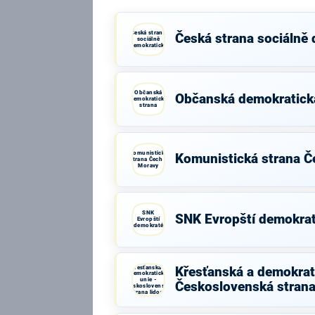
Česká strana
Česká strana sociálně
sociálně
demokratická
Občanská
Občanská demokratick
demokratická
strana
Komunistická
Komunistická strana Č
strana Čech a
Moravy
SNK
SNK Evropští demokra
Evropští
demokraté
Křesťanská a
Křesťanská a demokrati
demokratická
unie -
Československá strana
Československá
strana lidová