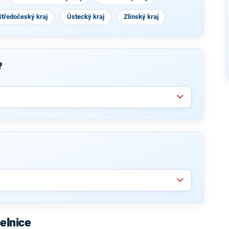
Středočeský kraj
Ústecký kraj
Zlínský kraj
?
elnice