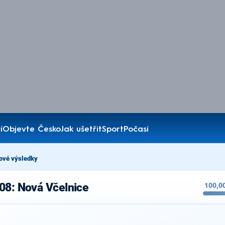
í
Objevte Česko
Jak ušetřit
Sport
Počasí
ové výsledky
08: Nová Včelnice
100,0