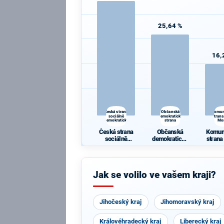
25,64 %
16,
Česká strana
Občanská
Komun
sociálně
demokratická
strana
demokratická
strana
Mo
Česká strana
Občanská
Komun
sociálně
demokratická
strana
demokratická
strana
Mo
Jak se volilo ve vašem kraji?
Jihočeský kraj
Jihomoravský kraj
Královéhradecký kraj
Liberecký kraj