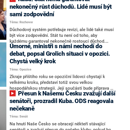
nekonečný růst důchodů. Lidé musí být
sami zodpovědní
Téma: Rozhovor
Důchodový systém potřebuje revizi, ale lidé také musí
být více zodpovědní. Stát tu není od toho, aby
každému garantoval nekonečně rostoucí důchod.
Úmorné, ministři s námi nechodí do
Chybí tu nový systém a my ho představíme,řekl
hejtman Jihočeského kraje a předseda hnutí Naše
debat, popsal Grolich situaci v opozici.
Česko Martin Kuba v rozhovoru pro CNN Prima NEWS.
Chystá velký krok
V čele státu pak podle něj nemůže být člověk, který by
Téma: Opozice
střetem zájmů omezoval čerpání financí a rozvoj,
dodal. Řešení u Andreje Babiše ale hodnotit nechtěl.
Zkraje příštího roku se opoziční lidovci chystají k
velkému kroku, představí totiž svou velkou
hospodářskou strategii. Její součástí bude příprava na
Přesun k Našemu Česku zvažují další
stárnutí populace, řekl ve středu na setkání s novináři
nový předseda lidovců Jan Grolich. Ten zároveň v
senátoři, prozradil Kuba. ODS reagovala
senátních volbách kandiduje ve Vyškově. Popsal i
nečekaně
aktivitu opozice, o níž vládní strany nebo političtí
Téma: Senát
komentátoři mluví jako o slabé a v defenzivě. „Je to
úmorná práce upozorňovat na chyby vlády. Ministři s
Na hnutí Naše Česko se obracejí někteří stávající
námi navíc nechodí do debat. Chceme ale ukazovat
senátoři a zvažují přesun do našeho klubu, pokud ho