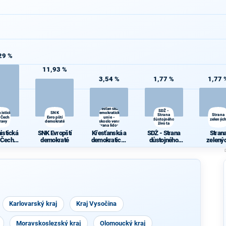
29 %
11,93 %
3,54 %
1,77 %
1,77 
Křesťanská a
SDŽ -
istická
SNK
demokratická
Strana
Strana
 Čech a
Evropští
unie -
d
důstojného
zelenýc
ravy
demokraté
Československá
života
strana lidová
istická
SNK Evropští
Křesťanská a
SDŽ - Strana
Stran
 Čech a
demokraté
demokratická
důstojného
zelený
ravy
unie -
života
Českoslovens
ká strana
lidová
Karlovarský kraj
Kraj Vysočina
Moravskoslezský kraj
Olomoucký kraj