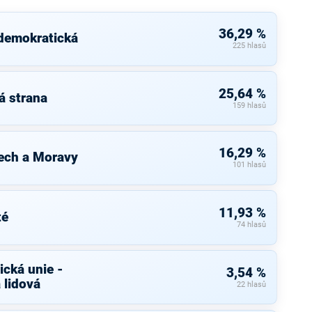
36,29 %
 demokratická
225 hlasů
25,64 %
á strana
159 hlasů
16,29 %
ech a Moravy
101 hlasů
11,93 %
té
74 hlasů
cká unie -
3,54 %
 lidová
22 hlasů