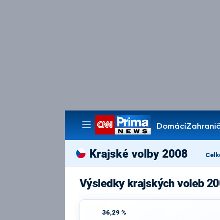
Domácí
Zahranič
Pořady
Krajské volby 2008
Celk
Výsledky krajských voleb 20
36,29 %