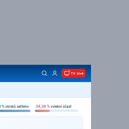
TV živě
0
%
34,36
%
okrsků sečteno
volební účast