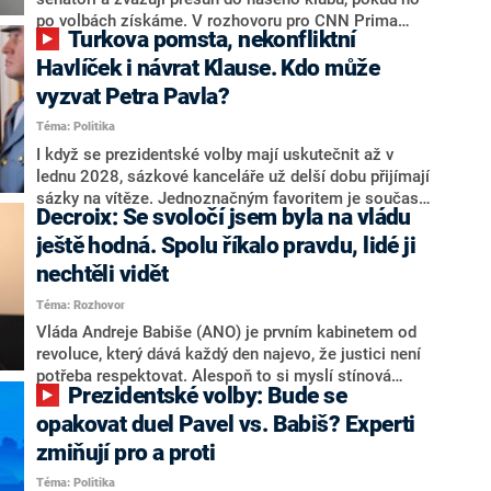
svoje témata,“ odpověděl Grolich na dotaz CNN Prima
po volbách získáme. V rozhovoru pro CNN Prima
Turkova pomsta, nekonfliktní
NEWS.
NEWS to řekl zakladatel hnutí a jihočeský hejtman
Martin Kuba. Konkrétní nebyl, ale získat by takto mohl
Havlíček i návrat Klause. Kdo může
například senátora Zdeňka Hrabu, který je dnes
vyzvat Petra Pavla?
součástí klubu ODS a TOP 09. Hraba to na dotaz
Téma: Politika
redakce nevyloučil. Předseda klubu senátorů ODS
Zdeněk Nytra redakci řekl, že počítá s odchodem
I když se prezidentské volby mají uskutečnit až v
některých senátorů z klubu a že Naše Česko není
lednu 2028, sázkové kanceláře už delší dobu přijímají
nepřítel, ale soupeř.
sázky na vítěze. Jednoznačným favoritem je současná
Decroix: Se svoločí jsem byla na vládu
hlava státu Petr Pavel. Daleko za ním pak bookmakeři
zmiňují dva výrazné politiky ANO, tedy premiéra
ještě hodná. Spolu říkalo pravdu, lidé ji
Andreje Babiše a ministra průmyslu Karla Havlíčka.
nechtěli vidět
Oblíbeným tipem samotných sázkařů je poslanec za
Téma: Rozhovor
Motoristy Filip Turek. Politolog Jan Kubáček nicméně
o případné kandidatuře kohokoliv ze zmíněné trojice
Vláda Andreje Babiše (ANO) je prvním kabinetem od
značně pochybuje. Podle něj současná koalice dosud
revoluce, který dává každý den najevo, že justici není
nemá osobu, která by Pavlovi mohla konkurovat.
potřeba respektovat. Alespoň to si myslí stínová
Prezidentské volby: Bude se
ministryně spravedlnosti ODS Eva Decroix. V
rozhovoru pro CNN Prima NEWS si nebrala servítky
opakovat duel Pavel vs. Babiš? Experti
ohledně politického výkonu svého nástupce Jeronýma
zmiňují pro a proti
Tejce (za ANO) či vládní zmocněnkyně pro lidská
Téma: Politika
práva Taťány Malé (ANO). Označením „svoloč“ na