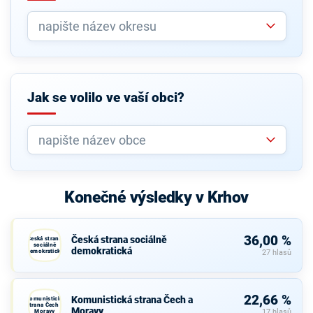
Jak se volilo ve vaší obci?
Konečné výsledky v Krhov
36,00 %
Česká strana sociálně
Česká strana
sociálně
demokratická
demokratická
27 hlasů
22,66 %
Komunistická strana Čech a
Komunistická
strana Čech a
Moravy
Moravy
17 hlasů