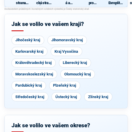
strana
cká strana
á a
pro
Evropští
s
sociálně
Čech a
demokrati
Vysočinu
demokraté
demokrati
Moravy
cká unie -
cká
Českoslov
enská
z
Jak se volilo ve vašem kraji?
strana
lidová
Jihočeský kraj
Jihomoravský kraj
Karlovarský kraj
Kraj Vysočina
Královéhradecký kraj
Liberecký kraj
Moravskoslezský kraj
Olomoucký kraj
Pardubický kraj
Plzeňský kraj
Středočeský kraj
Ústecký kraj
Zlínský kraj
Jak se volilo ve vašem okrese?