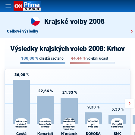
Krajské volby 2008
Celkové výsledky
Výsledky krajských voleb 2008: Krhov
100,00
%
44,44
%
okrsků sečteno
volební účast
36,00 %
22,66 %
21,33 %
9,33 %
5,33 %
Křesťanská a
Komunistická
DOHODA
Česká strana
demokratická
SNK
sociálně
strana Čech a
unie -
pro
Evropští
demokratická
Moravy
Československá
Vysočinu
demokraté
strana lidová
z
Česká
Komunisti
Křesťansk
DOHODA
SNK