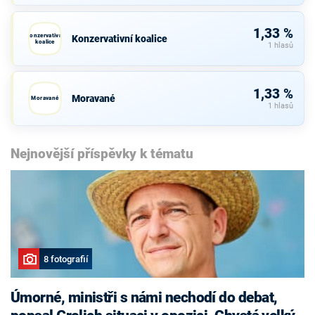
1,33 %
Konzervativní
Konzervativní koalice
koalice
1 hlasů
1,33 %
Moravané
Moravané
1 hlasů
Nejnovější příspěvky k tématu
8 fotografií
Úmorné, ministři s námi nechodí do debat,