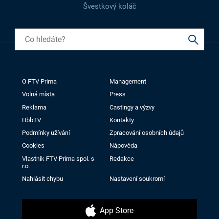
Švestkový koláč
O FTV Prima
Management
Volná místa
Press
Reklama
Castingy a výzvy
HbbTV
Kontakty
Podmínky užívání
Zpracování osobních údajů
Cookies
Nápověda
Vlastník FTV Prima spol. s
Redakce
r.o.
Nahlásit chybu
Nastavení soukromí
App Store