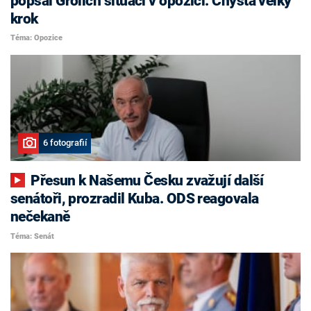
popsal Grolich situaci v opozici. Chystá velký
krok
Téma: Opozice
6 fotografií
Přesun k Našemu Česku zvažují další
senátoři, prozradil Kuba. ODS reagovala
nečekaně
Téma: Senát