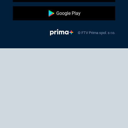
Google Play
© FTV Prima spol. s r.o.