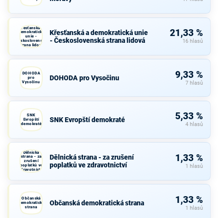
Křesťanská a
21,33 %
Křesťanská a demokratická unie
demokratická
unie -
- Československá strana lidová
Československá
16 hlasů
strana lidová
9,33 %
DOHODA
DOHODA pro Vysočinu
pro
Vysočinu
7 hlasů
5,33 %
SNK
SNK Evropští demokraté
Evropští
demokraté
4 hlasů
Dělnická
1,33 %
Dělnická strana - za zrušení
strana - za
zrušení
poplatků ve zdravotnictví
poplatků ve
1 hlasů
zdravotnictví
1,33 %
Občanská
Občanská demokratická strana
demokratická
strana
1 hlasů