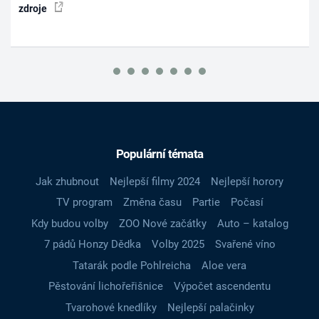
zdroje
Populární témata
Jak zhubnout
Nejlepší filmy 2024
Nejlepší horory
TV program
Změna času
Partie
Počasí
Kdy budou volby
ZOO Nové začátky
Auto – katalog
7 pádů Honzy Dědka
Volby 2025
Svařené víno
Tatarák podle Pohlreicha
Aloe vera
Pěstování lichořeřišnice
Výpočet ascendentu
Tvarohové knedlíky
Nejlepší palačinky