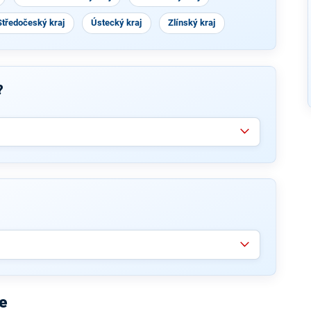
Středočeský kraj
Ústecký kraj
Zlínský kraj
?
e