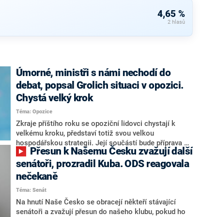
4,65 %
2 hlasů
Úmorné, ministři s námi nechodí do
debat, popsal Grolich situaci v opozici.
Chystá velký krok
Téma: Opozice
Zkraje příštího roku se opoziční lidovci chystají k
velkému kroku, představí totiž svou velkou
hospodářskou strategii. Její součástí bude příprava na
Přesun k Našemu Česku zvažují další
stárnutí populace, řekl ve středu na setkání s novináři
nový předseda lidovců Jan Grolich. Ten zároveň v
senátoři, prozradil Kuba. ODS reagovala
senátních volbách kandiduje ve Vyškově. Popsal i
nečekaně
aktivitu opozice, o níž vládní strany nebo političtí
Téma: Senát
komentátoři mluví jako o slabé a v defenzivě. „Je to
úmorná práce upozorňovat na chyby vlády. Ministři s
Na hnutí Naše Česko se obracejí někteří stávající
námi navíc nechodí do debat. Chceme ale ukazovat
senátoři a zvažují přesun do našeho klubu, pokud ho