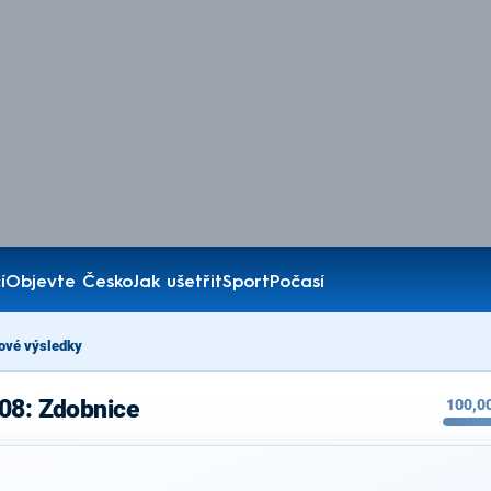
í
Objevte Česko
Jak ušetřit
Sport
Počasí
ové výsledky
08: Zdobnice
100,0