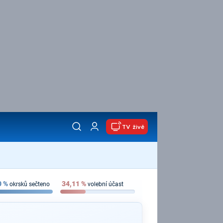
TV živě
0
%
34,11
%
okrsků sečteno
volební účast