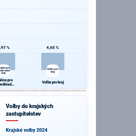
,97 %
4,65 %
alice pro
Volba pro
ovéhradecký
kraj
kraj
lice pro
Volba pro kraj
ovéhradec
ý kraj
Volby do krajských
zastupitelstev
Krajské volby 2024