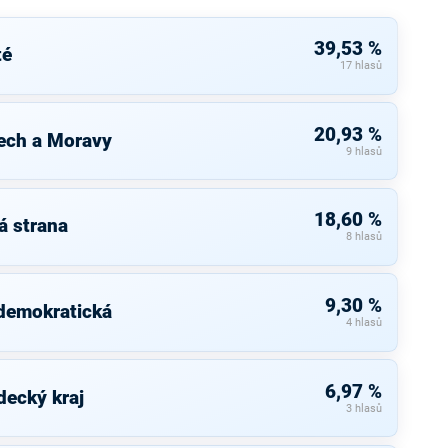
39,53 %
té
17 hlasů
20,93 %
ech a Moravy
9 hlasů
18,60 %
á strana
8 hlasů
9,30 %
 demokratická
4 hlasů
6,97 %
decký kraj
3 hlasů