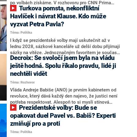
svoje témata,“ odpověděl Grolich na dotaz CNN Prima
po volbách získáme. V rozhovoru pro CNN Prima
Turkova pomsta, nekonfliktní
NEWS.
NEWS to řekl zakladatel hnutí a jihočeský hejtman
Martin Kuba. Konkrétní nebyl, ale získat by takto mohl
Havlíček i návrat Klause. Kdo může
například senátora Zdeňka Hrabu, který je dnes
vyzvat Petra Pavla?
součástí klubu ODS a TOP 09. Hraba to na dotaz
Téma: Politika
redakce nevyloučil. Předseda klubu senátorů ODS
Zdeněk Nytra redakci řekl, že počítá s odchodem
I když se prezidentské volby mají uskutečnit až v
některých senátorů z klubu a že Naše Česko není
lednu 2028, sázkové kanceláře už delší dobu přijímají
nepřítel, ale soupeř.
sázky na vítěze. Jednoznačným favoritem je současná
Decroix: Se svoločí jsem byla na vládu
hlava státu Petr Pavel. Daleko za ním pak bookmakeři
zmiňují dva výrazné politiky ANO, tedy premiéra
ještě hodná. Spolu říkalo pravdu, lidé ji
Andreje Babiše a ministra průmyslu Karla Havlíčka.
nechtěli vidět
Oblíbeným tipem samotných sázkařů je poslanec za
Téma: Rozhovor
Motoristy Filip Turek. Politolog Jan Kubáček nicméně
o případné kandidatuře kohokoliv ze zmíněné trojice
Vláda Andreje Babiše (ANO) je prvním kabinetem od
značně pochybuje. Podle něj současná koalice dosud
revoluce, který dává každý den najevo, že justici není
nemá osobu, která by Pavlovi mohla konkurovat.
potřeba respektovat. Alespoň to si myslí stínová
Prezidentské volby: Bude se
ministryně spravedlnosti ODS Eva Decroix. V
rozhovoru pro CNN Prima NEWS si nebrala servítky
opakovat duel Pavel vs. Babiš? Experti
ohledně politického výkonu svého nástupce Jeronýma
zmiňují pro a proti
Tejce (za ANO) či vládní zmocněnkyně pro lidská
Téma: Politika
práva Taťány Malé (ANO). Označením „svoloč“ na