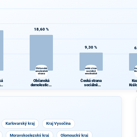
18,60 %
9,30 %
6
Občanská
Česká strana
Ko
demokratická
sociálně
Král
strana
demokratická
ká
Občanská
Česká strana
Koa
 a
demokratická
sociálně
Král
strana
demokratická
k
Karlovarský kraj
Kraj Vysočina
Moravskoslezský kraj
Olomoucký kraj