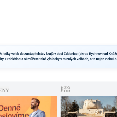
ýsledky voleb do zastupitelstev krajů v obci Zdobnice (okres Rychnov nad Kněžno
dáty. Prohlédnout si můžete také výsledky v minulých volbách, a to nejen v obci 