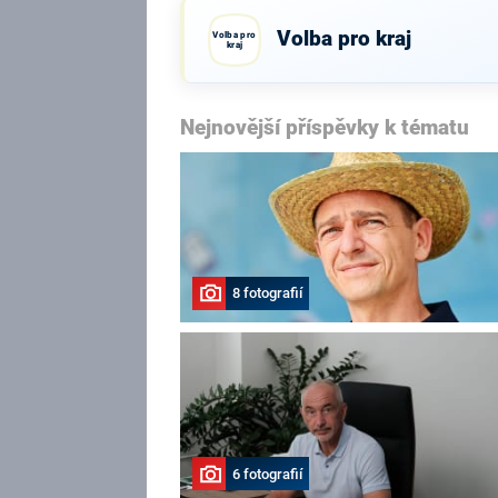
Volba pro kraj
Volba pro
kraj
Nejnovější příspěvky k tématu
8 fotografií
6 fotografií