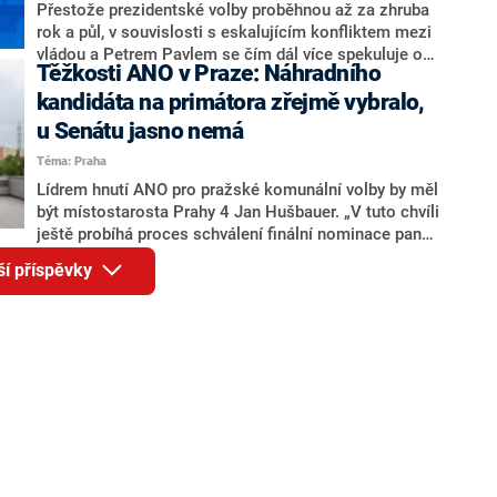
adresu vlády prý byla ještě hodná. Decroix se také
Přestože prezidentské volby proběhnou až za zhruba
vrátila k volební porážce koalice Spolu či promluvila o
rok a půl, v souvislosti s eskalujícím konfliktem mezi
hnutí Naše Česko Martina Kuby.
vládou a Petrem Pavlem se čím dál více spekuluje o
Těžkosti ANO v Praze: Náhradního
tom, koho by do bitvy o Hrad mohla vyslat současná
koalice. Někteří političtí komentátoři znovu vytahují
kandidáta na primátora zřejmě vybralo,
jméno premiéra Andreje Babiše (ANO). Jak moc je
u Senátu jasno nemá
pravděpodobné, že se v prezidentských volbách 2028
Téma: Praha
bude znovu opakovat souboj z roku 2023?
Lídrem hnutí ANO pro pražské komunální volby by měl
být místostarosta Prahy 4 Jan Hušbauer. „V tuto chvíli
ještě probíhá proces schválení finální nominace pana
Jana Hušbauera Výborem hnutí ANO,“ uvedl pro
ší příspěvky
redakci místopředseda pražského ANO Martin
Benkovič. O Hušbauerovi se spekulovalo jako o
náhradníkovi v čele pražské kandidátky poté, co
rezignoval po sérii nejasností v majetkových
přiznáních a pořizování bytů Ondřej Prokop. Zároveň
ale stále není jasné, kdo bude za ANO kandidovat ve
dvou ze tří pražských obvodů do horní komory
parlamentu. ANO má v Praze dlouhodobě horší
výsledky než ve zbytku republiky.