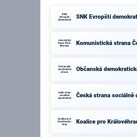
SNK
SNK Evropští demokra
Evropští
demokraté
Komunistická
Komunistická strana Č
strana Čech a
Moravy
Občanská
Občanská demokratick
demokratická
strana
Česká strana
Česká strana sociálně
sociálně
demokratická
Koalice pro
Koalice pro Královéhra
Královéhradecký
kraj