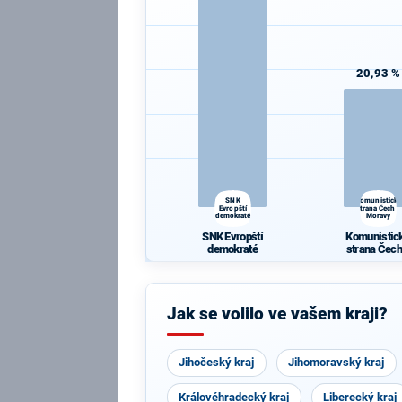
20,93 %
SNK
Komunistická
Evropští
strana Čech a
demokraté
Moravy
SNK Evropští
Komunistic
demokraté
strana Čech
Moravy
Jak se volilo ve vašem kraji?
Jihočeský kraj
Jihomoravský kraj
Královéhradecký kraj
Liberecký kraj