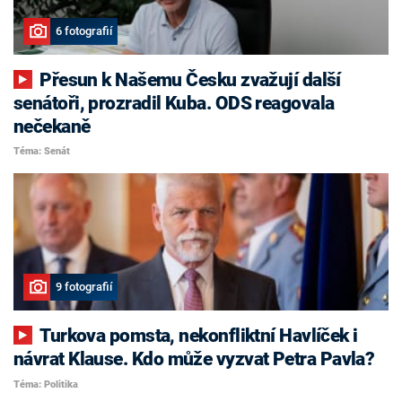
6 fotografií
Přesun k Našemu Česku zvažují další
senátoři, prozradil Kuba. ODS reagovala
nečekaně
Téma: Senát
9 fotografií
Turkova pomsta, nekonfliktní Havlíček i
návrat Klause. Kdo může vyzvat Petra Pavla?
Téma: Politika