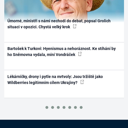
Úmorné, ministři s námi nechodí do debat, popsal Grolich
situaci v opozici. Chystá velký krok
Bartošek k Turkovi: Hyenismus a nehoráznost. Ke stíhání by
ho Sněmovna vydala, míní Vondráček
Lékárničky, drony i pytle na mrtvoly: Jsou tržiště jako
Wildberries legitimním cílem Ukrajiny?