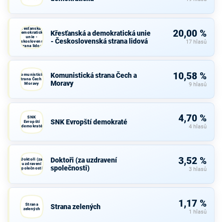
Křesťanská a
20,00 %
Křesťanská a demokratická unie
demokratická
unie -
- Československá strana lidová
Československá
17 hlasů
strana lidová
10,58 %
Komunistická strana Čech a
Komunistická
strana Čech a
Moravy
Moravy
9 hlasů
4,70 %
SNK
SNK Evropští demokraté
Evropští
demokraté
4 hlasů
3,52 %
Doktoři (za uzdravení
Doktoři (za
uzdravení
společnosti)
společnosti)
3 hlasů
1,17 %
Strana
Strana zelených
zelených
1 hlasů