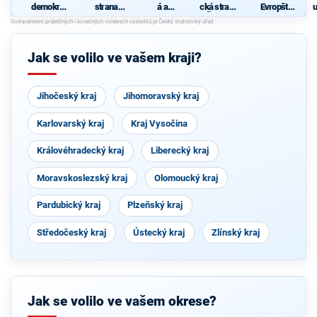
demokrati
strana
á a
cká strana
Evropští
cká strana
sociálně
demokrati
Čech a
demokraté
s
demokrati
cká unie -
Moravy
cká
Českoslov
enská
Jak se volilo ve vašem kraji?
strana
lidová
Jihočeský kraj
Jihomoravský kraj
Karlovarský kraj
Kraj Vysočina
Královéhradecký kraj
Liberecký kraj
Moravskoslezský kraj
Olomoucký kraj
Pardubický kraj
Plzeňský kraj
Středočeský kraj
Ústecký kraj
Zlínský kraj
Jak se volilo ve vašem okrese?