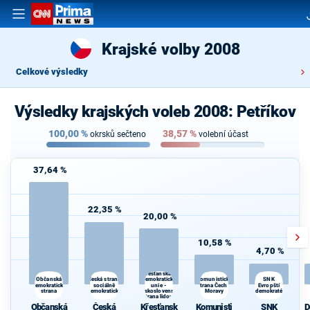
Krajské volby 2008
Celkové výsledky
Výsledky krajských voleb 2008: Petříkov
100,00
%
38,57
%
okrsků sečteno
volební účast
37,64 %
22,35 %
20,00 %
10,58 %
4,70 %
Křesťanská a
Česká strana
Komunistická
Občanská
demokratická
SNK
demokratická
sociálně
unie -
strana Čech a
Evropští
strana
demokratická
Československá
Moravy
demokraté
strana lidová
Občanská
Česká
Křesťansk
Komunisti
SNK
D