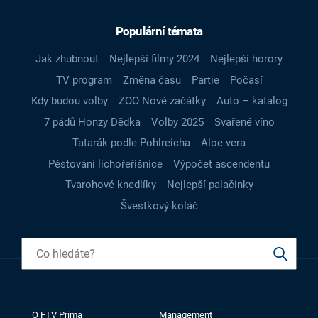
Populární témata
Jak zhubnout
Nejlepší filmy 2024
Nejlepší horory
TV program
Změna času
Partie
Počasí
Kdy budou volby
ZOO Nové začátky
Auto – katalog
7 pádů Honzy Dědka
Volby 2025
Svařené víno
Tatarák podle Pohlreicha
Aloe vera
Pěstování lichořeřišnice
Výpočet ascendentu
Tvarohové knedlíky
Nejlepší palačinky
Švestkový koláč
O FTV Prima
Management