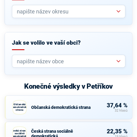
Jak se volilo ve vaší obci?
Konečné výsledky v Petříkov
37,64 %
Občanská
Občanská demokratická strana
demokratická
strana
32 hlasů
22,35 %
Česká strana sociálně
Česká strana
sociálně
demokratická
demokratická
19 hlasů