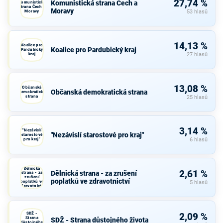
27,74 %
Komunistická strana Čech a
Komunistická
strana Čech a
Moravy
Moravy
53 hlasů
14,13 %
Koalice pro
Koalice pro Pardubický kraj
Pardubický
kraj
27 hlasů
13,08 %
Občanská
Občanská demokratická strana
demokratická
strana
25 hlasů
3,14 %
"Nezávislí
"Nezávislí starostové pro kraj"
starostové
pro kraj"
6 hlasů
Dělnická
2,61 %
Dělnická strana - za zrušení
strana - za
zrušení
poplatků ve zdravotnictví
poplatků ve
5 hlasů
zdravotnictví
SDŽ -
2,09 %
Strana
SDŽ - Strana důstojného života
důstojného