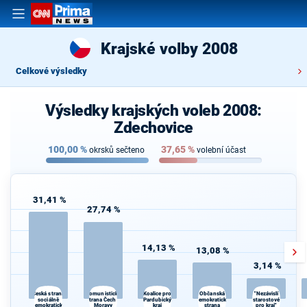
Krajské volby 2008
Celkové výsledky
Výsledky krajských voleb 2008:
Zdechovice
100,00
%
37,65
%
okrsků sečteno
volební účast
31,41 %
27,74 %
14,13 %
13,08 %
3,14 %
Komunistická
Občanská
Česká strana
Koalice pro
"Nezávislí
sociálně
strana Čech a
Pardubický
demokratická
starostové
demokratická
Moravy
kraj
strana
pro kraj"