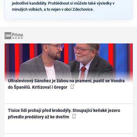
jednotlivé kandidáty. Prohlédnout si můžete také výsledky v
minulých volbách, a to nejen v obci Zdechovice.
Ultralevicový Sánchez je žábou na prameni, pustil se Vondra
do Španělů. Kritizoval i Gregor
Tisíce lidí prchají před krokodýly. Stoupající keňské jezero
přivedlo predátory až ke dveřím