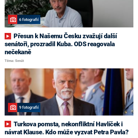
6 fotografií
Přesun k Našemu Česku zvažují další
senátoři, prozradil Kuba. ODS reagovala
nečekaně
Téma: Senát
9 fotografií
Turkova pomsta, nekonfliktní Havlíček i
návrat Klause. Kdo může vyzvat Petra Pavla?