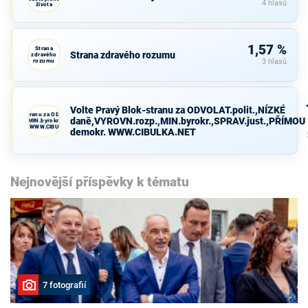
4 hlasů
života
1,57 %
Strana
Strana zdravého rozumu
zdravého
rozumu
3 hlasů
Volte Pravý Blok-stranu za ODVOLAT.polit.,NÍZKÉ
avý Blok-stranu za ODVOLAT.polit.,NÍZKÉ
daně,VYROVN.rozp.,MIN.byrokr.,SPRAV.just.,PŘÍMOU
VN.rozp.,MIN.byrokr.,SPRAV.just.,PŘÍMOU
demokr. WWW.CIBULKA.NET
demokr. WWW.CIBULKA.NET
Nejnovější příspěvky k tématu
7 fotografií