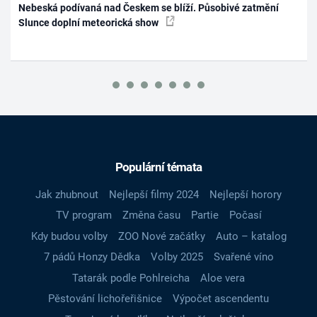
Nebeská podívaná nad Českem se blíží. Působivé zatmění
Slunce doplní meteorická show
Populární témata
Jak zhubnout
Nejlepší filmy 2024
Nejlepší horory
TV program
Změna času
Partie
Počasí
Kdy budou volby
ZOO Nové začátky
Auto – katalog
7 pádů Honzy Dědka
Volby 2025
Svařené víno
Tatarák podle Pohlreicha
Aloe vera
Pěstování lichořeřišnice
Výpočet ascendentu