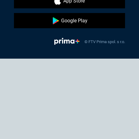
App Store
Google Play
© FTV Prima spol. s r.o.