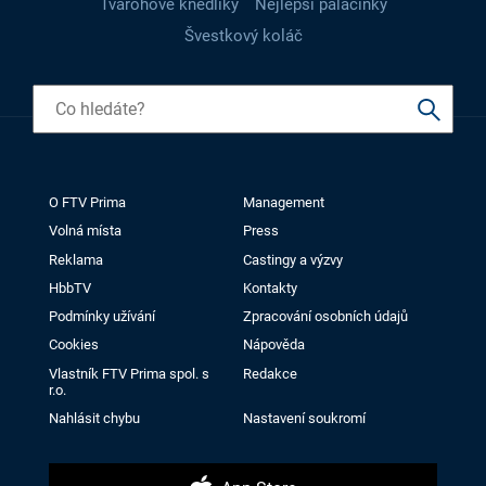
Tvarohové knedlíky
Nejlepší palačinky
Švestkový koláč
O FTV Prima
Management
Volná místa
Press
Reklama
Castingy a výzvy
HbbTV
Kontakty
Podmínky užívání
Zpracování osobních údajů
Cookies
Nápověda
Vlastník FTV Prima spol. s
Redakce
r.o.
Nahlásit chybu
Nastavení soukromí