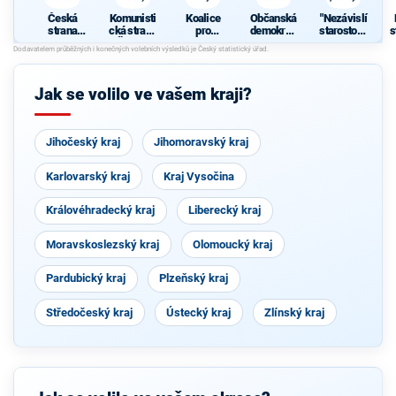
z
Česká
Komunisti
Koalice
Občanská
"Nezávislí
strana
cká strana
pro
demokrati
starostové
s
sociálně
Čech a
Pardubick
cká strana
pro kraj"
demokrati
Moravy
ý kraj
cká
z
Jak se volilo ve vašem kraji?
Jihočeský kraj
Jihomoravský kraj
Karlovarský kraj
Kraj Vysočina
Královéhradecký kraj
Liberecký kraj
Moravskoslezský kraj
Olomoucký kraj
Pardubický kraj
Plzeňský kraj
Středočeský kraj
Ústecký kraj
Zlínský kraj