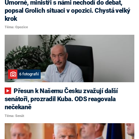
Úmorné, ministři s námi nechodí do debat,
popsal Grolich situaci v opozici. Chystá velký
krok
Téma: Opozice
6 fotografií
Přesun k Našemu Česku zvažují další
senátoři, prozradil Kuba. ODS reagovala
nečekaně
Téma: Senát