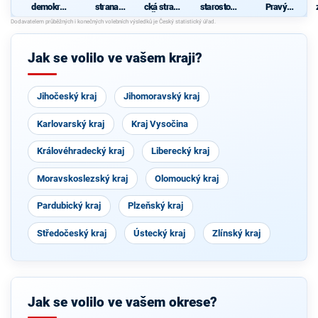
demokrati
strana
cká strana
starostové
Pravý
cká strana
sociálně
Čech a
pro kraj"
Blok-
demokrati
Moravy
stranu za
cká
ODVOLAT.
polit.,NÍZK
Jak se volilo ve vašem kraji?
É
daně,VYR
OVN.rozp.
,MIN.byro
Jihočeský kraj
Jihomoravský kraj
kr.,SPRAV.
just.,PŘÍM
OU
Karlovarský kraj
Kraj Vysočina
demokr.
WWW.CIB
ULKA.NET
Královéhradecký kraj
Liberecký kraj
Moravskoslezský kraj
Olomoucký kraj
Pardubický kraj
Plzeňský kraj
Středočeský kraj
Ústecký kraj
Zlínský kraj
Jak se volilo ve vašem okrese?