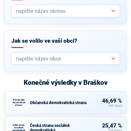
Jak se volilo ve vaší obci?
Konečné výsledky v Braškov
46,69 %
Občanská
Občanská demokratická strana
demokratická
strana
198 hlasů
25,47 %
Česká strana sociálně
Česká strana
sociálně
demokratická
demokratická
108 hlasů