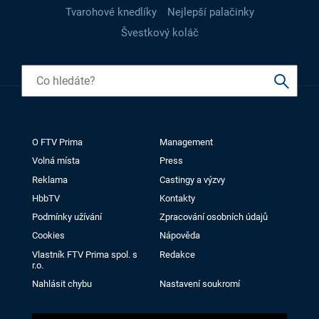
Tvarohové knedlíky
Nejlepší palačinky
Švestkový koláč
O FTV Prima
Management
Volná místa
Press
Reklama
Castingy a výzvy
HbbTV
Kontakty
Podmínky užívání
Zpracování osobních údajů
Cookies
Nápověda
Vlastník FTV Prima spol. s
Redakce
r.o.
Nahlásit chybu
Nastavení soukromí