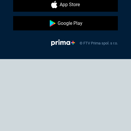
App Store
Google Play
© FTV Prima spol. s r.o.