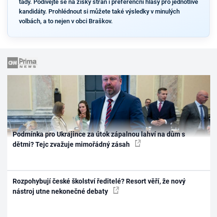
tady. Podívejte se na zisky stran i preferenční hlasy pro jednotlivé
kandidáty. Prohlédnout si můžete také výsledky v minulých
volbách, a to nejen v obci Braškov.
Podmínka pro Ukrajince za útok zápalnou lahví na dům s
dětmi? Tejc zvažuje mimořádný zásah
Rozpohybují české školství ředitelé? Resort věří, že nový
nástroj utne nekonečné debaty