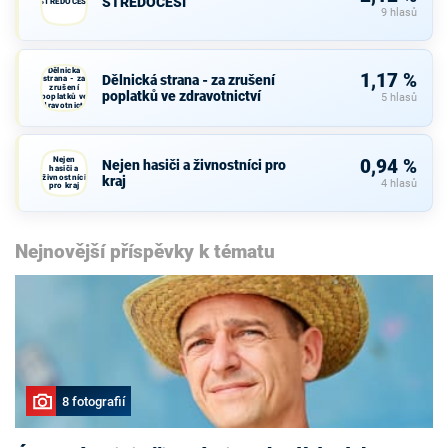
STŘEDOČEŠI
STŘEDOČEŠI
9 hlasů
Dělnická
1,17 %
Dělnická strana - za zrušení
strana - za
zrušení
poplatků ve zdravotnictví
poplatků ve
5 hlasů
zdravotnictví
Nejen
0,94 %
Nejen hasiči a živnostníci pro
hasiči a
živnostníci
kraj
4 hlasů
pro kraj
Nejnovější příspěvky k tématu
8 fotografií