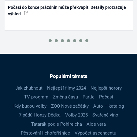
Počasí do konce prázdnin může překvapit. Detaily prozrazuje
výhled
Populární témata
Jak zhubnout
Nejlepší filmy 2024
Nejlepší horory
TV program
Změna času
Partie
Počasí
Kdy budou volby
ZOO Nové začátky
Auto – katalog
7 pádů Honzy Dědka
Volby 2025
Svařené víno
Tatarák podle Pohlreicha
Aloe vera
Pěstování lichořeřišnice
Výpočet ascendentu