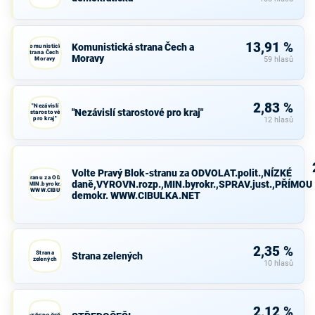
13,91 %
Komunistická strana Čech a
Komunistická
strana Čech a
Moravy
Moravy
59 hlasů
2,83 %
"Nezávislí
"Nezávislí starostové pro kraj"
starostové
pro kraj"
12 hlasů
Volte Pravý Blok-stranu za ODVOLAT.polit.,NÍZKÉ
avý Blok-stranu za ODVOLAT.polit.,NÍZKÉ
daně,VYROVN.rozp.,MIN.byrokr.,SPRAV.just.,PŘÍMOU
VN.rozp.,MIN.byrokr.,SPRAV.just.,PŘÍMOU
demokr. WWW.CIBULKA.NET
demokr. WWW.CIBULKA.NET
2,35 %
Strana
Strana zelených
zelených
10 hlasů
2,12 %