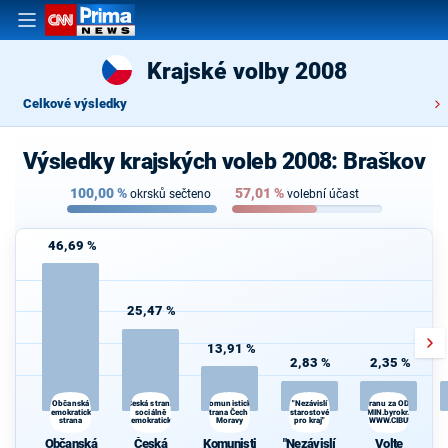
Krajské volby 2008
Celkové výsledky
Výsledky krajských voleb 2008: Braškov
100,00
%
57,01
%
okrsků sečteno
volební účast
46,69 %
25,47 %
13,91 %
2,83 %
2,35 %
Česká strana
"Nezávislí
Občanská
Komunistická
Volte Pravý Blok-stranu za ODVOLAT.pol
demokratická
sociálně
strana Čech a
starostové
daně,VYROVN.rozp.,MIN.byrokr.,SPRAV.ju
strana
demokratická
Moravy
pro kraj"
demokr. WWW.CIBULKA.NET
Občanská
Česká
Komunisti
"Nezávislí
Volte