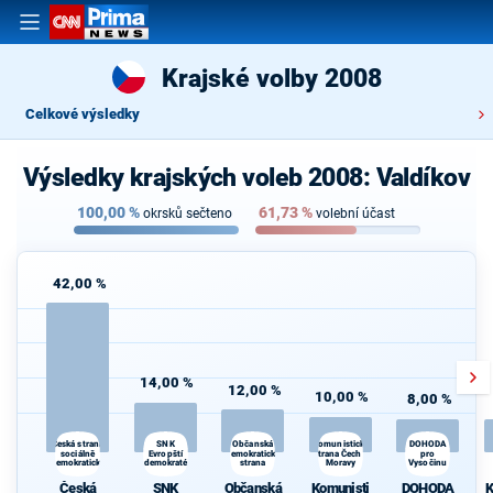
Krajské volby 2008
Celkové výsledky
Výsledky krajských voleb 2008: Valdíkov
100,00
%
61,73
%
okrsků sečteno
volební účast
42,00 %
14,00 %
12,00 %
10,00 %
8,00 %
SNK
Komunistická
d
Česká strana
Občanská
DOHODA
sociálně
Evropští
demokratická
strana Čech a
pro
demokratická
demokraté
strana
Moravy
Vysočinu
Če
s
Česká
SNK
Občanská
Komunisti
DOHODA
K