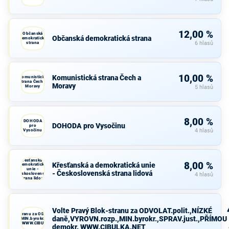
12,00 %
Občanská
Občanská demokratická strana
demokratická
strana
6 hlasů
10,00 %
Komunistická strana Čech a
Komunistická
strana Čech a
Moravy
Moravy
5 hlasů
8,00 %
DOHODA
DOHODA pro Vysočinu
pro
Vysočinu
4 hlasů
Křesťanská a
8,00 %
Křesťanská a demokratická unie
demokratická
unie -
- Československá strana lidová
Československá
4 hlasů
strana lidová
Volte Pravý Blok-stranu za ODVOLAT.polit.,NÍZKÉ
avý Blok-stranu za ODVOLAT.polit.,NÍZKÉ
daně,VYROVN.rozp.,MIN.byrokr.,SPRAV.just.,PŘÍMOU
VN.rozp.,MIN.byrokr.,SPRAV.just.,PŘÍMOU
demokr. WWW.CIBULKA.NET
demokr. WWW.CIBULKA.NET