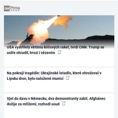
USA vystřílely většinu klíčových raket, tvrdí CNN. Trump se
ostře ohradil, hrozí i vězením
Na pokraji tragédie: Ukrajinské letadlo, které ohrožoval v
Lipsku dron, bylo naložené municí
Vjel do davu v Německu, dva demonstranty zabil. Afghánec
dožije za mřížemi, rozhodl soud