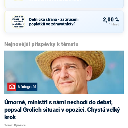
Dělnická
2,00 %
Dělnická strana - za zrušení
strana - za
zrušení
poplatků ve zdravotnictví
poplatků ve
1 hlasů
zdravotnictví
Nejnovější příspěvky k tématu
8 fotografií
Úmorné, ministři s námi nechodí do debat,
popsal Grolich situaci v opozici. Chystá velký
krok
Téma: Opozice