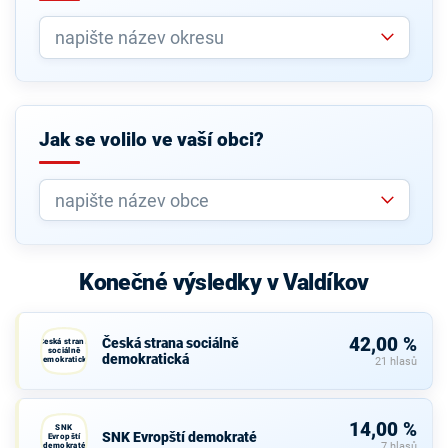
Jak se volilo ve vaší obci?
Konečné výsledky v Valdíkov
42,00 %
Česká strana sociálně
Česká strana
sociálně
demokratická
demokratická
21 hlasů
14,00 %
SNK
SNK Evropští demokraté
Evropští
demokraté
7 hlasů