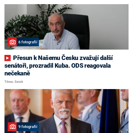
6 fotografií
Přesun k Našemu Česku zvažují další
senátoři, prozradil Kuba. ODS reagovala
nečekaně
Téma: Senát
9 fotografií