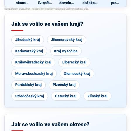
strana
Evropští
demokrati
cká strana
pro
sociálně
demokraté
cká strana
Čech a
Vysočinu
d
demokrati
Moravy
c
cká
Č
Jak se volilo ve vašem kraji?
Jihočeský kraj
Jihomoravský kraj
Karlovarský kraj
Kraj Vysočina
Královéhradecký kraj
Liberecký kraj
Moravskoslezský kraj
Olomoucký kraj
Pardubický kraj
Plzeňský kraj
Středočeský kraj
Ústecký kraj
Zlínský kraj
Jak se volilo ve vašem okrese?