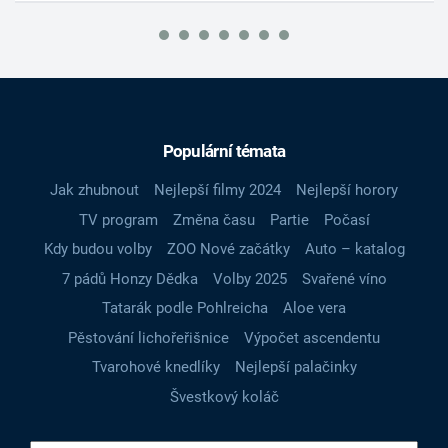
Populární témata
Jak zhubnout
Nejlepší filmy 2024
Nejlepší horory
TV program
Změna času
Partie
Počasí
Kdy budou volby
ZOO Nové začátky
Auto – katalog
7 pádů Honzy Dědka
Volby 2025
Svařené víno
Tatarák podle Pohlreicha
Aloe vera
Pěstování lichořeřišnice
Výpočet ascendentu
Tvarohové knedlíky
Nejlepší palačinky
Švestkový koláč