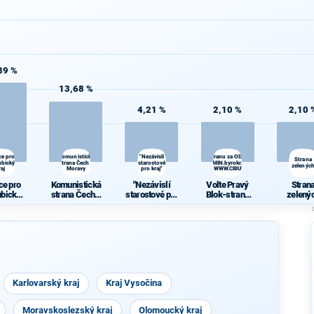
89 %
13,68 %
4,21 %
2,10 %
2,10 
ce pro
Komunistická
"Nezávislí
Volte Pravý Blok-stranu za ODVOLAT.polit.,NÍZKÉ
Strana
ubický
strana Čech a
starostové
daně,VYROVN.rozp.,MIN.byrokr.,SPRAV.just.,PŘÍMOU
zelenýc
raj
Moravy
pro kraj"
demokr. WWW.CIBULKA.NET
ce pro
Komunistická
"Nezávislí
Volte Pravý
Stran
ubický
strana Čech a
starostové pro
Blok-stranu
zelený
raj
Moravy
kraj"
za
ODVOLAT.poli
t.,NÍZKÉ
daně,VYROV
N.rozp.,MIN.b
yrokr.,SPRAV.
just.,PŘÍMOU
demokr.
Karlovarský kraj
Kraj Vysočina
WWW.CIBULK
A.NET
Moravskoslezský kraj
Olomoucký kraj