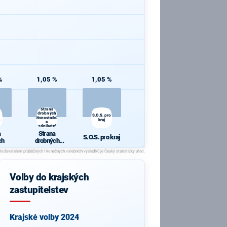
%
1,05 %
1,05 %
Strana
drobných
S.O.S. pro
živnostníků
h
kraj
a
podnikatelů
a
Strana
S.O.S. pro kraj
ch
drobných
živnostníků a
podnikatelů
Volby do krajských
zastupitelstev
Krajské volby 2024