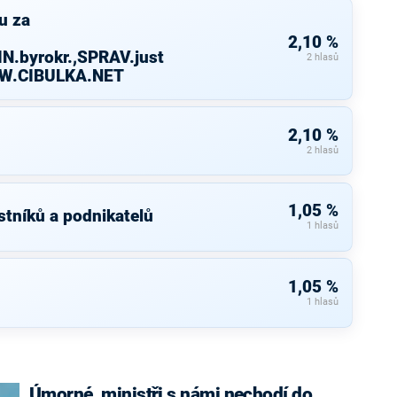
u za
2,10 %
N.byrokr.,SPRAV.just
2 hlasů
WW.CIBULKA.NET
2,10 %
2 hlasů
1,05 %
stníků a podnikatelů
1 hlasů
1,05 %
1 hlasů
Úmorné, ministři s námi nechodí do