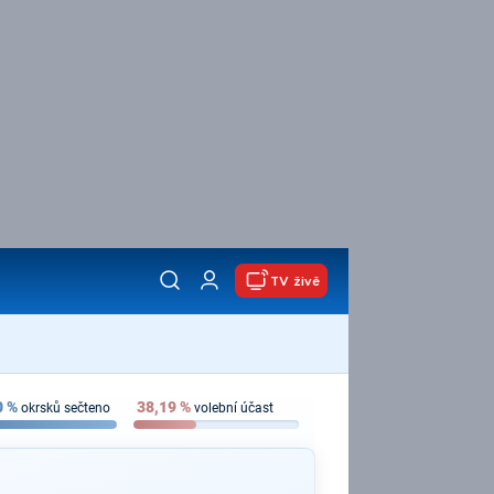
TV živě
0
%
38,19
%
okrsků sečteno
volební účast