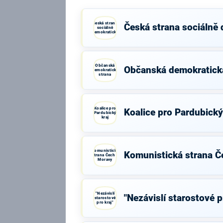
Česká strana
Česká strana sociálně
sociálně
demokratická
Občanská
Občanská demokratick
demokratická
strana
Koalice pro
Koalice pro Pardubický
Pardubický
kraj
Komunistická
Komunistická strana Č
strana Čech a
Moravy
"Nezávislí
"Nezávislí starostové p
starostové
pro kraj"