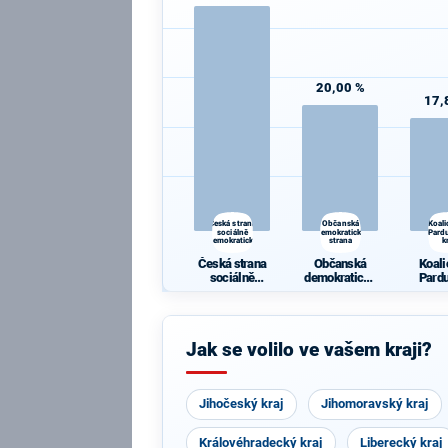
20,00 %
17,
Česká strana
Občanská
Koali
sociálně
demokratická
Pard
demokratická
strana
k
Česká strana
Občanská
Koali
sociálně
demokratická
Pard
demokratická
strana
k
Jak se volilo ve vašem kraji?
Jihočeský kraj
Jihomoravský kraj
Královéhradecký kraj
Liberecký kraj