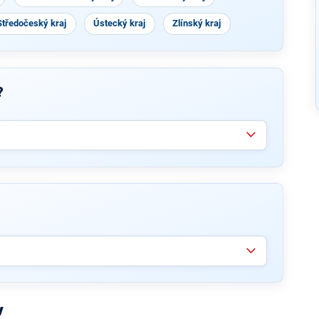
Středočeský kraj
Ústecký kraj
Zlínský kraj
?
v