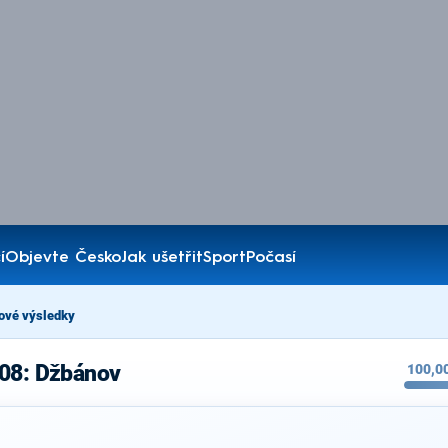
í
Objevte Česko
Jak ušetřit
Sport
Počasí
ové výsledky
008: Džbánov
100,0