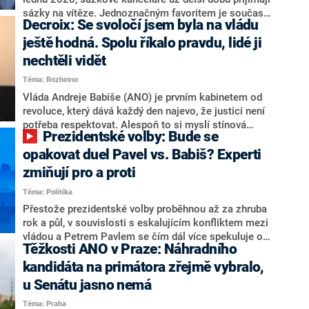
nepřítel, ale soupeř.
sázky na vítěze. Jednoznačným favoritem je současná
Decroix: Se svoločí jsem byla na vládu
hlava státu Petr Pavel. Daleko za ním pak bookmakeři
zmiňují dva výrazné politiky ANO, tedy premiéra
ještě hodná. Spolu říkalo pravdu, lidé ji
Andreje Babiše a ministra průmyslu Karla Havlíčka.
nechtěli vidět
Oblíbeným tipem samotných sázkařů je poslanec za
Téma: Rozhovor
Motoristy Filip Turek. Politolog Jan Kubáček nicméně
o případné kandidatuře kohokoliv ze zmíněné trojice
Vláda Andreje Babiše (ANO) je prvním kabinetem od
značně pochybuje. Podle něj současná koalice dosud
revoluce, který dává každý den najevo, že justici není
nemá osobu, která by Pavlovi mohla konkurovat.
potřeba respektovat. Alespoň to si myslí stínová
Prezidentské volby: Bude se
ministryně spravedlnosti ODS Eva Decroix. V
rozhovoru pro CNN Prima NEWS si nebrala servítky
opakovat duel Pavel vs. Babiš? Experti
ohledně politického výkonu svého nástupce Jeronýma
zmiňují pro a proti
Tejce (za ANO) či vládní zmocněnkyně pro lidská
Téma: Politika
práva Taťány Malé (ANO). Označením „svoloč“ na
adresu vlády prý byla ještě hodná. Decroix se také
Přestože prezidentské volby proběhnou až za zhruba
vrátila k volební porážce koalice Spolu či promluvila o
rok a půl, v souvislosti s eskalujícím konfliktem mezi
hnutí Naše Česko Martina Kuby.
vládou a Petrem Pavlem se čím dál více spekuluje o
Těžkosti ANO v Praze: Náhradního
tom, koho by do bitvy o Hrad mohla vyslat současná
koalice. Někteří političtí komentátoři znovu vytahují
kandidáta na primátora zřejmě vybralo,
jméno premiéra Andreje Babiše (ANO). Jak moc je
u Senátu jasno nemá
pravděpodobné, že se v prezidentských volbách 2028
Téma: Praha
bude znovu opakovat souboj z roku 2023?