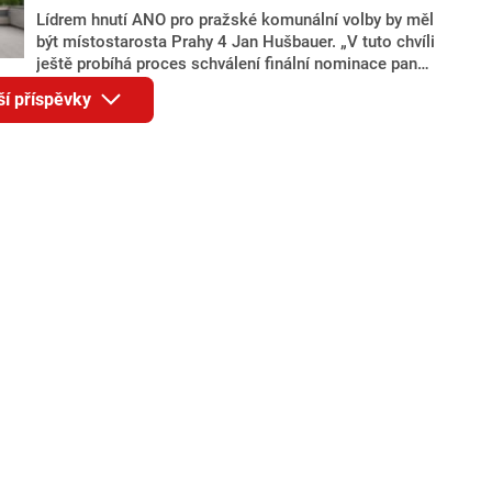
Lídrem hnutí ANO pro pražské komunální volby by měl
být místostarosta Prahy 4 Jan Hušbauer. „V tuto chvíli
ještě probíhá proces schválení finální nominace pana
Jana Hušbauera Výborem hnutí ANO,“ uvedl pro
ší příspěvky
redakci místopředseda pražského ANO Martin
Benkovič. O Hušbauerovi se spekulovalo jako o
náhradníkovi v čele pražské kandidátky poté, co
rezignoval po sérii nejasností v majetkových
přiznáních a pořizování bytů Ondřej Prokop. Zároveň
ale stále není jasné, kdo bude za ANO kandidovat ve
dvou ze tří pražských obvodů do horní komory
parlamentu. ANO má v Praze dlouhodobě horší
výsledky než ve zbytku republiky.