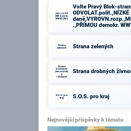
Volte Pravý Blok-stran
ODVOLAT.polit.,NÍZKÉ
Volte Pravý Blok-stranu za ODVOLAT.polit.,NÍZKÉ
daně,VYROVN.rozp.,MIN.byrokr.,SPRAV.just.,PŘÍMOU
daně,VYROVN.rozp.,MI
demokr. WWW.CIBULKA.NET
.,PŘÍMOU demokr. W
Strana zelených
Strana
zelených
Strana
drobných
Strana drobných živno
živnostníků
a
podnikatelů
S.O.S. pro kraj
S.O.S. pro
kraj
Nejnovější příspěvky k tématu