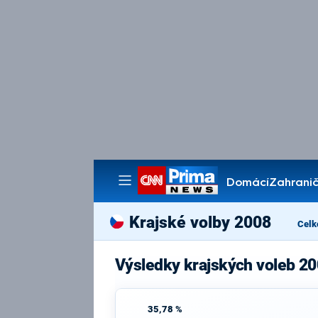
Domácí
Zahranič
Pořady
Krajské volby 2008
Celk
Výsledky krajských voleb 2
35,78 %