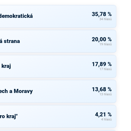
35,78 %
 demokratická
34 hlasů
20,00 %
á strana
19 hlasů
17,89 %
 kraj
17 hlasů
13,68 %
ech a Moravy
13 hlasů
4,21 %
ro kraj"
4 hlasů