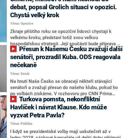
debat, popsal Grolich situaci v opozici.
Chystá velký krok
Téma: Opozice
Zkraje příštího roku se opoziční lidovci chystají k
velkému kroku, představí totiž svou velkou
hospodářskou strategii. Její součástí bude příprava na
Přesun k Našemu Česku zvažují další
stárnutí populace, řekl ve středu na setkání s novináři
nový předseda lidovců Jan Grolich. Ten zároveň v
senátoři, prozradil Kuba. ODS reagovala
senátních volbách kandiduje ve Vyškově. Popsal i
nečekaně
aktivitu opozice, o níž vládní strany nebo političtí
Téma: Senát
komentátoři mluví jako o slabé a v defenzivě. „Je to
úmorná práce upozorňovat na chyby vlády. Ministři s
Na hnutí Naše Česko se obracejí někteří stávající
námi navíc nechodí do debat. Chceme ale ukazovat
senátoři a zvažují přesun do našeho klubu, pokud ho
svoje témata,“ odpověděl Grolich na dotaz CNN Prima
po volbách získáme. V rozhovoru pro CNN Prima
Turkova pomsta, nekonfliktní
NEWS.
NEWS to řekl zakladatel hnutí a jihočeský hejtman
Martin Kuba. Konkrétní nebyl, ale získat by takto mohl
Havlíček i návrat Klause. Kdo může
například senátora Zdeňka Hrabu, který je dnes
vyzvat Petra Pavla?
součástí klubu ODS a TOP 09. Hraba to na dotaz
Téma: Politika
redakce nevyloučil. Předseda klubu senátorů ODS
Zdeněk Nytra redakci řekl, že počítá s odchodem
I když se prezidentské volby mají uskutečnit až v
některých senátorů z klubu a že Naše Česko není
lednu 2028, sázkové kanceláře už delší dobu přijímají