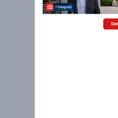
7 fotografií
Dal