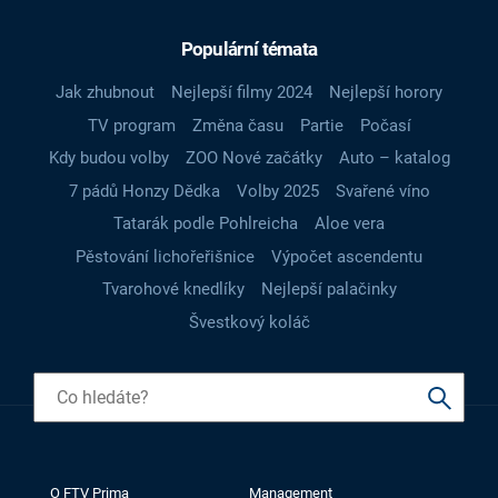
Populární témata
Jak zhubnout
Nejlepší filmy 2024
Nejlepší horory
TV program
Změna času
Partie
Počasí
Kdy budou volby
ZOO Nové začátky
Auto – katalog
7 pádů Honzy Dědka
Volby 2025
Svařené víno
Tatarák podle Pohlreicha
Aloe vera
Pěstování lichořeřišnice
Výpočet ascendentu
Tvarohové knedlíky
Nejlepší palačinky
Švestkový koláč
O FTV Prima
Management