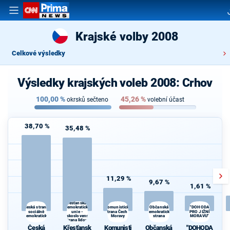
Krajské volby 2008
Celkové výsledky
Výsledky krajských voleb 2008: Crhov
100,00
%
45,26
%
okrsků sečteno
volební účast
38,70 %
35,48 %
11,29 %
9,67 %
1,61 %
Křesťanská a
demokratická
Občanská
Česká strana
Komunistická
"DOHODA
sociálně
unie -
strana Čech a
demokratická
PRO JIŽNÍ
demokratická
Československá
Moravy
strana
MORAVU"
strana lidová
Česká
Křesťansk
Komunisti
Občanská
"DOHODA