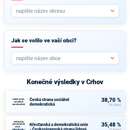
Jak se volilo ve vaší obci?
Konečné výsledky v Crhov
38,70 %
Česká strana sociálně
Česká strana
sociálně
demokratická
demokratická
24 hlasů
Křesťanská a
35,48 %
Křesťanská a demokratická unie
demokratická
unie -
- Československá strana lidová
Československá
22 hlasů