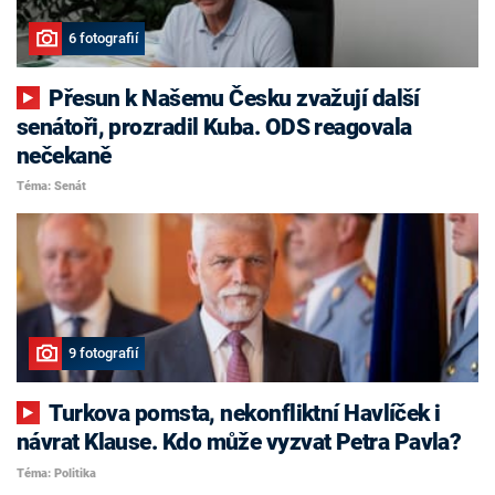
6 fotografií
Přesun k Našemu Česku zvažují další
senátoři, prozradil Kuba. ODS reagovala
nečekaně
Téma: Senát
9 fotografií
Turkova pomsta, nekonfliktní Havlíček i
návrat Klause. Kdo může vyzvat Petra Pavla?
Téma: Politika