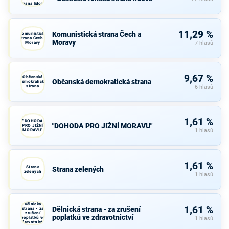
strana lidová
11,29 %
Komunistická strana Čech a
Komunistická
strana Čech a
Moravy
Moravy
7 hlasů
9,67 %
Občanská
Občanská demokratická strana
demokratická
strana
6 hlasů
1,61 %
"DOHODA
"DOHODA PRO JIŽNÍ MORAVU"
PRO JIŽNÍ
MORAVU"
1 hlasů
1,61 %
Strana
Strana zelených
zelených
1 hlasů
Dělnická
1,61 %
Dělnická strana - za zrušení
strana - za
zrušení
poplatků ve zdravotnictví
poplatků ve
1 hlasů
zdravotnictví