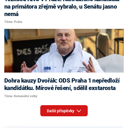
na primátora zřejmě vybralo, u Senátu jasno
nemá
Téma: Praha
Dohra kauzy Dvořák: ODS Praha 1 nepředloží
kandidátku. Mírové řešení, sdělil exstarosta
Téma: Komunální volby
Další příspěvky