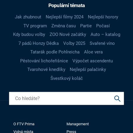
Populární témata
Jak zhubnout
Nejlepší filmy 2024
Nejlepší horory
TV program
Změna času
Partie
Počasí
Kdy budou volby
ZOO Nové začátky
Auto – katalog
7 pádů Honzy Dědka
Volby 2025
Svařené víno
Tatarák podle Pohlreicha
Aloe vera
Pěstování lichořeřišnice
Výpočet ascendentu
Tvarohové knedlíky
Nejlepší palačinky
Švestkový koláč
O FTV Prima
Management
Volná místa
Press