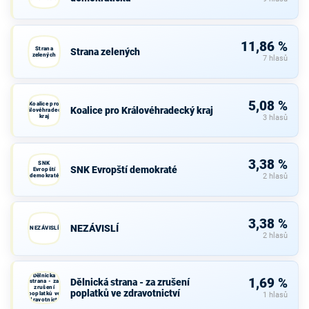
11,86 %
Strana
Strana zelených
zelených
7 hlasů
5,08 %
Koalice pro
Koalice pro Královéhradecký kraj
Královéhradecký
kraj
3 hlasů
3,38 %
SNK
SNK Evropští demokraté
Evropští
demokraté
2 hlasů
3,38 %
NEZÁVISLÍ
NEZÁVISLÍ
2 hlasů
Dělnická
1,69 %
Dělnická strana - za zrušení
strana - za
zrušení
poplatků ve zdravotnictví
poplatků ve
1 hlasů
zdravotnictví