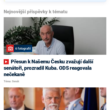
Nejnovější příspěvky k tématu
6 fotografií
Přesun k Našemu Česku zvažují další
senátoři, prozradil Kuba. ODS reagovala
nečekaně
Téma: Senát