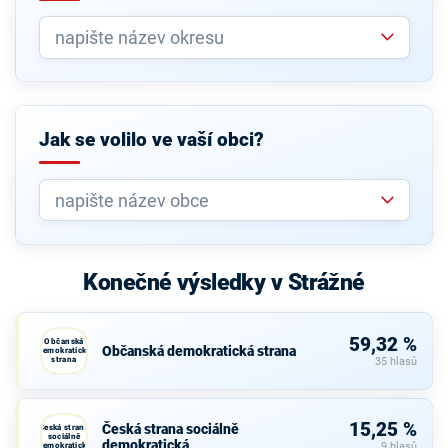
Jak se volilo ve vaší obci?
Konečné výsledky v Strážné
59,32 %
Občanská
Občanská demokratická strana
demokratická
strana
35 hlasů
15,25 %
Česká strana sociálně
Česká strana
sociálně
demokratická
demokratická
9 hlasů