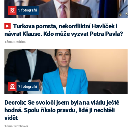
9 fotografií
Turkova pomsta, nekonfliktní Havlíček i
návrat Klause. Kdo může vyzvat Petra Pavla?
Téma: Politika
7 fotografií
Decroix: Se svoločí jsem byla na vládu ještě
hodná. Spolu říkalo pravdu, lidé ji nechtěli
vidět
Téma: Rozhovor