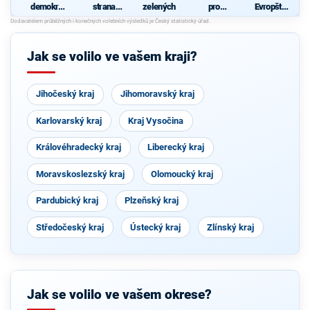
demokrati
strana
zelených
pro
Evropští
cká strana
sociálně
Královéhra
demokraté
demokrati
decký kraj
cká
Jak se volilo ve vašem kraji?
Jihočeský kraj
Jihomoravský kraj
Karlovarský kraj
Kraj Vysočina
Královéhradecký kraj
Liberecký kraj
Moravskoslezský kraj
Olomoucký kraj
Pardubický kraj
Plzeňský kraj
Středočeský kraj
Ústecký kraj
Zlínský kraj
Jak se volilo ve vašem okrese?