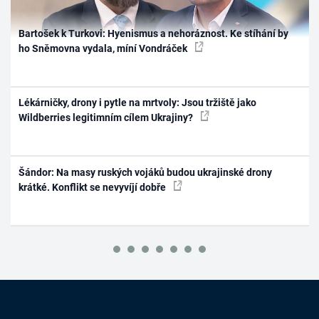
Bartošek k Turkovi: Hyenismus a nehoráznost. Ke stíhání by
ho Sněmovna vydala, míní Vondráček
Lékárničky, drony i pytle na mrtvoly: Jsou tržiště jako
Wildberries legitimním cílem Ukrajiny?
Šándor: Na masy ruských vojáků budou ukrajinské drony
krátké. Konflikt se nevyvíjí dobře