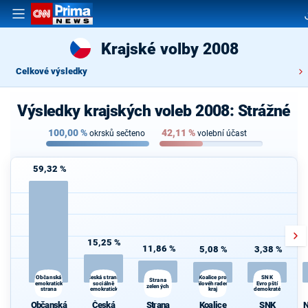
Krajské volby 2008
Celkové výsledky
Výsledky krajských voleb 2008: Strážné
100,00
%
42,11
%
okrsků sečteno
volební účast
59,32 %
15,25 %
11,86 %
5,08 %
3,38 %
Česká strana
Koalice pro
Občanská
SNK
Strana
demokratická
sociálně
Královéhradecký
Evropští
zelených
strana
demokratická
kraj
demokraté
Občanská
Česká
Strana
Koalice
SNK
N